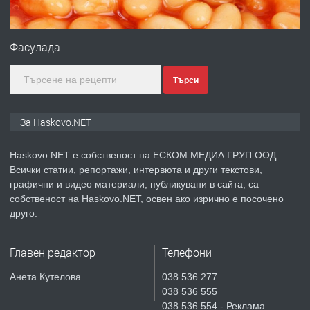
ПРЕДЛАГА
ПРОСТОРЕН ТРИСТАЕН
АПАРТАМЕНТ В НОВА СГРАДА КВ.
Фасулада
КУБА
Търси
преди 3 дни
ПРЕДЛАГА
Продавам парцел в гр. Хасково кв.
За Haskovo.NET
Хисаря до ток, вода,канализация,
асфалт 0889 537 426
Haskovo.NET е собственост на ЕСКОМ МЕДИА ГРУП ООД.
Всички статии, репортажи, интервюта и други текстови,
преди 3 дни
графични и видео материали, публикувани в сайта, са
собственост на Haskovo.NET, освен ако изрично е посочено
ПРЕДЛАГА
СГЛОБЯВАНЕ НА МЕБЕЛИ.
друго.
Главен редактор
Телефони
преди 3 дни
Анета Кутелова
038 536 277
038 536 555
ПРЕДЛАГА
№4119 Едностаен обзаведен
038 536 554 - Реклама