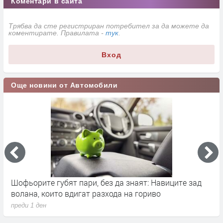
Коментари в сайта
Трябва да сте регистриран потребител за да можете да
коментирате. Правилата -
тук
.
Вход
Още новини от Автомобили
BMW ще залее пазара с нови автомобили до края на
Л
2027 г.
н
преди 3 дни
п