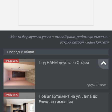
Моята формула за успех е: ставай рано, работи до късно и...
открий петрол. -Жан-Пол Гети
Последни обяви
ПРЕДЛАГА
Нов апартамент на ул. Липа до
Езикова гимназия
преди 13 часа
ПРЕДЛАГА
🔑 ОБЗАВЕДЕНА ГАРСОНИЕРА ПОД
НАЕМ В КВ. „ОРФЕЙ“ – ДО
КОМПЛЕКС „ВЕСПРЕМ“, ГР. ХАСКОВО