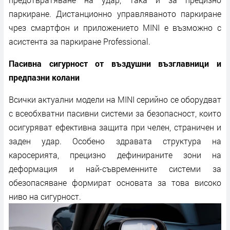
паркиране. Дистанционно управляваното паркиране
чрез смартфон и приложението MINI е възможно с
асистента за паркиране Professional.
Пасивна сигурност от въздушни възглавници и
предпазни колани
Всички актуални модели на MINI серийно се оборудват
с всеобхватни пасивни системи за безопасност, които
осигуряват ефективна защита при челен, страничен и
заден удар. Особено здравата структура на
каросерията, прецизно дефинираните зони на
деформация и най-съвременните системи за
обезопасяване формират основата за това високо
ниво на сигурност.