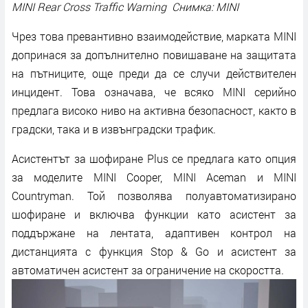
MINI Rear Cross Traffic Warning Снимка: MINI
Чрез това превантивно взаимодействие, марката MINI
допринася за допълнително повишаване на защитата
на пътниците, още преди да се случи действителен
инцидент. Това означава, че всяко MINI серийно
предлага високо ниво на активна безопасност, както в
градски, така и в извънградски трафик.
Асистентът за шофиране Plus се предлага като опция
за моделите MINI Cooper, MINI Aceman и MINI
Countryman. Той позволява полуавтоматизирано
шофиране и включва функции като асистент за
поддържане на лентата, адаптивен контрол на
дистанцията с функция Stop & Go и асистент за
автоматичен асистент за ограничение на скоростта.