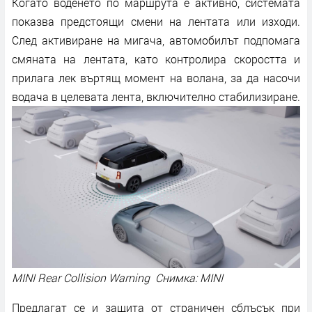
Когато воденето по маршрута е активно, системата
показва предстоящи смени на лентата или изходи.
След активиране на мигача, автомобилът подпомага
смяната на лентата, като контролира скоростта и
прилага лек въртящ момент на волана, за да насочи
водача в целевата лента, включително стабилизиране.
MINI Rear Collision Warning Снимка: MINI
Предлагат се и защита от страничен сблъсък при