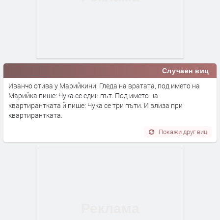
Случаен виц
Иванчо отива у Марийкини. Гледа на вратата, под името на
Марийка пише: Чука се един път. Под името на
квартирантката й пише: Чука се три пъти. И влиза при
квартирантката.
Покажи друг виц