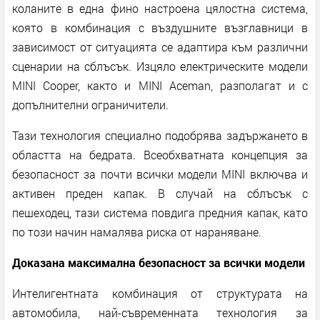
коланите в една фино настроена цялостна система,
която в комбинация с въздушните възглавници в
зависимост от ситуацията се адаптира към различни
сценарии на сблъсък. Изцяло електрическите модели
MINI Cooper, както и MINI Aceman, разполагат и с
допълнителни ограничители.
Тази технология специално подобрява задържането в
областта на бедрата. Всеобхватната концепция за
безопасност за почти всички модели MINI включва и
активен преден капак. В случай на сблъсък с
пешеходец, тази система повдига предния капак, като
по този начин намалява риска от нараняване.
Доказана максимална безопасност за всички модели
Интелигентната комбинация от структурата на
автомобила, най-съвременната технология за