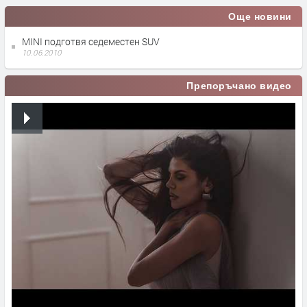
Още новини
MINI подготвя седеместен SUV
10.06.2010
Препоръчано видео