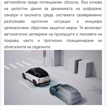
автомобила преди потенциален сблъсък. Въз основа
на цялостни данни за динамиката на шофиране,
сензори и околната среда, системата своевременно
разпознава критични ситуации и инициира
целенасочени, обратими защитни мерки. Те включват
автоматично затваряне на прозорците и люковете на
покрива, както и прогнозно позициониране на
облегалките на седалките.