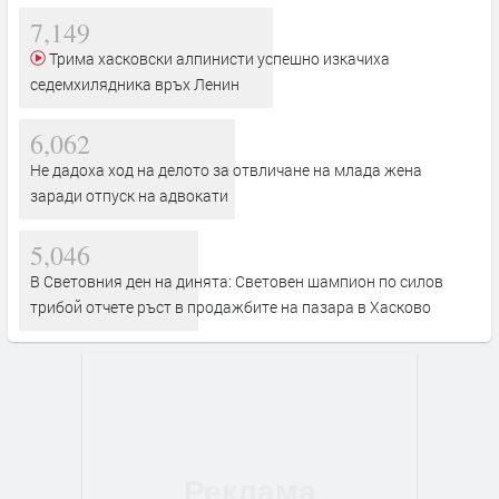
7,149
Трима хасковски алпинисти успешно изкачиха
седемхилядника връх Ленин
6,062
Не дадоха ход на делото за отвличане на млада жена
заради отпуск на адвокати
5,046
В Световния ден на динята: Световен шампион по силов
трибой отчете ръст в продажбите на пазара в Хасково