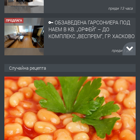
преди 1 ден
ПРЕДЛАГА
НАПЪЛНО ОБЗАВЕДЕН И
ОБОРУДВАН ТРИСТАЕН
АПАРТАМЕНТ В ЦЕНТЪРА НА ГР.
ХАСКОВО
преди 2 дни
ПРЕДЛАГА
Давам гараж под наем
Случайна рецепта
преди 2 дни
ПРЕДЛАГА
№4120 Магазин/Офис под наем в кв.
Любен Каравелов, Хасково-близо до
градската градина!
преди 2 дни