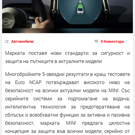
Автомобили
0 Коментара
Марката поставя нови стандарти за сигурност и
защита на пътниците в актуалните модели
Многобройните 5-звездни резултати в краш тестовете
на Euro NCAP потвърждават високото ниво на
безопасност на всички актуални модели на MINI. Със
серийните системи за подпомагане на водача,
интелигентна технология за предотвратяване на
сблъсък и всеобхватни функции за активна и пасивна
безопасност, марката MINI предлага цялостна
концепция за защита във всички модели, серийно от