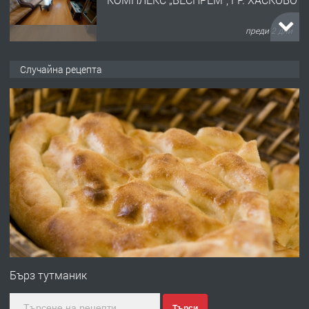
преди 2 дни
ПРЕДЛАГА
НАПЪЛНО ОБЗАВЕДЕН И
Случайна рецепта
ОБОРУДВАН ТРИСТАЕН
АПАРТАМЕНТ В ЦЕНТЪРА НА ГР.
ХАСКОВО
преди 3 дни
ПРЕДЛАГА
Давам гараж под наем
преди 3 дни
ПРЕДЛАГА
№4120 Магазин/Офис под наем в кв.
Любен Каравелов, Хасково-близо до
Бърз тутманик
градската градина!
Търси