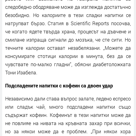
следобедно ободряване може да изглежда достатъчно
безобидно. Но калориите в тези сладки напитки се
натрупват бързо. Статия в Scientific Reports посочва,
че когато ядете твърда храна, процесът на дъвчене и
смилане изпраща сигнали до мозъка, че сте сити. Но
течните калории остават незабелязани. „Можете да
консумирате стотици калории в минута, без да се
чувствате по-малко гладни“, обясни диабетоложката
Тони Изабела.
Подсладените напитки с кофеин са двоен удар
Независимо дали става въпрос залате, ледено еспресо
или сладък чай, много подсладени напитки също
съдържат кофеин. Кофеинът в тези напитки може да
не повлияе на нивата на кръвната захар при всички,
но за някои може да е проблем. „При някои хора