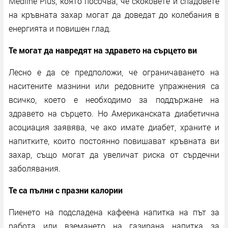
Medline Plus, която посочва, че скоковете и спадовете
на кръвната захар могат да доведат до колебания в
енергията и повишен глад.
Те могат да навредят на здравето на сърцето ви
Лесно е да се предположи, че ограничаването на
наситените мазнини или редовните упражнения са
всичко, което е необходимо за поддържане на
здравето на сърцето. Но Американската диабетична
асоциация заявява, че ако имате диабет, храните и
напитките, които постоянно повишават кръвната ви
захар, също могат да увеличат риска от сърдечни
заболявания.
Те са пълни с празни калории
Пиенето на подсладена кафеена напитка на път за
работа или вземането на газирана напитка за