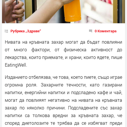
Рубрика „Здраве“
0 Коментара
Нивата на кръвната захар могат да бъдат повлияни
от много фактори, от физическа активност до
лекарства, които приемате, и храни, които ядете, пише
EatingWell.
Изданието отбелязва, че това, което пиете, също играе
огромна роля. Захарните течности, като газирани
напитки, енергийни напитки и подсладено кафе и чай,
могат да повлияят негативно на нивата на кръвната
захар по няколко причини. Подсладените със захар
напитки са толкова вредни за кръвната захар, че
според диетолозите те трябва да се избягват преди