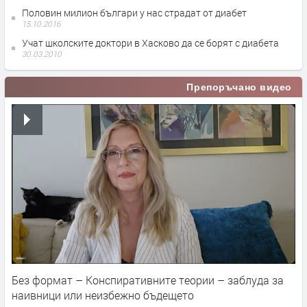
Половин милион българи у нас страдат от диабет
15.10.2016
Учат школските доктори в Хасково да се борят с диабета
30.03.2010
Препоръчано видео
Без формат – Конспиративните теории – заблуда за
наивници или неизбежно бъдещето