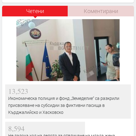
Четени
Коментирани
13,523
Икономическа полиция и фонд „Земеделие“ са разкрили
присвояване на субсидии за фиктивни пасища в
Кърджалийско и Хасковско
8,594
Не дадоха ход на делото за отвличане на млада жена