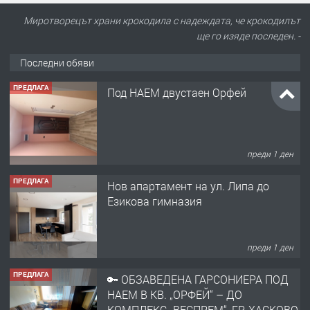
Миротворецът храни крокодила с надеждата, че крокодилът
ще го изяде последен. -
Последни обяви
ПРЕДЛАГА
Под НАЕМ двустаен Орфей
преди 1 ден
ПРЕДЛАГА
Нов апартамент на ул. Липа до
Езикова гимназия
преди 1 ден
ПРЕДЛАГА
🔑 ОБЗАВЕДЕНА ГАРСОНИЕРА ПОД
НАЕМ В КВ. „ОРФЕЙ“ – ДО
КОМПЛЕКС „ВЕСПРЕМ“, ГР. ХАСКОВО