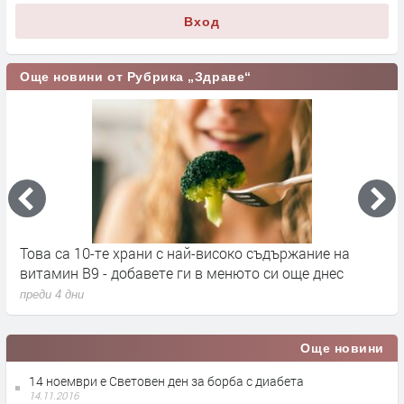
Вход
Още новини от Рубрика „Здраве“
Това са 10-те храни с най-високо съдържание на
С
витамин B9 - добавете ги в менюто си още днес
п
преди 4 дни
п
Още новини
14 ноември е Световен ден за борба с диабета
14.11.2016