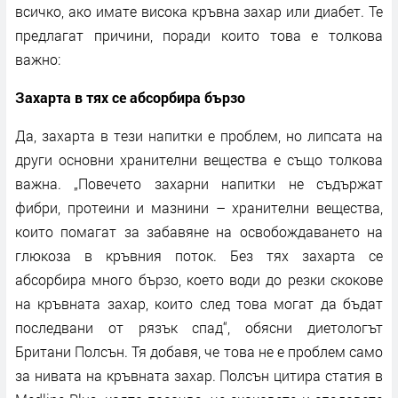
всичко, ако имате висока кръвна захар или диабет. Те
предлагат причини, поради които това е толкова
важно:
Захарта в тях се абсорбира бързо
Да, захарта в тези напитки е проблем, но липсата на
други основни хранителни вещества е също толкова
важна. „Повечето захарни напитки не съдържат
фибри, протеини и мазнини – хранителни вещества,
които помагат за забавяне на освобождаването на
глюкоза в кръвния поток. Без тях захарта се
абсорбира много бързо, което води до резки скокове
на кръвната захар, които след това могат да бъдат
последвани от рязък спад“, обясни диетологът
Британи Полсън. Тя добавя, че това не е проблем само
за нивата на кръвната захар. Полсън цитира статия в