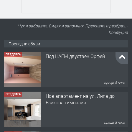
Чух и забравих. Видях и запомних. Преживях и разбрах. -
Конфуций
Последни обяви
ПРЕДЛАГА
Под НАЕМ двустаен Орфей
преди 8 часа
ПРЕДЛАГА
Нов апартамент на ул. Липа до
Езикова гимназия
преди 8 часа