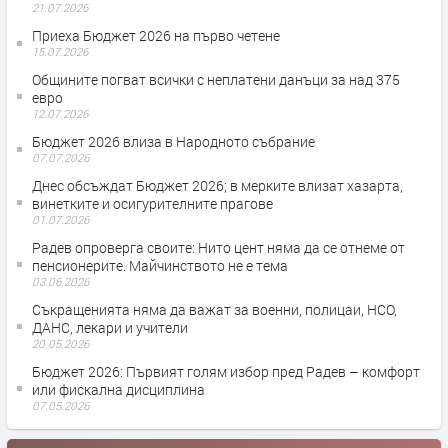
21.07.2026
Приеха Бюджет 2026 на първо четене
15.07.2026
Общините погват всички с неплатени данъци за над 375
евро
12.07.2026
Бюджет 2026 влиза в Народното събрание
07.07.2026
Днес обсъждат Бюджет 2026; в мерките влизат хазарта,
винетките и осигурителните прагове
01.07.2026
Радев опроверга своите: Нито цент няма да се отнеме от
пенсионерите. Майчинството не е тема
03.06.2026
Съкращенията няма да важат за военни, полицаи, НСО,
ДАНС, лекари и учители
20.05.2026
Бюджет 2026: Първият голям избор пред Радев – комфорт
или фискална дисциплина
07.05.2026