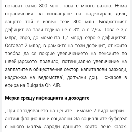
остават само 800 млн., това е много важно. Няма
ограничения за изплащане на падежиращ дълг,
защото той е извън тези 800 млн. Бюджетният
дефицит за тази година не е 3%, а е 2,9%. Това е 3,7
млрд. евро, до момента 1,7 млрд. евро е дефицитът.
Остават 2 млрд. в рамките на този дефицит, от които
трябва да се покрие увеличението на пенсиите по
швейцарското правило, потенциално увеличение на
заплатите в обществения сектор, капиталови разходи,
издръжка на ведомства“, допълни доц. Ножаров в
ефира на Bulgaria ON AIR.
Мерки срещу инфлацията и доходите
„При овладяването на цените - имаме 2 вида мерки -
антиинфлационни и социални. За социалните буферът
е много малък заради данните, които вече казах.