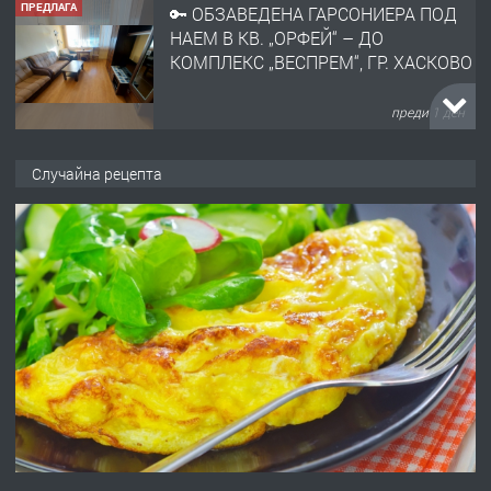
ПРЕДЛАГА
🔑 ОБЗАВЕДЕНА ГАРСОНИЕРА ПОД
НАЕМ В КВ. „ОРФЕЙ“ – ДО
КОМПЛЕКС „ВЕСПРЕМ“, ГР. ХАСКОВО
преди 1 ден
ПРЕДЛАГА
НАПЪЛНО ОБЗАВЕДЕН И
Случайна рецепта
ОБОРУДВАН ТРИСТАЕН
АПАРТАМЕНТ В ЦЕНТЪРА НА ГР.
ХАСКОВО
преди 2 дни
ПРЕДЛАГА
Давам гараж под наем
преди 2 дни
ПРЕДЛАГА
№4120 Магазин/Офис под наем в кв.
Любен Каравелов, Хасково-близо до