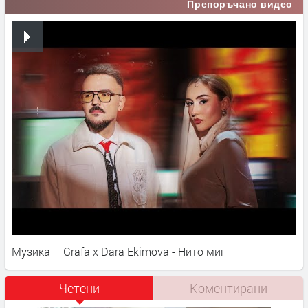
Препоръчано видео
Музика – Grafa x Dara Ekimova - Нито миг
Четени
Коментирани