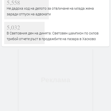
5,558
Не дадоха ход на делото за отвличане на млада жена
заради отпуск на адвокати
5,032
В Световния ден на динята: Световен шампион по силов
трибой отчете ръст в продажбите на пазара в Хасково