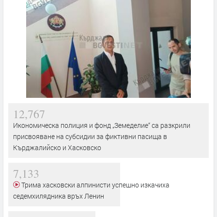
12,767
Икономическа полиция и фонд „Земеделие“ са разкрили
присвояване на субсидии за фиктивни пасища в
Кърджалийско и Хасковско
7,133
Трима хасковски алпинисти успешно изкачиха
седемхилядника връх Ленин