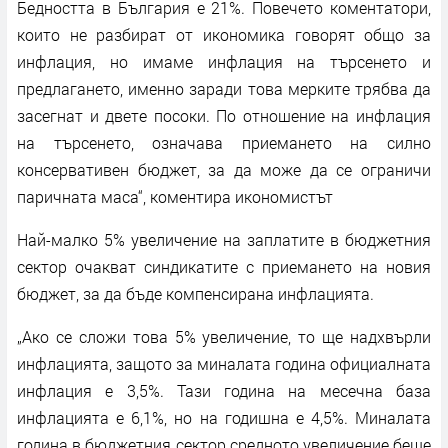
Бедността в България е 21%. Повечето коментатори,
които не разбират от икономика говорят общо за
инфлация, но имаме инфлация на търсенето и
предлагането, именно заради това мерките трябва да
засегнат и двете посоки. По отношение на инфлация
на търсенето, означава приемането на силно
консервативен бюджет, за да може да се ограничи
паричната маса“, коментира икономистът
Най-малко 5% увеличение на заплатите в бюджетния
сектор очакват синдикатите с приемането на новия
бюджет, за да бъде компенсирана инфлацията.
„Ако се сложи това 5% увеличение, то ще надхвърли
инфлацията, защото за миналата година официалната
инфлация е 3,5%. Тази година на месечна база
инфлацията е 6,1%, но на годишна е 4,5%. Миналата
година в бюджетния сектор средното увеличение беше