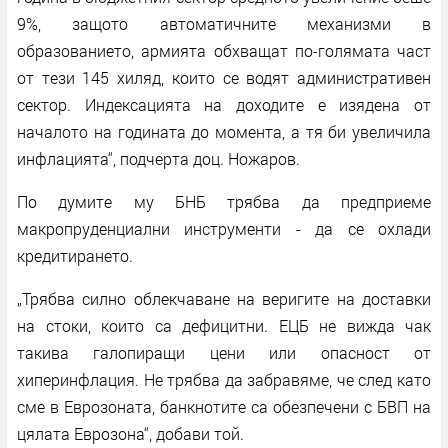
9%, защото автоматичните механизми в
образованието, армията обхващат по-голямата част
от тези 145 хиляд, които се водят административен
сектор. Индексацията на доходите е изядена от
началото на годината до момента, а тя би увеличила
инфлацията“, подчерта доц. Ножаров.
По думите му БНБ трябва да предприеме
макропруденциални инструменти - да се охлади
кредитирането.
„Трябва силно облекчаване на веригите на доставки
на стоки, които са дефицитни. ЕЦБ не вижда чак
такива галопиращи цени или опасност от
хиперинфлация. Не трябва да забравяме, че след като
сме в Еврозоната, банкнотите са обезпечени с БВП на
цялата Еврозона“, добави той.