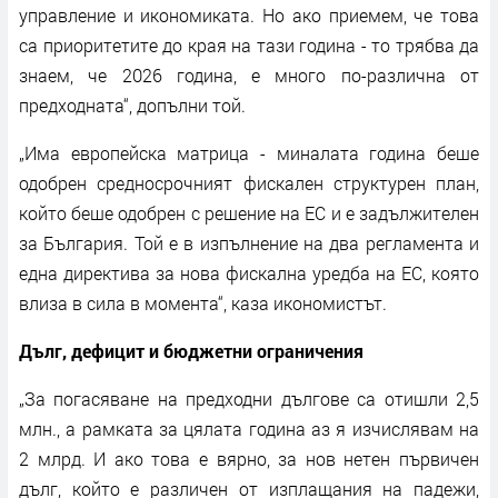
управление и икономиката. Но ако приемем, че това
са приоритетите до края на тази година - то трябва да
знаем, че 2026 година, е много по-различна от
предходната“, допълни той.
„Има европейска матрица - миналата година беше
одобрен средносрочният фискален структурен план,
който беше одобрен с решение на ЕС и е задължителен
за България. Той е в изпълнение на два регламента и
една директива за нова фискална уредба на ЕС, която
влиза в сила в момента“, каза икономистът.
Дълг, дефицит и бюджетни ограничения
„За погасяване на предходни дългове са отишли 2,5
млн., а рамката за цялата година аз я изчислявам на
2 млрд. И ако това е вярно, за нов нетен първичен
дълг, който е различен от изплащания на падежи,