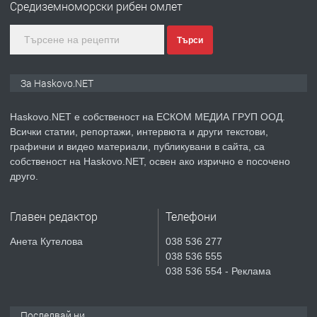
Средиземноморски рибен омлет
градската градина!
Търси
преди 2 дни
ПРЕДЛАГА
ПРОСТОРЕН ТРИСТАЕН
За Haskovo.NET
АПАРТАМЕНТ В НОВА СГРАДА КВ.
КУБА
Haskovo.NET е собственост на ЕСКОМ МЕДИА ГРУП ООД.
Всички статии, репортажи, интервюта и други текстови,
преди 3 дни
графични и видео материали, публикувани в сайта, са
собственост на Haskovo.NET, освен ако изрично е посочено
ПРЕДЛАГА
Продавам парцел в гр. Хасково кв.
друго.
Хисаря до ток, вода,канализация,
асфалт 0889 537 426
Главен редактор
Телефони
преди 3 дни
Анета Кутелова
038 536 277
038 536 555
ПРЕДЛАГА
СГЛОБЯВАНЕ НА МЕБЕЛИ.
038 536 554 - Реклама
Последвай ни