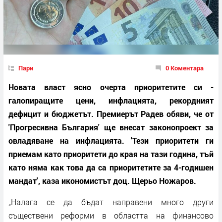
Пари
0 Коментара
Новата власт ясно очерта приоритетите си -
галопиращите цени, инфлацията, рекордният
дефицит и бюджетът. Премиерът Радев обяви, че от
'Прогресивна България' ще внесат законопроект за
овладяване на инфлацията. 'Тези приоритети ги
приемам като приоритети до края на тази година, тъй
като няма как това да са приоритетите за 4-годишен
мандат', каза икономистът доц. Щерьо Ножаров.
„Налага се да бъдат направени много други
съществени реформи в областта на финансово