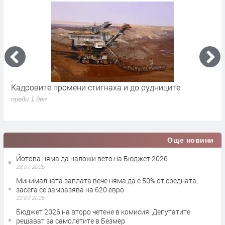
Кадровите промени стигнаха и до рудниците
П
1
преди 1 ден
п
Още новини
Йотова няма да наложи вето на Бюджет 2026
29.07.2026
Минималната заплата вече няма да е 50% от средната,
засега се замразява на 620 евро
22.07.2026
Бюджет 2026 на второ четене в комисия. Депутатите
решават за самолетите в Безмер