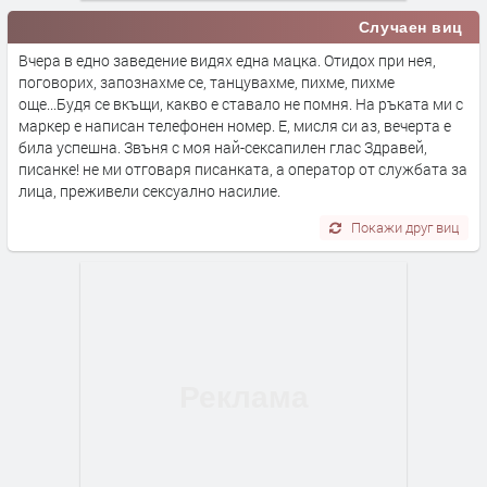
Случаен виц
Вчера в едно заведение видях една мацка. Отидох при нея,
поговорих, запознахме се, танцувахме, пихме, пихме
още...Будя се вкъщи, какво е ставало не помня. На ръката ми с
маркер е написан телефонен номер. Е, мисля си аз, вечерта е
била успешна. Звъня с моя най-сексапилен глас Здравей,
писанке! не ми отговаря писанката, а оператор от службата за
лица, преживели сексуално насилие.
Покажи друг виц