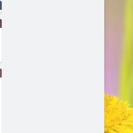
Министър Ивкова разпореди
И през месец август, Пер
пълно отстраняване на
предложи богата културн