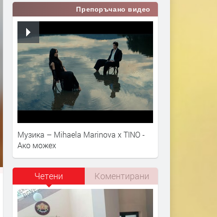
Препоръчано видео
Музика – Mihaela Marinova x TINO -
Ако можех
Четени
Коментирани