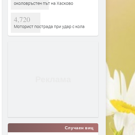
околовръстен път на Хасково
4,720
Моторист пострада при удар с кола
Случаен виц