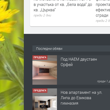
в. „Бела вода“ до
проекта за енергийна
електри
ефективност на обществени
нощта
сгради
преди 2 
преди 2 дни
Последни обяви
ПРЕДЛАГА
Нов апартамент на ул.
Липа до Езикова
гимназия
преди 1 
ПРЕДЛАГА
🔑 ОБЗАВЕДЕНА
ГАРСОНИЕРА ПОД
НАЕМ В КВ. „ОРФЕЙ“ –
ДО КОМПЛЕКС