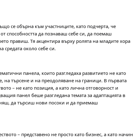
що се обърна към участниците, като подчерта, че 
от способността да познаваш себе си, да поемаш 
оето правиш. Тя акцентира върху ролята на младите хора 
на средата около себе си.
матични панела, които разгледаха развитието не като 
е, на търсене и на преодоляване на граници. В първата 
ото – не като позиция, а като лична отговорност и 
ващия панел беше разгледана темата за адаптацията в 
няш, да търсиш нови посоки и да приемаш 
твото – представено не просто като бизнес, а като начин 