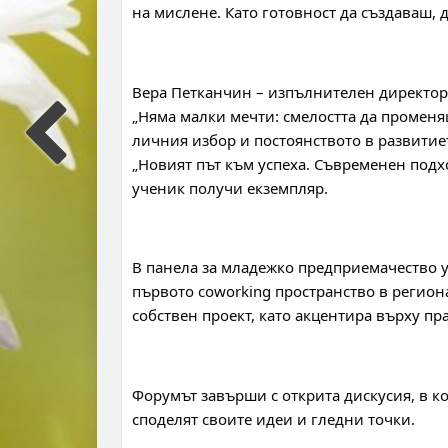
на мислене. Като готовност да създаваш,
Вера Петканчин – изпълнителен директор
„Няма малки мечти: смелостта да променя
личния избор и постоянството в развитието
„Новият път към успеха. Съвременен подх
ученик получи екземпляр.
В панела за младежко предприемачество у
първото coworking пространство в региона
собствен проект, като акцентира върху пр
Форумът завърши с открита дискусия, в ко
споделят своите идеи и гледни точки.