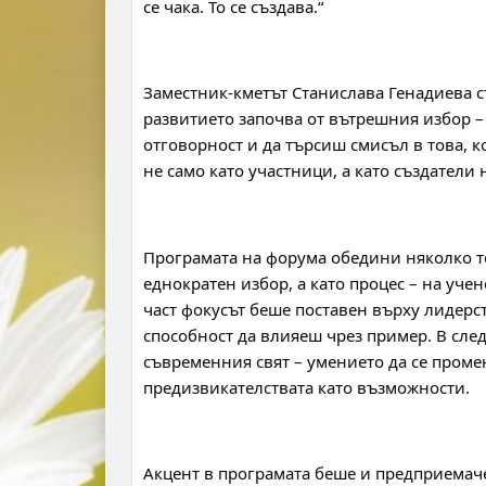
се чака. То се създава.“
Заместник-кметът Станислава Генадиева съ
развитието започва от вътрешния избор – 
отговорност и да търсиш смисъл в това, к
не само като участници, а като създатели 
Програмата на форума обедини няколко те
еднократен избор, а като процес – на учен
част фокусът беше поставен върху лидерств
способност да влияеш чрез пример. В след
съвременния свят – умението да се проме
предизвикателствата като възможности.
Акцент в програмата беше и предприемачес