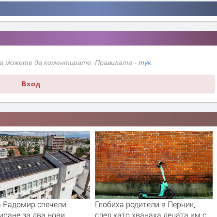
да можете да коментирате. Правилата -
тук
.
Вход
 родители в Перник,
Полицията в Перник се намеси
то хванаха децата им с
след сигнали за шумни