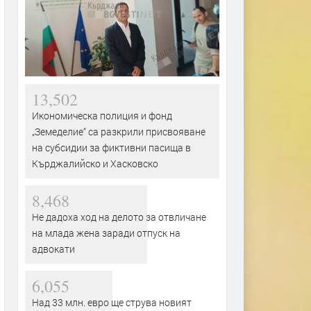
13,502
Икономическа полиция и фонд
„Земеделие“ са разкрили присвояване
на субсидии за фиктивни пасища в
Кърджалийско и Хасковско
8,468
Не дадоха ход на делото за отвличане
на млада жена заради отпуск на
адвокати
6,055
Над 33 млн. евро ще струва новият