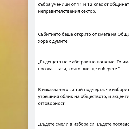
събра ученици от 11 и 12 клас от общинат
неправителствения сектор.
Събитието беше открито от кмета на Общи
хора с думите:
„Бъдещето не е абстрактно понятие. То им
посока – тази, която вие ще изберете.“
В изказването си той подчерта, че изборит
утрешния облик на обществото, и акценти
отговорност:
„Бъдете смели в избора си. Бъдете послед