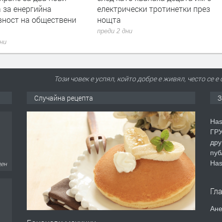
чески тротинетки през
младежи и тормоз над
психично болна жена
дни
преди 2 дни
Този човек е успял, който добре е живял, често се 
Случайна рецепта
З
Has
ГРУ
дру
пуб
Has
ден
Гл
Ане