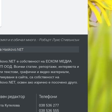
нередностите в здравни обекти
програма
в Пернишко
преди 3 дни
преди 3 дни
е смял и е обичал много. - Робърт Луис Стивънсън
а Haskovo.NET
kovo.NET е собственост на ЕСКОМ МЕДИА
П ООД. Всички статии, репортажи, интервюта и
ги текстови, графични и видео материали,
ликувани в сайта, са собственост на
kovo.NET, освен ако изрично е посочено друго.
авен редактор
Телефони
та Кутелова
038 536 277
038 536 555