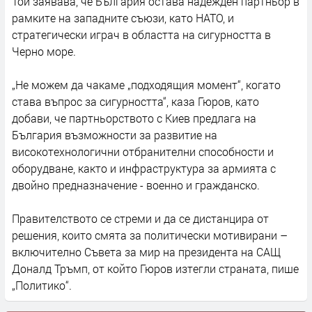
Той заявава, че България остава надежден партньор в
рамките на западните съюзи, като НАТО, и
стратегически играч в областта на сигурността в
Черно море.
„Не можем да чакаме „подходящия момент“, когато
става въпрос за сигурността“, каза Гюров, като
добави, че партньорството с Киев предлага на
България възможности за развитие на
високотехнологични отбранителни способности и
оборудване, както и инфраструктура за армията с
двойно предназначение - военно и гражданско.
Правителството се стреми и да се дистанцира от
решения, които смята за политически мотивирани –
включително Съвета за мир на президента на САЩ
Доналд Тръмп, от който Гюров изтегли страната, пише
„Политико“.