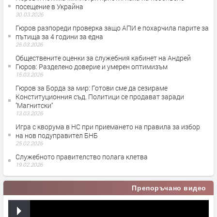
посещение в Украйна
30.03.2026
Гюров разпореди проверка защо АПИ е похарчила парите за
пътища за 4 години за една
25.03.2026
Обществените оценки за служебния кабинет на Андрей
Гюров: Разделено доверие и умерен оптимизъм
15.03.2026
Гюров за Борда за мир: Готови сме да сезираме
Конституционния съд. Политици се продават заради
''Магнитски''
13.03.2026
Игра с кворума в НС при приемането на правила за избор
на нов подуправител БНБ
25.02.2026
Служебното правителство полага клетва
19.02.2026
Препоръчано видео