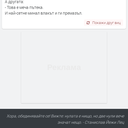
А другата:
- Това е меча пътека.
И най-сетне минал влакът и ги премазъл.
Покажи друг виц
Хора, обединявайте се! Вижте: нулата е нищо, но две нули вече
значат нещо. - Станислав Йежи Лец