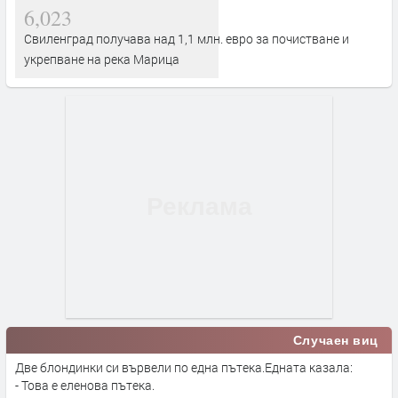
6,023
Свиленград получава над 1,1 млн. евро за почистване и
укрепване на река Марица
Случаен виц
Две блондинки си вървели по една пътека.Едната казала:
- Това е еленова пътека.