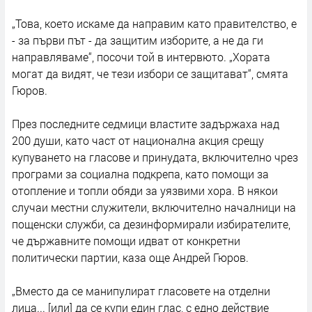
„Това, което искаме да направим като правителство, е
- за първи път - да защитим изборите, а не да ги
направляваме“, посочи той в интервюто. „Хората
могат да видят, че тези избори се защитават“, смята
Гюров.
През последните седмици властите задържаха над
200 души, като част от национална акция срещу
купуването на гласове и принудата, включително чрез
програми за социална подкрепа, като помощи за
отопление и топли обяди за уязвими хора. В някои
случаи местни служители, включително началници на
пощенски служби, са дезинформирали избирателите,
че държавните помощи идват от конкретни
политически партии, каза още Андрей Гюров.
„Вместо да се манипулират гласовете на отделни
лица... [или] да се купи един глас, с едно действие