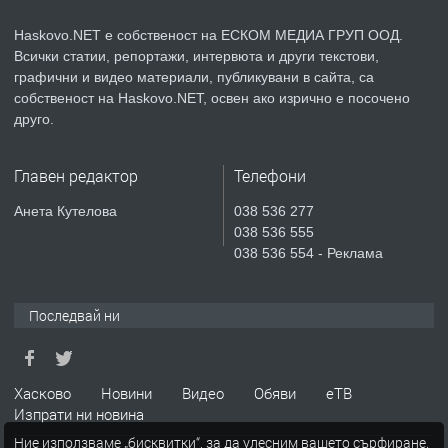
КУБА
Haskovo.NET е собственост на ЕСКОМ МЕДИА ГРУП ООД.
Всички статии, репортажи, интервюта и други текстови,
преди 6 дни
графични и видео материали, публикувани в сайта, са
собственост на Haskovo.NET, освен ако изрично е посочено
ПРЕДЛАГА
Продавам парцел в гр. Хасково кв.
друго.
Хисаря до ток, вода,канализация,
асфалт 0889 537 426
Главен редактор
Телефони
преди 6 дни
Анета Кутелова
038 536 277
038 536 555
ПРЕДЛАГА
СГЛОБЯВАНЕ НА МЕБЕЛИ.
038 536 554 - Реклама
Последвай ни
преди 6 дни
ПРЕДЛАГА
№4119 Едностаен обзаведен
Хасково
Новини
Видео
Обяви
еТВ
апартамент под наем в кв.
Изпрати ни новина
Училищни, гр. Хасково.
Ние използваме „бисквитки“, за да улесним вашето сърфиране.