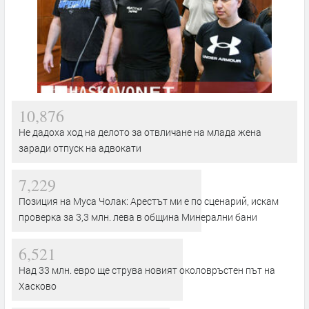
10,876
Не дадоха ход на делото за отвличане на млада жена
заради отпуск на адвокати
7,229
Позиция на Муса Чолак: Арестът ми е по сценарий, искам
проверка за 3,3 млн. лева в община Минерални бани
6,521
Над 33 млн. евро ще струва новият околовръстен път на
Хасково