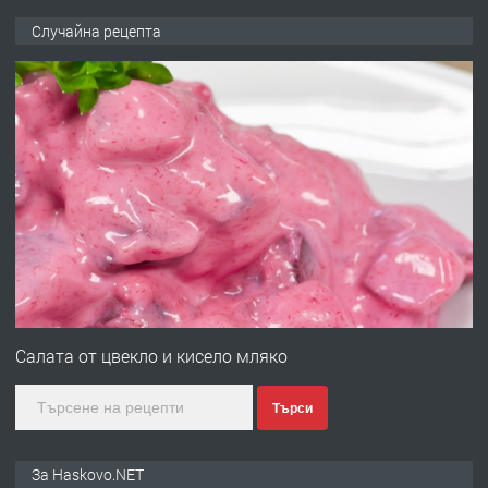
ПРЕДЛАГА
НАПЪЛНО ОБЗАВЕДЕН И
Случайна рецепта
ОБОРУДВАН ТРИСТАЕН
АПАРТАМЕНТ В ЦЕНТЪРА НА ГР.
ХАСКОВО
преди 5 дни
ПРЕДЛАГА
Давам гараж под наем
преди 5 дни
ПРЕДЛАГА
№4120 Магазин/Офис под наем в кв.
Любен Каравелов, Хасково-близо до
Салата от цвекло и кисело мляко
градската градина!
Търси
преди 5 дни
ПРЕДЛАГА
ПРОСТОРЕН ТРИСТАЕН
За Haskovo.NET
АПАРТАМЕНТ В НОВА СГРАДА КВ.