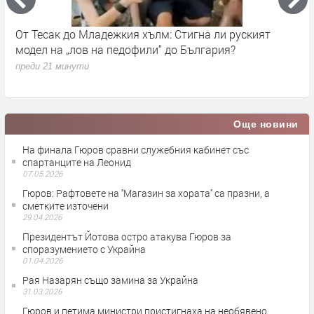
ъм
От Тесак до Младежкия хълм: Стигна ли руският
О
модел на „лов на педофили“ до България?
п
преди 21 минути
Още новини
На финала Гюров сравни служебния кабинет със
спартанците на Леонид
07.05.2026
Гюров: Рафтовете на ''Магазин за хората'' са празни, а
сметките източени
29.04.2026
Президентът Йотова остро атакува Гюров за
споразумението с Украйна
01.04.2026
Рая Назарян също замина за Украйна
31.03.2026
Гюров и петима министри пристигнаха на необявено