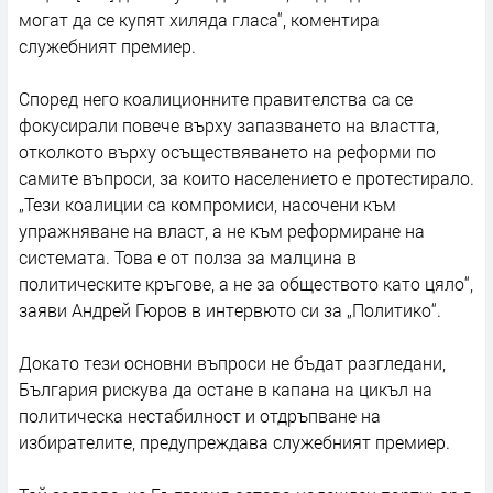
могат да се купят хиляда гласа“, коментира
служебният премиер.
Според него коалиционните правителства са се
фокусирали повече върху запазването на властта,
отколкото върху осъществяването на реформи по
самите въпроси, за които населението е протестирало.
„Тези коалиции са компромиси, насочени към
упражняване на власт, а не към реформиране на
системата. Това е от полза за малцина в
политическите кръгове, а не за обществото като цяло“,
заяви Андрей Гюров в интервюто си за „Политико“.
Докато тези основни въпроси не бъдат разгледани,
България рискува да остане в капана на цикъл на
политическа нестабилност и отдръпване на
избирателите, предупреждава служебният премиер.