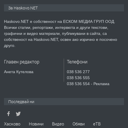
ПРЕДЛАГА
ПРОСТОРЕН ТРИСТАЕН
За Haskovo.NET
АПАРТАМЕНТ В НОВА СГРАДА КВ.
КУБА
Haskovo.NET е собственост на ЕСКОМ МЕДИА ГРУП ООД.
Всички статии, репортажи, интервюта и други текстови,
преди 4 дни
графични и видео материали, публикувани в сайта, са
собственост на Haskovo.NET, освен ако изрично е посочено
ПРЕДЛАГА
Продавам парцел в гр. Хасково кв.
друго.
Хисаря до ток, вода,канализация,
асфалт 0889 537 426
Главен редактор
Телефони
преди 4 дни
Анета Кутелова
038 536 277
038 536 555
ПРЕДЛАГА
СГЛОБЯВАНЕ НА МЕБЕЛИ.
038 536 554 - Реклама
Последвай ни
преди 4 дни
ПРЕДЛАГА
№4119 Едностаен обзаведен
Хасково
Новини
Видео
Обяви
еТВ
апартамент под наем в кв.