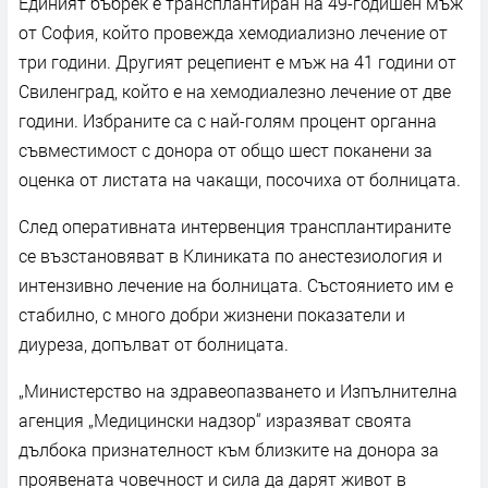
Единият бъбрек е трансплантиран на 49-годишен мъж
от София, който провежда хемодиализно лечение от
три години. Другият рецепиент е мъж на 41 години от
Свиленград, който е на хемодиалезно лечение от две
години. Избраните са с най-голям процент органна
съвместимост с донора от общо шест поканени за
оценка от листата на чакащи, посочиха от болницата.
След оперативната интервенция трансплантираните
се възстановяват в Клиниката по анестезиология и
интензивно лечение на болницата. Състоянието им е
стабилно, с много добри жизнени показатели и
диуреза, допълват от болницата.
„Министерство на здравеопазването и Изпълнителна
агенция „Медицински надзор“ изразяват своята
дълбока признателност към близките на донора за
проявената човечност и сила да дарят живот в