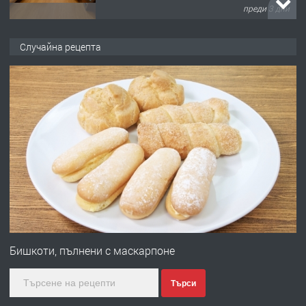
преди 3 дни
ПРЕДЛАГА
НАПЪЛНО ОБЗАВЕДЕН И
Случайна рецепта
ОБОРУДВАН ТРИСТАЕН
АПАРТАМЕНТ В ЦЕНТЪРА НА ГР.
ХАСКОВО
преди 4 дни
ПРЕДЛАГА
Давам гараж под наем
преди 4 дни
ПРЕДЛАГА
№4120 Магазин/Офис под наем в кв.
Любен Каравелов, Хасково-близо до
Бишкоти, пълнени с маскарпоне
градската градина!
Търси
преди 4 дни