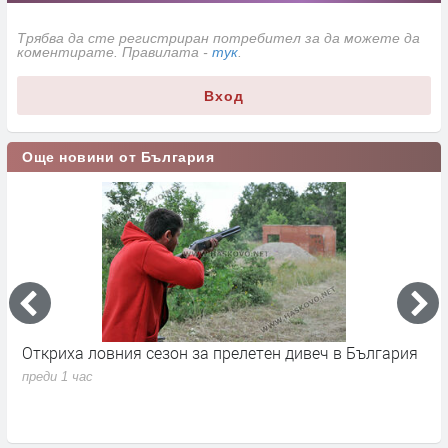
Трябва да сте регистриран потребител за да можете да
коментирате. Правилата -
тук
.
Вход
Още новини от България
Откриха ловния сезон за прелетен дивеч в България
П
д
преди 1 час
п