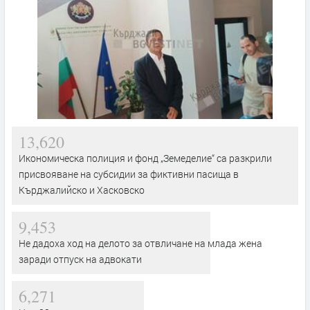
13,620
Икономическа полиция и фонд „Земеделие“ са разкрили
присвояване на субсидии за фиктивни пасища в
Кърджалийско и Хасковско
9,453
Не дадоха ход на делото за отвличане на млада жена
заради отпуск на адвокати
6,271