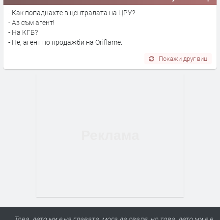
- Как попаднахте в централата на ЦРУ?
- Аз съм агент!
- На КГБ?
- Не, агент по продажби на Oriflame.
Покажи друг виц
Това, дето ми е на главата, мога да сваля, но това, дето ми е в