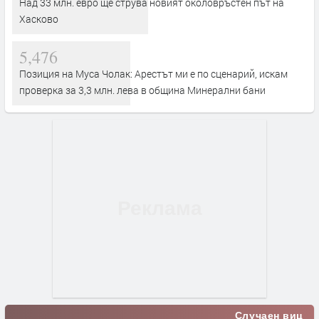
Над 33 млн. евро ще струва новият околовръстен път на
Хасково
5,476
Позиция на Муса Чолак: Арестът ми е по сценарий, искам
проверка за 3,3 млн. лева в община Минерални бани
Случаен виц