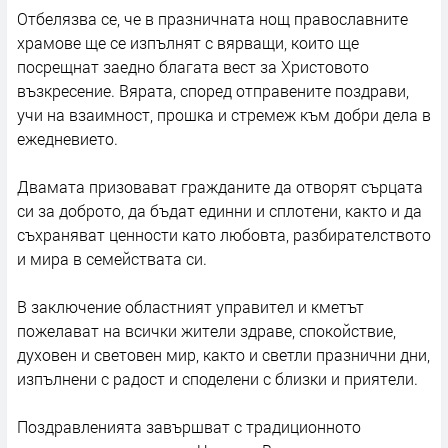
Отбелязва се, че в празничната нощ православните
храмове ще се изпълнят с вярващи, които ще
посрещнат заедно благата вест за Христовото
възкресение. Вярата, според отправените поздрави,
учи на взаимност, прошка и стремеж към добри дела в
ежедневието.
Двамата призовават гражданите да отворят сърцата
си за доброто, да бъдат единни и сплотени, както и да
съхраняват ценности като любовта, разбирателството
и мира в семействата си.
В заключение областният управител и кметът
пожелават на всички жители здраве, спокойствие,
духовен и световен мир, както и светли празнични дни,
изпълнени с радост и споделени с близки и приятели.
Поздравленията завършват с традиционното