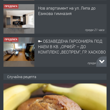
ПРЕДЛАГА
🔑 ОБЗАВЕДЕНА ГАРСОНИЕРА ПОД
НАЕМ В КВ. „ОРФЕЙ“ – ДО
КОМПЛЕКС „ВЕСПРЕМ“, ГР. ХАСКОВО
преди 2 дни
ПРЕДЛАГА
НАПЪЛНО ОБЗАВЕДЕН И
ОБОРУДВАН ТРИСТАЕН
АПАРТАМЕНТ В ЦЕНТЪРА НА ГР.
ХАСКОВО
преди 3 дни
ПРЕДЛАГА
Давам гараж под наем
Случайна рецепта
преди 3 дни
ПРЕДЛАГА
№4120 Магазин/Офис под наем в кв.