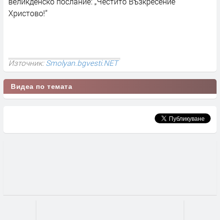
великденско послание: „Честито Възкресение
Христово!“
Източник:
Smolyan.bgvesti.NET
Видеа по темата