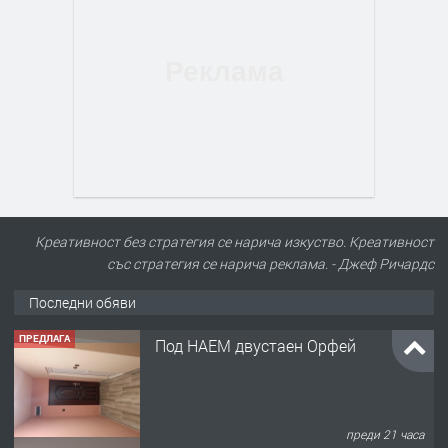
Креативност без стратегия се нарича изкуство. Креативност
със стратегия се нарича реклама. - Джеф Ричардс
Последни обяви
ПРЕДЛАГА
Нов апартамент на ул. Липа до
Езикова гимназия
преди 21 часа