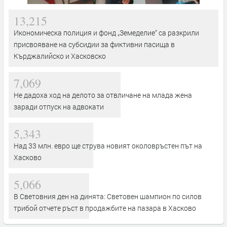
13,215
Икономическа полиция и фонд „Земеделие“ са разкрили
присвояване на субсидии за фиктивни пасища в
Кърджалийско и Хасковско
7,069
Не дадоха ход на делото за отвличане на млада жена
заради отпуск на адвокати
5,343
Над 33 млн. евро ще струва новият околовръстен път на
Хасково
5,066
В Световния ден на динята: Световен шампион по силов
трибой отчете ръст в продажбите на пазара в Хасково