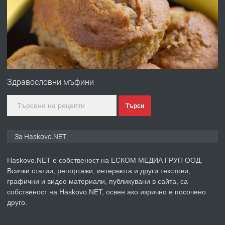
Любен Каравелов, Хасково-близо до
градската градина!
преди 3 дни
ПРЕДЛАГА
ПРОСТОРЕН ТРИСТАЕН
АПАРТАМЕНТ В НОВА СГРАДА КВ.
Здравословни мъфини
КУБА
Търси
преди 3 дни
ПРЕДЛАГА
Продавам парцел в гр. Хасково кв.
За Haskovo.NET
Хисаря до ток, вода,канализация,
асфалт 0889 537 426
Haskovo.NET е собственост на ЕСКОМ МЕДИА ГРУП ООД.
Всички статии, репортажи, интервюта и други текстови,
преди 3 дни
графични и видео материали, публикувани в сайта, са
собственост на Haskovo.NET, освен ако изрично е посочено
ПРЕДЛАГА
СГЛОБЯВАНЕ НА МЕБЕЛИ.
друго.