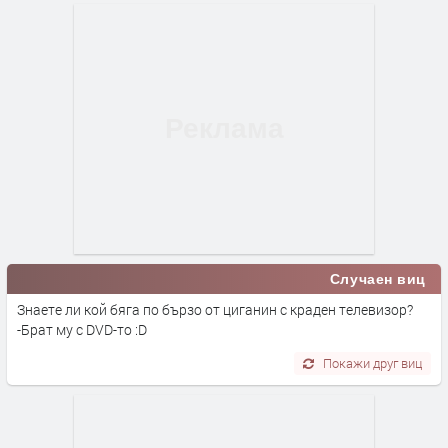
Случаен виц
Знаете ли кой бяга по бързо от циганин с краден телевизор?
-Брат му с DVD-то :D
Покажи друг виц