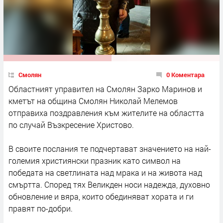
Смолян
0 Коментара
Областният управител на Смолян Зарко Маринов и
кметът на община Смолян Николай Мелемов
отправиха поздравления към жителите на областта
по случай Възкресение Христово.
В своите послания те подчертават значението на най-
големия християнски празник като символ на
победата на светлината над мрака и на живота над
смъртта. Според тях Великден носи надежда, духовно
обновление и вяра, които обединяват хората и ги
правят по-добри.