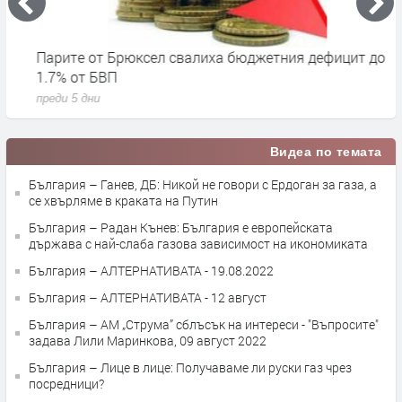
Парите от Брюксел свалиха бюджетния дефицит до
Н
1.7% от БВП
л
преди 5 дни
п
Видеа по темата
България – Ганев, ДБ: Никой не говори с Ердоган за газа, а
се хвърляме в краката на Путин
България – Радан Кънев: България е европейската
държава с най-слаба газова зависимост на икономиката
България – АЛТЕРНАТИВАТА - 19.08.2022
България – АЛТЕРНАТИВАТА - 12 август
България – АМ „Струма” сблъсък на интереси - "Въпросите"
задава Лили Маринкова, 09 август 2022
България – Лице в лице: Получаваме ли руски газ чрез
посредници?