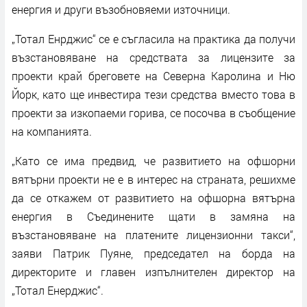
енергия и други възобновяеми източници.
„Тотал Енрджис“ се е съгласила на практика да получи
възстановяване на средствата за лицензите за
проекти край бреговете на Северна Каролина и Ню
Йорк, като ще инвестира тези средства вместо това в
проекти за изкопаеми горива, се посочва в съобщение
на компанията.
„Като се има предвид, че развитието на офшорни
вятърни проекти не е в интерес на страната, решихме
да се откажем от развитието на офшорна вятърна
енергия в Съединените щати в замяна на
възстановяване на платените лицензионни такси“,
заяви Патрик Пуянe, председател на борда на
директорите и главен изпълнителен директор на
„Тотал Енерджис“.