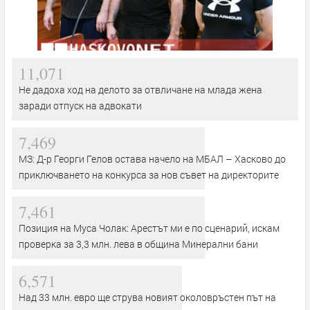
11,071
Не дадоха ход на делото за отвличане на млада жена
заради отпуск на адвокати
7,469
МЗ: Д-р Георги Гелов остава начело на МБАЛ – Хасково до
приключването на конкурса за нов съвет на директорите
7,461
Позиция на Муса Чолак: Арестът ми е по сценарий, искам
проверка за 3,3 млн. лева в община Минерални бани
6,571
Над 33 млн. евро ще струва новият околовръстен път на