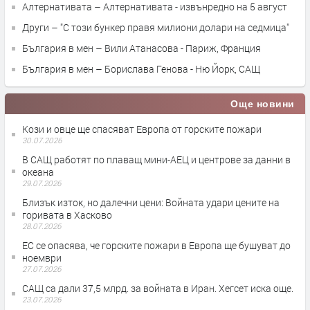
Алтернативата – Алтернативата - извънредно на 5 август
Други – "С този бункер правя милиони долари на седмица"
България в мен – Вили Атанасова - Париж, Франция
България в мен – Борислава Генова - Ню Йорк, САЩ
Още новини
Кози и овце ще спасяват Европа от горските пожари
30.07.2026
В САЩ работят по плаващ мини-АЕЦ и центрове за данни в
океана
29.07.2026
Близък изток, но далечни цени: Войната удари цените на
горивата в Хасково
28.07.2026
ЕС се опасява, че горските пожари в Европа ще бушуват до
ноември
27.07.2026
САЩ са дали 37,5 млрд. за войната в Иран. Хегсет иска още.
23.07.2026