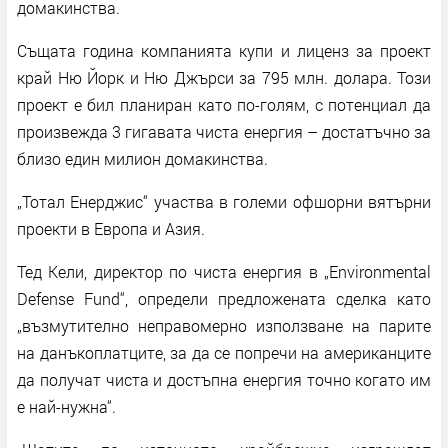
домакинства.
Същата година компанията купи и лиценз за проект
край Ню Йорк и Ню Джърси за 795 млн. долара. Този
проект е бил планиран като по-голям, с потенциал да
произвежда 3 гигавата чиста енергия – достатъчно за
близо един милион домакинства.
„Тотал Енерджис“ участва в големи офшорни вятърни
проекти в Европа и Азия.
Тед Кели, директор по чиста енергия в „Environmental
Defense Fund“, определи предложената сделка като
„възмутително неправомерно използване на парите
на данъкоплатците, за да се попречи на американците
да получат чиста и достъпна енергия точно когато им
е най-нужна“.