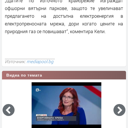
„Щатите по източното крайбрежие изграждат
офшорни вятърни паркове, защото те увеличават
предлагането на достъпна електроенергия в
електропреносната мрежа, дори когато цените на
природния газ се повишават“, коментира Кели.
Източник:
mediapool.bg
Видеа по темата