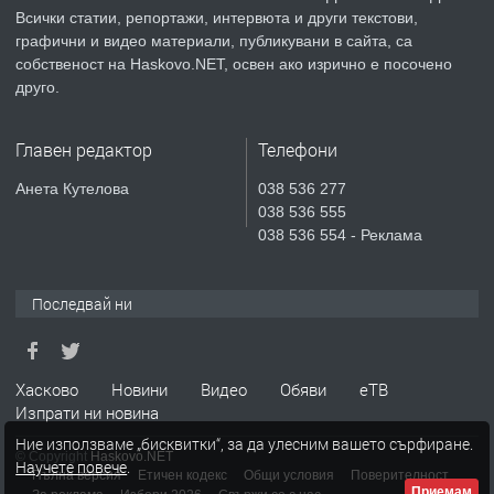
Всички статии, репортажи, интервюта и други текстови,
преди 6 дни
графични и видео материали, публикувани в сайта, са
собственост на Haskovo.NET, освен ако изрично е посочено
ПРЕДЛАГА
СГЛОБЯВАНЕ НА МЕБЕЛИ.
друго.
Главен редактор
Телефони
преди 6 дни
Анета Кутелова
038 536 277
038 536 555
ПРЕДЛАГА
№4119 Едностаен обзаведен
038 536 554 - Реклама
апартамент под наем в кв.
Училищни, гр. Хасково.
Последвай ни
преди 6 дни
ПРЕДЛАГА
Под НАЕМ двустаен Орфей
Хасково
Новини
Видео
Обяви
еТВ
Изпрати ни новина
Ние използваме „бисквитки“, за да улесним вашето сърфиране.
© Copyright
Haskovo.NET
Научете повече
.
преди 3 дни
Пълна версия
Етичен кодекс
Общи условия
Поверителност
Приемам