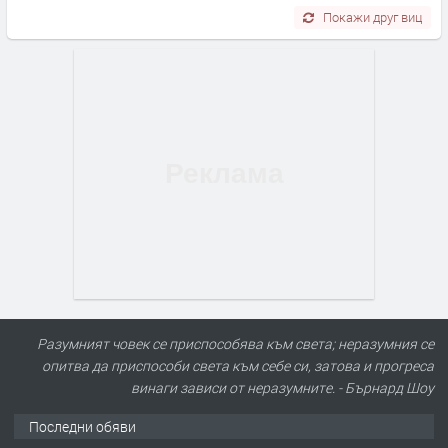
Покажи друг виц
Разумният човек се приспособява към света; неразумния се
опитва да приспособи света към себе си, затова и прогреса
винаги зависи от неразумните. - Бърнард Шоу
Последни обяви