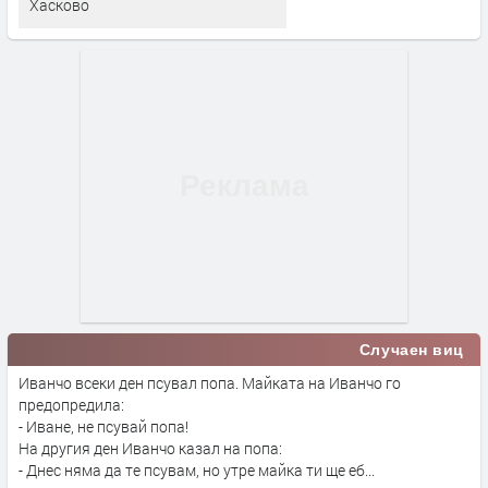
Хасково
Случаен виц
Иванчо всеки ден псувал попа. Майката на Иванчо го
предопредила:
- Иване, не псувай попа!
На другия ден Иванчо казал на попа:
- Днес няма да те псувам, но утре майка ти ще еб...