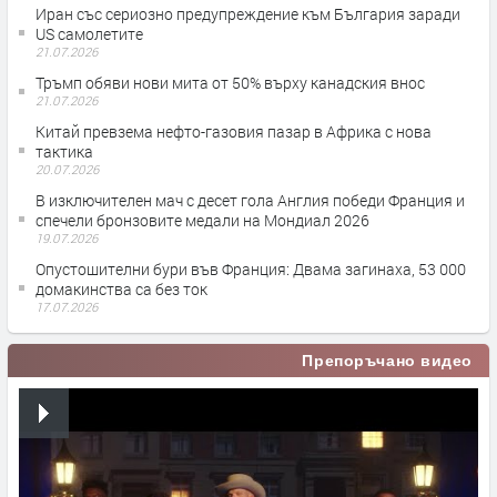
Иран със сериозно предупреждение към България заради
US самолетите
21.07.2026
Тръмп обяви нови мита от 50% върху канадския внос
21.07.2026
Китай превзема нефто-газовия пазар в Африка с нова
тактика
20.07.2026
В изключителен мач с десет гола Англия победи Франция и
спечели бронзовите медали на Мондиал 2026
19.07.2026
Опустошителни бури във Франция: Двама загинаха, 53 000
домакинства са без ток
17.07.2026
Препоръчано видео