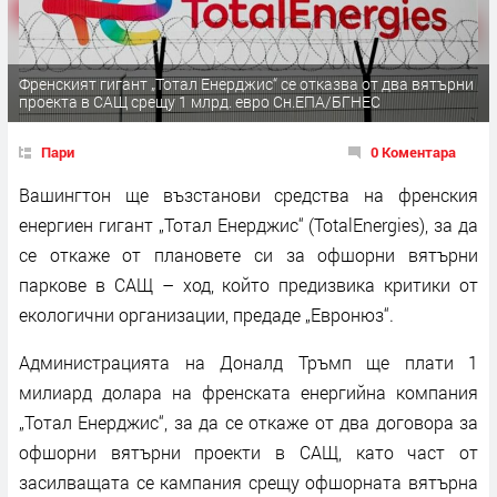
Френският гигант „Тотал Енерджис“ се отказва от два вятърни
проекта в САЩ срещу 1 млрд. евро Сн.ЕПА/БГНЕС
Пари
0 Коментара
Вашингтон ще възстанови средства на френския
енергиен гигант „Тотал Енерджис“ (TotalEnergies), за да
се откаже от плановете си за офшорни вятърни
паркове в САЩ – ход, който предизвика критики от
екологични организации, предаде „Евронюз“.
Администрацията на Доналд Тръмп ще плати 1
милиард долара на френската енергийна компания
„Тотал Енерджис“, за да се откаже от два договора за
офшорни вятърни проекти в САЩ, като част от
засилващата се кампания срещу офшорната вятърна