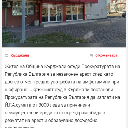
Кърджали
0 Коментара
Жител на Община Кърджали осъди Прокуратурата на
Република България за незаконен арест след като
дрегер отчел грешно употребата на амфетамини при
шофиране. Окръжният съд в Кърджали постанови
Прокуратурата на Република България да изплати на
Й.Г.А.сумата от 3000 лева за причинени
неимуществени вреди като стрес,срам,обида в
резултат на арест и образувано досъдебно
производство.