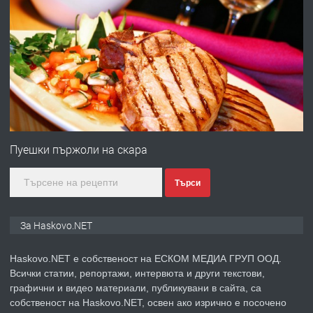
ПРЕДЛАГА
№4120 Магазин/Офис под наем в кв.
Любен Каравелов, Хасково-близо до
градската градина!
преди 3 дни
ПРЕДЛАГА
ПРОСТОРЕН ТРИСТАЕН
АПАРТАМЕНТ В НОВА СГРАДА КВ.
Пуешки пържоли на скара
КУБА
Търси
преди 4 дни
ПРЕДЛАГА
Продавам парцел в гр. Хасково кв.
За Haskovo.NET
Хисаря до ток, вода,канализация,
асфалт 0889 537 426
Haskovo.NET е собственост на ЕСКОМ МЕДИА ГРУП ООД.
Всички статии, репортажи, интервюта и други текстови,
преди 4 дни
графични и видео материали, публикувани в сайта, са
собственост на Haskovo.NET, освен ако изрично е посочено
ПРЕДЛАГА
СГЛОБЯВАНЕ НА МЕБЕЛИ.