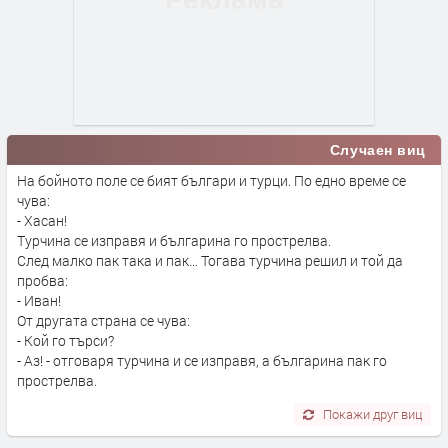
Случаен виц
На бойното поле се бият българи и турци. По едно време се
чува:
- Хасан!
Турчина се изправя и българина го прострелва.
След малко пак така и пак… Тогава турчина решил и той да
пробва:
- Иван!
От другата страна се чува:
- Кой го търси?
- Аз! - отговаря турчина и се изправя, а българина пак го
прострелва.
Покажи друг виц