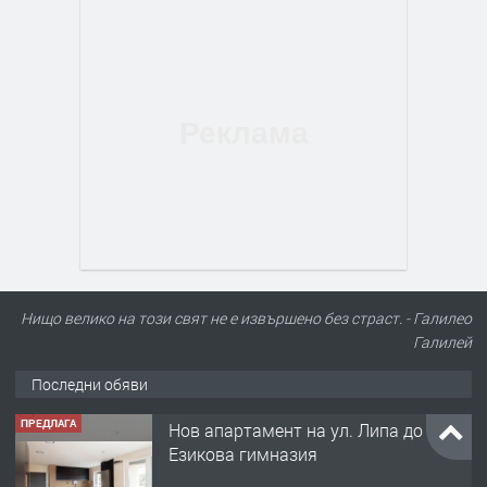
Нищо велико на този свят не е извършено без страст. - Галилео
Галилей
Последни обяви
ПРЕДЛАГА
Нов апартамент на ул. Липа до
Езикова гимназия