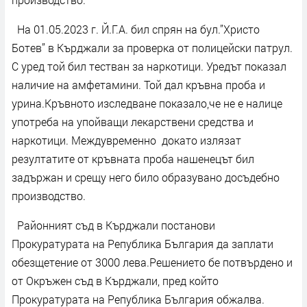
На 01.05.2023 г. Й.Г.А. бил спрян на бул.”Христо
Ботев” в Кърджали за проверка от полицейски патрул.
С уред той бил тестван за наркотици. Уредът показал
наличие на амфетамини. Той дал кръвна проба и
урина.Кръвното изследване показало,че не е налице
употреба на упойващи лекарствени средства и
наркотици. Междувременно докато излязат
резултатите от кръвната проба нашенецът бил
задържан и срещу него било образувано досъдебно
производство.
Районният съд в Кърджали постанови
Прокуратурата на Република България да заплати
обезщетение от 3000 лева.Решението бе потвърдено и
от Окръжен съд в Кърджали, пред който
Прокуратурата на Република България обжалва.