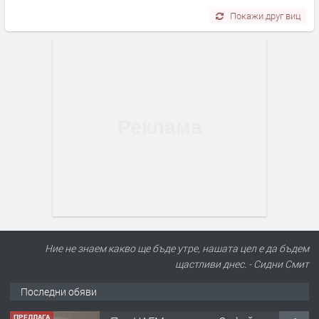
Покажи друг виц
Ние не знаем какво ще бъде утре, нашата цел е да бъдем
щастливи днес. - Сидни Смит
Последни обяви
ПРЕДЛАГА