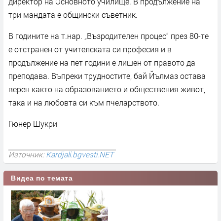
директор на Основното училище. В продължение на
три мандата е общински съветник.
В годините на т.нар. „Възродителен процес“ през 80-те
е отстранен от учителската си професия и в
продължение на пет години е лишен от правото да
преподава. Въпреки трудностите, бай Йълмаз остава
верен както на образованието и обществения живот,
така и на любовта си към пчеларството.
Гюнер Шукри
Източник:
Kardjali.bgvesti.NET
Видеа по темата