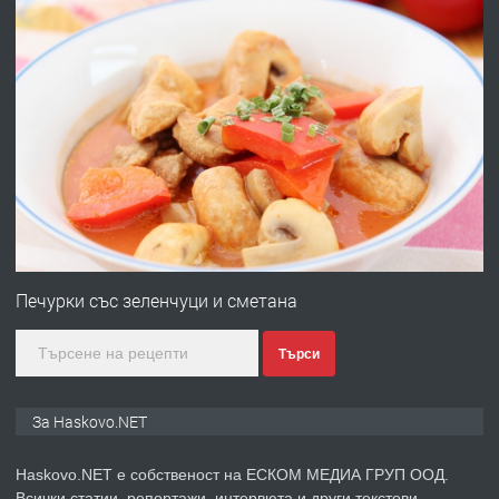
АПАРТАМЕНТ В ЦЕНТЪРА НА ГР.
ХАСКОВО
преди 2 дни
ПРЕДЛАГА
Давам гараж под наем
преди 2 дни
ПРЕДЛАГА
№4120 Магазин/Офис под наем в кв.
Любен Каравелов, Хасково-близо до
Печурки със зеленчуци и сметана
градската градина!
Търси
преди 2 дни
ПРЕДЛАГА
ПРОСТОРЕН ТРИСТАЕН
За Haskovo.NET
АПАРТАМЕНТ В НОВА СГРАДА КВ.
КУБА
Haskovo.NET е собственост на ЕСКОМ МЕДИА ГРУП ООД.
Всички статии, репортажи, интервюта и други текстови,