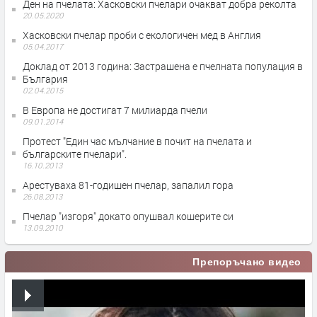
Ден на пчелата: Хасковски пчелари очакват добра реколта
20.05.2020
Хасковски пчелар проби с екологичен мед в Англия
05.04.2017
Доклад от 2013 година: Застрашена е пчелната популация в
България
02.04.2015
В Европа не достигат 7 милиарда пчели
09.01.2014
Протест "Един час мълчание в почит на пчелата и
българските пчелари".
16.10.2013
Арестуваха 81-годишен пчелар, запалил гора
26.08.2013
Пчелар "изгоря" докато опушвал кошерите си
13.09.2010
Препоръчано видео