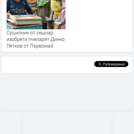
Сушилник от сешоар
изобрети пчеларят Динко
Петков от Първомай