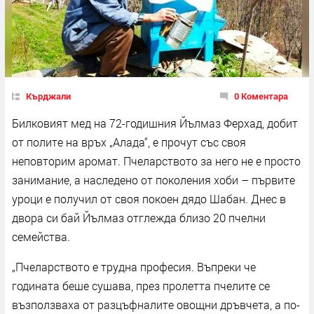
Кърджали
0 Коментара
Билковият мед на 72-годишния Йълмаз Ферхад, добит
от полите на връх „Алада“, е прочут със своя
неповторим аромат. Пчеларството за него не е просто
занимание, а наследено от поколения хоби – първите
уроци е получил от своя покоен дядо Шабан. Днес в
двора си бай Йълмаз отглежда близо 20 пчелни
семейства.
„Пчеларството е трудна професия. Въпреки че
годината беше сушава, през пролетта пчелите се
възползваха от разцъфналите овощни дръвчета, а по-