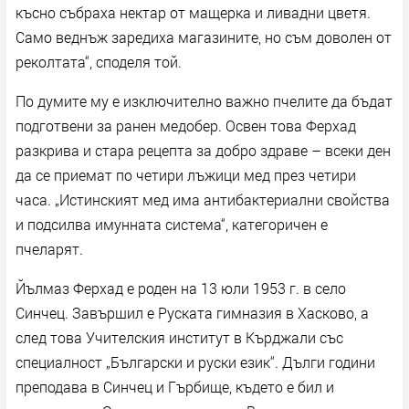
късно събраха нектар от мащерка и ливадни цветя.
Само веднъж заредиха магазините, но съм доволен от
реколтата“, споделя той.
По думите му е изключително важно пчелите да бъдат
подготвени за ранен медобер. Освен това Ферхад
разкрива и стара рецепта за добро здраве – всеки ден
да се приемат по четири лъжици мед през четири
часа. „Истинският мед има антибактериални свойства
и подсилва имунната система“, категоричен е
пчеларят.
Йълмаз Ферхад е роден на 13 юли 1953 г. в село
Синчец. Завършил е Руската гимназия в Хасково, а
след това Учителския институт в Кърджали със
специалност „Български и руски език“. Дълги години
преподава в Синчец и Гърбище, където е бил и