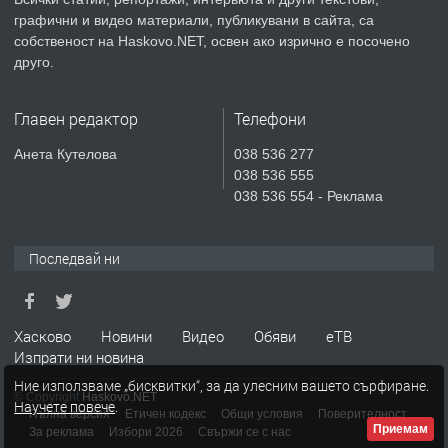
преди 3 дни
графични и видео материали, публикувани в сайта, са
собственост на Haskovo.NET, освен ако изрично е посочено
ПРЕДЛАГА
Продавам парцел в гр. Хасково кв.
друго.
Хисаря до ток, вода,канализация,
асфалт 0889 537 426
Главен редактор
Телефони
преди 3 дни
Анета Кутелова
038 536 277
038 536 555
ПРЕДЛАГА
СГЛОБЯВАНЕ НА МЕБЕЛИ.
038 536 554 - Реклама
Последвай ни
преди 3 дни
ПРЕДЛАГА
№4119 Едностаен обзаведен
Хасково
Новини
Видео
Обяви
еТВ
апартамент под наем в кв.
Изпрати ни новина
Училищни, гр. Хасково.
Ние използваме „бисквитки“, за да улесним вашето сърфиране.
© Copyright
Haskovo.NET
Научете повече
.
преди 3 дни
Пълна версия
Етичен кодекс
Общи условия
Поверителност
Приемам
За реклама
Избори 2026
Свържи се с нас