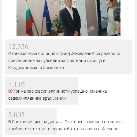
12,356
Икономическа полиция и фонд „Земеделие“ са разкрили
присвояване на субсидии за фиктивни пасища в
Кърджалийско и Хасковско
7,116
Трима хасковски алпинисти успешно изкачиха
седемхилядника връх Ленин
5,005
В Световния ден на динята: Световен шампион по силов
трибой отчете ръст в продажбите на пазара в Хасково