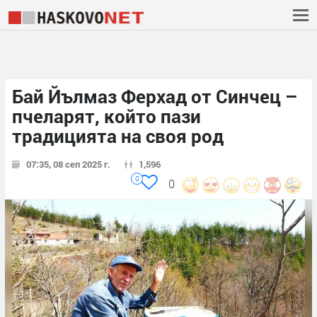
Бай Йълмаз Ферхад от Синчец –
пчеларят, който пази
традицията на своя род
07:35, 08 сеп 2025 г.
1,596
0
0