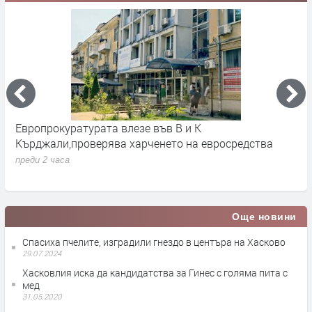
Европрокуратурата влезе във В и К
С
Кърджали,проверява харченето на евросредства
К
преди 2 часа
п
Още новини
Спасиха пчелите, изградили гнездо в центъра на Хасково
29.07.2024
Хасковлия иска да кандидатства за Гинес с голяма пита с
мед
31.05.2020