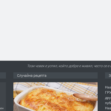
Този човек е успял, който добре е живял, често се 
Случайна рецепта
З
Has
ГРУ
дру
пуб
Has
ден