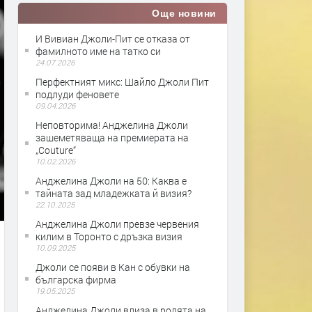
Още новини
И Вивиан Джоли-Пит се отказа от
фамилното име на татко си
24.07.2026
Перфектният микс: Шайло Джоли Пит
подлуди феновете
09.04.2026
Неповторима! Анджелина Джоли
зашеметяваща на премиерата на
„Couture“
10.02.2026
Анджелина Джоли на 50: Каква е
тайната зад младежката й визия?
22.10.2025
Анджелина Джоли превзе червения
килим в Торонто с дръзка визия
10.09.2025
Джоли се появи в Кан с обувки на
българска фирма
19.05.2025
Анджелина Джоли влиза в ролята на