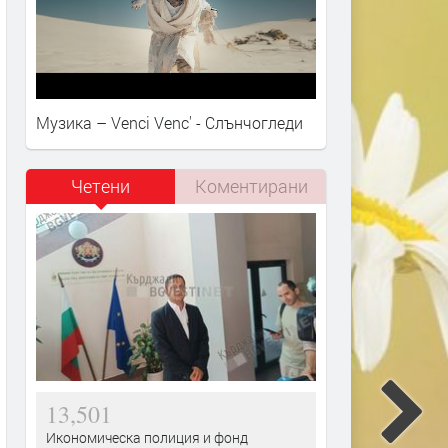
Музика – Venci Venc' - Слънчогледи
Четени
Коментирани
13,501
Икономическа полиция и фонд