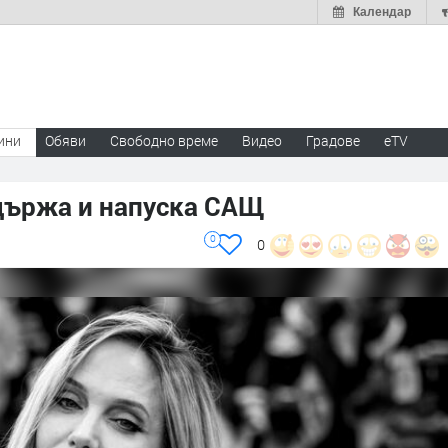
Календар
ини
Обяви
Свободно време
Видео
Градове
eTV
държа и напуска САЩ
0
0