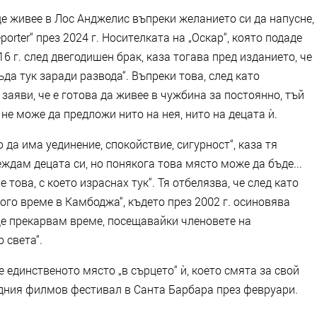
е живее в Лос Анджелис въпреки желанието си да напусне,
orter“ през 2024 г. Носителката на „Оскар“, която подаде
6 г. след двегодишен брак, каза тогава пред изданието, че
ъда тук заради развода“. Въпреки това, след като
заяви, че е готова да живее в чужбина за постоянно, тъй
не може да предложи нито на нея, нито на децата ѝ.
да има уединение, спокойствие, сигурност“, каза тя
еждам децата си, но понякога това място може да бъде...
е това, с което израснах тук“. Тя отбелязва, че след като
го време в Камбоджа“, където през 2002 г. осиновява
Ще прекарвам време, посещавайки членовете на
 света“.
 единственото място „в сърцето“ ѝ, което смята за свой
дния филмов фестивал в Санта Барбара през февруари.