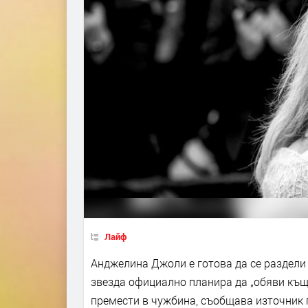
Лайф
Анджелина Джоли е готова да се раздели
звезда официално планира да „обяви къщ
премести в чужбина, съобщава източник п