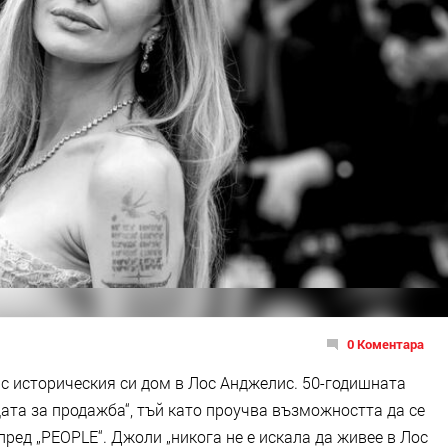
0 Коментара
 с историческия си дом в Лос Анджелис. 50-годишната
ата за продажба“, тъй като проучва възможността да се
ред „PEOPLE“. Джоли „никога не е искала да живее в Лос