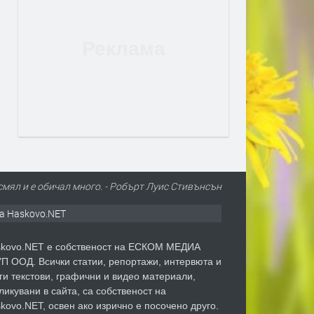
е смял и е обичал много. - Робърт Луис Стивънсън
а Haskovo.NET
kovo.NET е собственост на ЕСКОМ МЕДИА
П ООД. Всички статии, репортажи, интервюта и
ги текстови, графични и видео материали,
ликувани в сайта, са собственост на
kovo.NET, освен ако изрично е посочено друго.