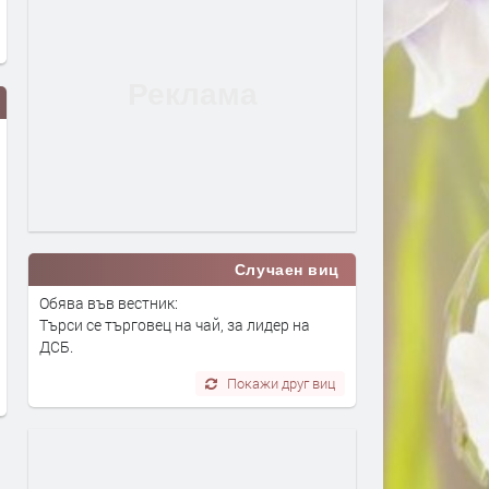
Случаен виц
Зендая е кралица на мрака!
Trend report: верижните к
Обява във вестник:
Вижте абстрактната черна
преди 1 седмица
Търси се търговец на чай, за лидер на
рокля на актрисата
ДСБ.
преди 1 седмица
Покажи друг виц