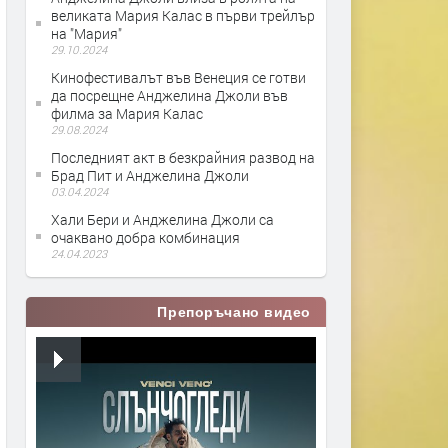
великата Мария Калас в първи трейлър
на "Мария"
29.10.2024
Кинофестивалът във Венеция се готви
да посрещне Анджелина Джоли във
филма за Мария Калас
29.08.2024
Последният акт в безкрайния развод на
Брад Пит и Анджелина Джоли
03.04.2024
Хали Бери и Анджелина Джоли са
очаквано добра комбинация
24.04.2023
Препоръчано видео