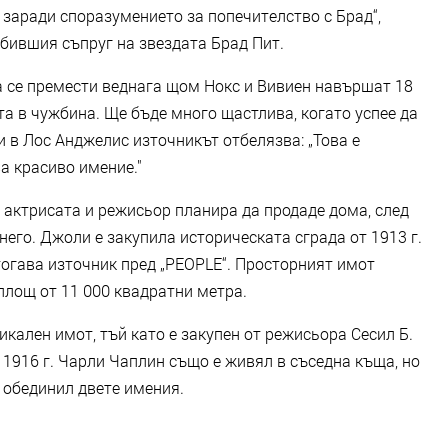
 заради споразумението за попечителство с Брад“,
бившия съпруг на звездата Брад Пит.
а се премести веднага щом Нокс и Вивиен навършат 18
та в чужбина. Ще бъде много щастлива, когато успее да
 в Лос Анджелис източникът отбелязва: „Това е
а красиво имение."
 актрисата и режисьор планира да продаде дома, след
него. Джоли е закупила историческата сграда от 1913 г.
 тогава източник пред „PEOPLE“. Просторният имот
 площ от 11 000 квадратни метра.
икален имот, тъй като е закупен от режисьора Сесил Б.
 1916 г. Чарли Чаплин също е живял в съседна къща, но
и обединил двете имения.