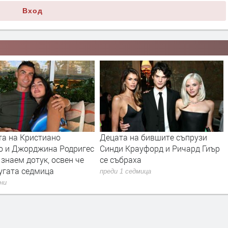
Вход
та на Кристиано
Децата на бившите съпрузи
о и Джорджина Родригес
Синди Крауфорд и Ричард Гиър
 знаем дотук, освен че
се събраха
угата седмица
преди 1 седмица
дни