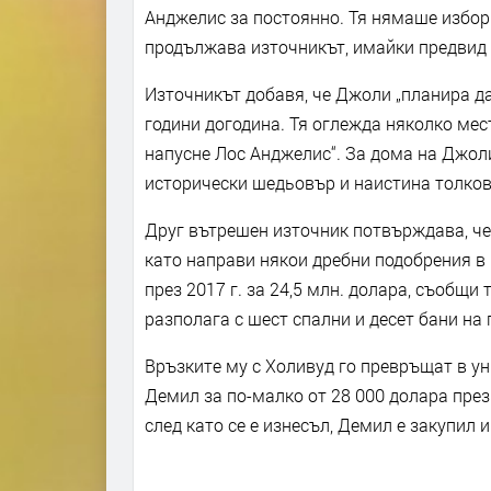
Анджелис за постоянно. Тя нямаше избор
продължава източникът, имайки предвид 
Източникът добавя, че Джоли „планира д
години догодина. Тя оглежда няколко мес
напусне Лос Анджелис“. За дома на Джоли
исторически шедьовър и наистина толков
Друг вътрешен източник потвърждава, че
като направи някои дребни подобрения в 
през 2017 г. за 24,5 млн. долара, съобщи
разполага с шест спални и десет бани на
Връзките му с Холивуд го превръщат в ун
Демил за по-малко от 28 000 долара през
след като се е изнесъл, Демил е закупил 