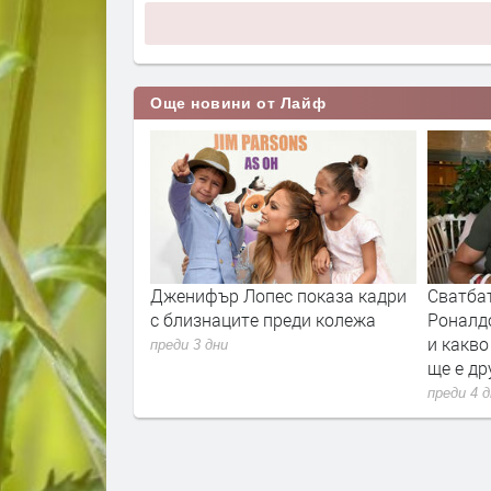
Още новини от Лайф
утиени на показ
Дженифър Лопес показа кадри
Сватба
с близнаците преди колежа
Роналд
и какво
преди 3 дни
ще е др
преди 4 