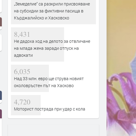
„Земеделие“ са разкрили присвояване
на субсидии за фиктивни пасища в
Кърджалийско и Хасковско
8,431
Не дадоха ход на делото за отвличане
на млада жена заради отпуск на
адвокати
6,035
Над 33 млн. евро ще струва новият
околовръстен път на Хасково
4,720
Моторист пострада при удар с кола