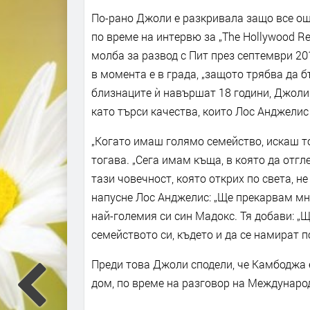
По-рано Джоли е разкривала защо все ощ
по време на интервю за „The Hollywood Rep
молба за развод с Пит през септември 201
в момента е в града, „защото трябва да б
близнаците ѝ навършат 18 години, Джоли 
като търси качества, които Лос Анджелис 
„Когато имаш голямо семейство, искаш то 
тогава. „Сега имам къща, в която да отгл
тази човечност, която открих по света, не 
напусне Лос Анджелис: „Ще прекарвам мно
най-големия си син Мадокс. Тя добави: „
семейството си, където и да се намират по
Преди това Джоли сподели, че Камбоджа е
дом, по време на разговор на Междунаро