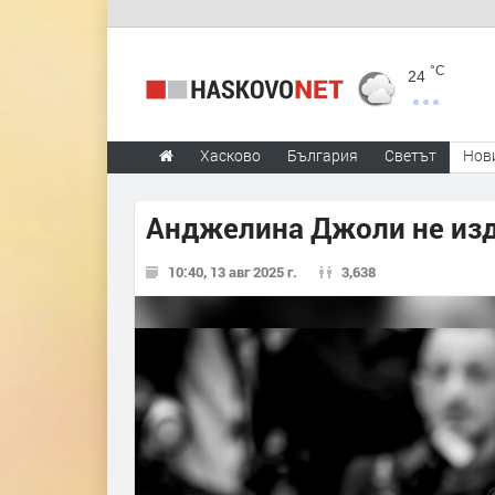
°C
24
Хасково
България
Светът
Нов
Анджелина Джоли не из
10:40, 13 авг 2025 г.
3,638