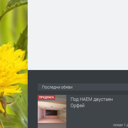
Последни обяви
ПРЕДЛАГА
Под НАЕМ двустаен
Орфей
преди 1 