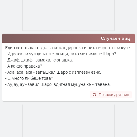
Случаен виц
Един се връща от дълга командировка и пита вярното си куче:
- Идваха ли чужди мъже вкъщи, като ме нямаше Шаро?
- Джаф, джаф - замахал с опашка.
- А какво правеха?
- Аха, аха, аха - запъшкал Шаро с изплезен език.
- Е, много ли беше това?
- Ау, ау, ау - завил Шаро, вдигнал муцуна към тавана.
Покажи друг виц