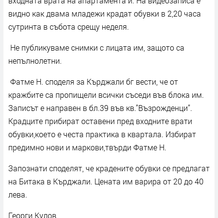
входната врата на апартамента й. На видеозаписа е
видно как двама младежи крадат обувки в 2,20 часа
сутринта в събота срещу неделя.
Не публикуваме снимки с лицата им, защото са
непълнолетни.
Фатме Н. споделя за Кърджали бг вести, че от
кражбите са пропищели всички съседи във блока им.
Записът е направен в бл.39 във кв.”Възрожденци”.
Крадците прибират оставени пред входните врати
обувки,което е честа практика в квартала. Избират
предимно нови и маркови,твърди Фатме Н.
Запознати споделят, че крадените обувки се предлагат
на Битака в Кърджали. Цената им варира от 20 до 40
лева.
Георги Кулов