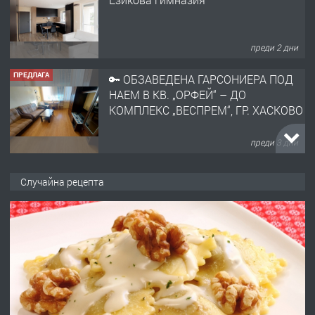
преди 2 дни
ПРЕДЛАГА
🔑 ОБЗАВЕДЕНА ГАРСОНИЕРА ПОД
НАЕМ В КВ. „ОРФЕЙ“ – ДО
КОМПЛЕКС „ВЕСПРЕМ“, ГР. ХАСКОВО
преди 3 дни
ПРЕДЛАГА
НАПЪЛНО ОБЗАВЕДЕН И
Случайна рецепта
ОБОРУДВАН ТРИСТАЕН
АПАРТАМЕНТ В ЦЕНТЪРА НА ГР.
ХАСКОВО
преди 4 дни
ПРЕДЛАГА
Давам гараж под наем