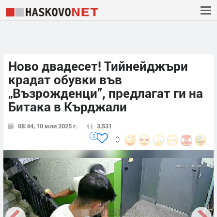
Ново двадесет! Тийнейджъри
крадат обувки във
„Възрожденци”, предлагат ги на
Битака в Кърджали
08:44, 10 юли 2025 г.
3,531
0
0