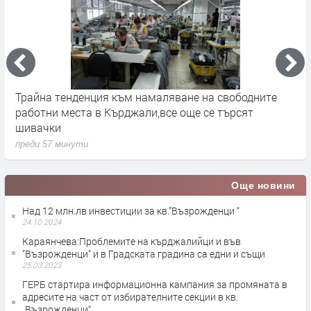
Трайна тенденция към намаляване на свободните
П
работни места в Кърджали,все още се търсят
п
шивачки
преди 57 минути
Още новини
Над 12 млн.лв инвестиции за кв.”Възрожденци “
24.10.2024
Караянчева:Проблемите на кърджалийци и във
"Възрожденци" и в Градската градина са едни и същи
25.03.2023
ГЕРБ стартира информационна кампания за промяната в
адресите на част от избирателните секции в кв.
„Възрожденци“