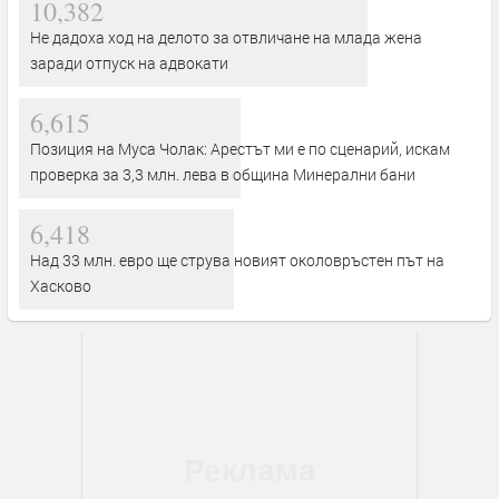
10,382
Не дадоха ход на делото за отвличане на млада жена
заради отпуск на адвокати
6,615
Позиция на Муса Чолак: Арестът ми е по сценарий, искам
проверка за 3,3 млн. лева в община Минерални бани
6,418
Над 33 млн. евро ще струва новият околовръстен път на
Хасково