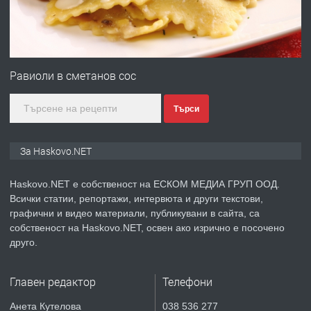
преди 4 дни
ПРЕДЛАГА
№4120 Магазин/Офис под наем в кв.
Любен Каравелов, Хасково-близо до
Равиоли в сметанов сос
градската градина!
Търси
преди 4 дни
ПРЕДЛАГА
ПРОСТОРЕН ТРИСТАЕН
За Haskovo.NET
АПАРТАМЕНТ В НОВА СГРАДА КВ.
КУБА
Haskovo.NET е собственост на ЕСКОМ МЕДИА ГРУП ООД.
Всички статии, репортажи, интервюта и други текстови,
преди 5 дни
графични и видео материали, публикувани в сайта, са
собственост на Haskovo.NET, освен ако изрично е посочено
ПРЕДЛАГА
Продавам парцел в гр. Хасково кв.
друго.
Хисаря до ток, вода,канализация,
асфалт 0889 537 426
Главен редактор
Телефони
преди 5 дни
Анета Кутелова
038 536 277