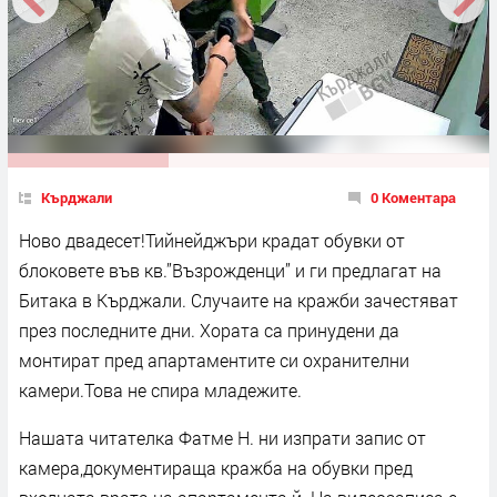
Кърджали
0 Коментара
Ново двадесет!Тийнейджъри крадат обувки от
блоковете във кв.”Възрожденци” и ги предлагат на
Битака в Кърджали. Случаите на кражби зачестяват
през последните дни. Хората са принудени да
монтират пред апартаментите си охранителни
камери.Това не спира младежите.
Нашата читателка Фатме Н. ни изпрати запис от
камера,документираща кражба на обувки пред