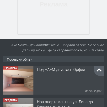
Ако можеш да направиш нещо - направи го сега. Не се знае
дали ще можеш да го направиш по-късно. - Вантала
Последни обяви
ПРЕДЛАГА
Под НАЕМ двустаен Орфей
преди 2 дни
ПРЕДЛАГА
Нов апартамент на ул. Липа до
Езикова гимназия