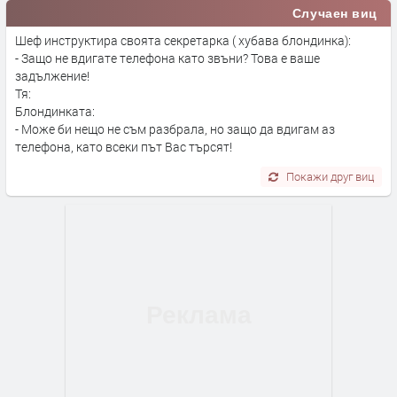
Случаен виц
Шеф инструктира своята секретарка ( хубава блондинка):
- Защо не вдигате телефона като звъни? Това е ваше
задължение!
Тя:
Блондинката:
- Може би нещо не съм разбрала, но защо да вдигам аз
телефона, като всеки път Вас търсят!
Покажи друг виц