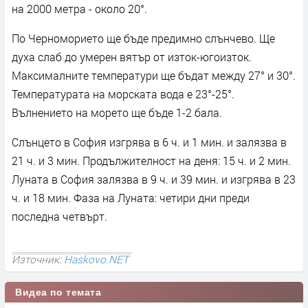
на 2000 метра - около 20°.
По Черноморието ще бъде предимно слънчево. Ще
духа слаб до умерен вятър от изток-югоизток.
Максималните температури ще бъдат между 27° и 30°.
Температурата на морската вода е 23°-25°.
Вълнението на морето ще бъде 1-2 бала.
Слънцето в София изгрява в 6 ч. и 1 мин. и залязва в
21 ч. и 3 мин. Продължителност на деня: 15 ч. и 2 мин.
Луната в София залязва в 9 ч. и 39 мин. и изгрява в 23
ч. и 18 мин. Фаза на Луната: четири дни преди
последна четвърт.
Източник:
Haskovo.NET
Видеа по темата