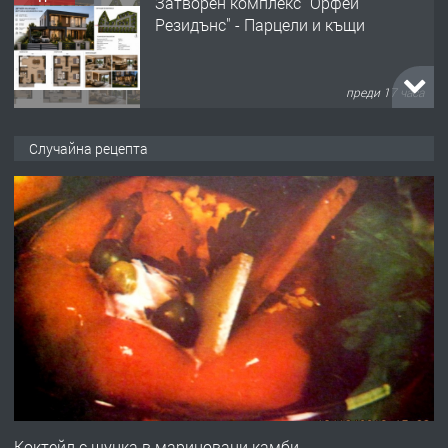
Затворен комплекс "Орфей
Резидънс" - Парцели и къщи
преди 17 часа
ПРЕДЛАГА
Продавам парцел в кв. Младежки
Случайна рецепта
хълм в Хасково без посредници 0889
537 426
преди 17 часа
ПРЕДЛАГА
Давам обзаведено жилище за жена
без брокери 0889 537 426
преди 17 часа
ПРЕДЛАГА
Под НАЕМ двустаен Орфей
Коктейл с шунка в мариновани камби