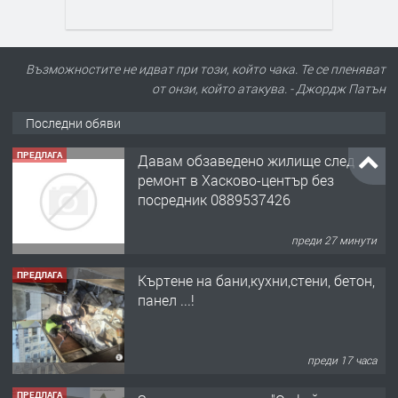
Възможностите не идват при този, който чака. Те се пленяват
от онзи, който атакува. - Джордж Патън
Последни обяви
ПРЕДЛАГА
Давам обзаведено жилище след
ремонт в Хасково-център без
посредник 0889537426
преди 27 минути
ПРЕДЛАГА
Къртене на бани,кухни,стени, бетон,
панел ...!
преди 17 часа
ПРЕДЛАГА