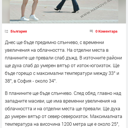
България
0 Коментара
Днес ще бъде предимно слънчево, с временни
увеличения на облачността. На отделни места в
планините ще превали слаб дъжд. В източните райони
ще духа слаб до умерен вятър от изток-югоизток. Ще
бъде горещо с максимални температури между 33° и
38°, в София - около 34°.
В планините ще бъде слънчево. След обяд, главно над
западните масиви, ще има временни увеличения на
облачността и на отделни места ще превали. Ще духа
до умерен вятър от север-североизток. Максималната
температура на височина 1200 метра ще е около 25°,