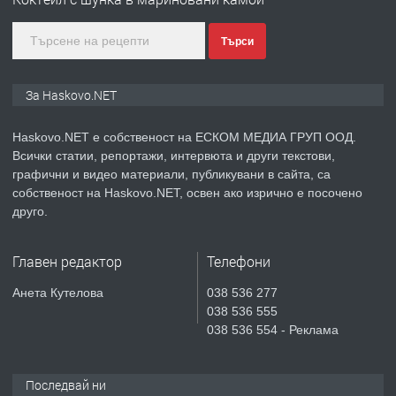
Търси
преди 3 дни
ПРЕДЛАГА
Нов апартамент на ул. Липа до
За Haskovo.NET
Езикова гимназия
Haskovo.NET е собственост на ЕСКОМ МЕДИА ГРУП ООД.
Всички статии, репортажи, интервюта и други текстови,
преди 3 дни
графични и видео материали, публикувани в сайта, са
собственост на Haskovo.NET, освен ако изрично е посочено
ПРЕДЛАГА
🔑 ОБЗАВЕДЕНА ГАРСОНИЕРА ПОД
друго.
НАЕМ В КВ. „ОРФЕЙ“ – ДО
КОМПЛЕКС „ВЕСПРЕМ“, ГР. ХАСКОВО
Главен редактор
Телефони
преди 5 дни
Анета Кутелова
038 536 277
038 536 555
ПРЕДЛАГА
НАПЪЛНО ОБЗАВЕДЕН И
038 536 554 - Реклама
ОБОРУДВАН ТРИСТАЕН
АПАРТАМЕНТ В ЦЕНТЪРА НА ГР.
ХАСКОВО
Последвай ни