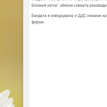
Близкия изток“, обясни схемата ръковод
Бандата е извършвала и ДДС измами кат
фирми.