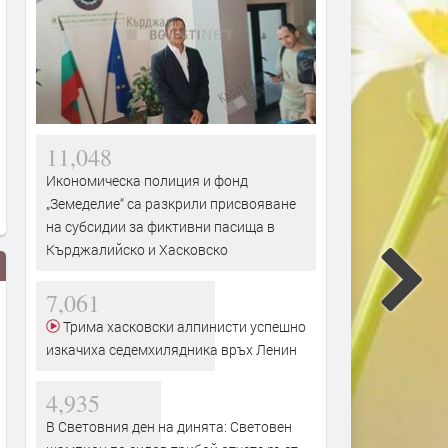
11,048
Икономическа полиция и фонд
„Земеделие“ са разкрили присвояване
на субсидии за фиктивни пасища в
Кърджалийско и Хасковско
7,061
Трима хасковски алпинисти успешно
изкачиха седемхилядника връх Ленин
4,935
В Световния ден на динята: Световен