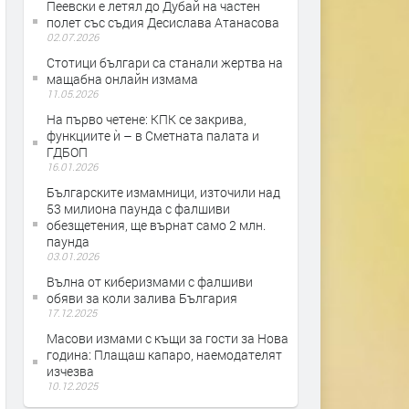
Пеевски е летял до Дубай на частен
полет със съдия Десислава Атанасова
02.07.2026
Стотици българи са станали жертва на
мащабна онлайн измама
11.05.2026
На първо четене: КПК се закрива,
функциите ѝ – в Сметната палата и
ГДБОП
16.01.2026
Българските измамници, източили над
53 милиона паунда с фалшиви
обезщетения, ще върнат само 2 млн.
паунда
03.01.2026
Вълна от киберизмами с фалшиви
обяви за коли залива България
17.12.2025
Масови измами с къщи за гости за Нова
година: Плащаш капаро, наемодателят
изчезва
10.12.2025