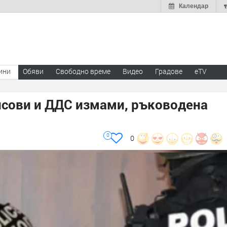
Календар
ини
Обяви
Свободно време
Видео
Градове
eTV
нсови и ДДС измами, ръководена
0
0