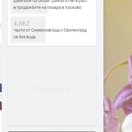
шампион по силов трибой отчете ръст
в продажбите на пазара в Хасково
4,662
Части от Симеоновград и Свиленград
са без вода