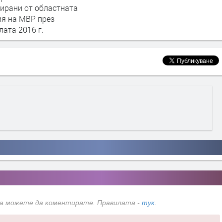
рирани от областната
ия на МВР през
ата 2016 г.
да можете да коментирате. Правилата -
тук
.