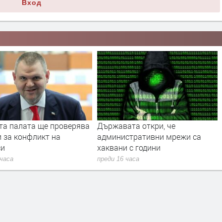
Вход
ата откри, че
Пилотска грешка. Приключи
стративни мрежи са
разследването за „Граф
 с години
Игнатиево“
 часа
преди 16 часа