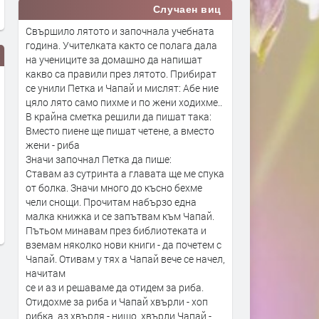
Случаен виц
Свършило лятото и започнала учебната
година. Учителката както се полага дала
на учениците за домашно да напишат
какво са правили през лятото. Прибират
се унили Петка и Чапай и мислят: Абе ние
цяло лято само пихме и по жени ходихме..
В крайна сметка решили да пишат така:
Вместо пиене ще пишат четене, а вместо
жени - риба
Значи започнал Петка да пише:
Ставам аз сутринта а главата ще ме спука
Започва подготовката за
Тонове нелегален зехтин 
от болка. Значи много до късно бехме
Бюджет 2027
производител са хванати
чели снощи. Прочитам набързо една
София
преди 16 часа
малка книжка и се запътвам към Чапай.
Пътьом минавам през библиотеката и
преди 17 часа
вземам няколко нови книги - да почетем с
Чапай. Отивам у тях а Чапай вече се начел,
начитам
се и аз и решаваме да отидем за риба.
Отидохме за риба и Чапай хвърли - хоп
рибка, аз хвърля - нищо, хвърли Чапай -