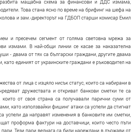
 разбита мащабна схема за финансови и ДДС измама,
одители. Това стана ясно по време на брифинг на шефа на
олова и зам.-директорът на ГДБОП старши комисар Емил
ием и пресечем сегмент от голяма световна мрежа за
ви измами. В най-общи линии се касае за наказателна
уши - двама от тях са български граждани, другите двама
и, като единият от украинските граждани е ръководител на
жества от лица с изцяло нисък статус, които са набирани в
чредяват дружествата и откриват банкови сметки те са
, които от своя страна са получавали парични суми от
ами, като използвайки фишинг атаки са успели да стигнат
са успели да направят изменения в банковите им сметки,
лащат проформа фактури на доставчици, които често пъти
 пари. Тези пари веднага са били нареждани в държави от