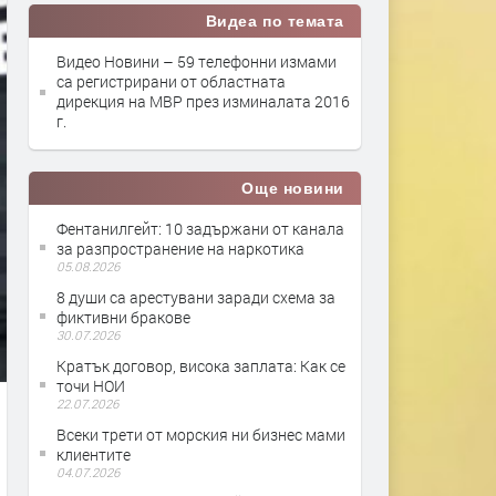
Видеа по темата
Видео Новини – 59 телефонни измами
са регистрирани от областната
дирекция на МВР през изминалата 2016
г.
Още новини
Фентанилгейт: 10 задържани от канала
за разпространение на наркотика
05.08.2026
8 души са арестувани заради схема за
фиктивни бракове
30.07.2026
Кратък договор, висока заплата: Как се
точи НОИ
22.07.2026
Всеки трети от морския ни бизнес мами
клиентите
04.07.2026