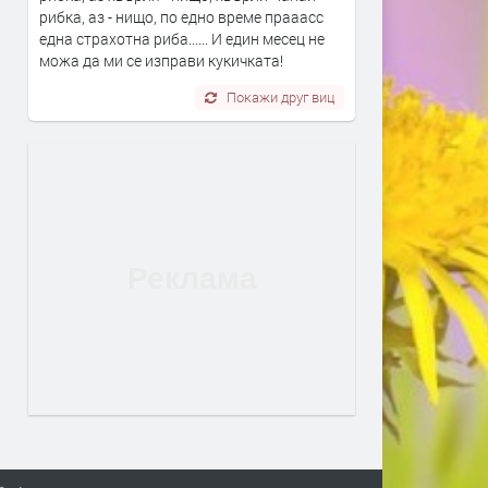
рибка, аз - нищо, по едно време прааасс
една страхотна риба...... И един месец не
можа да ми се изправи кукичката!
Покажи друг виц