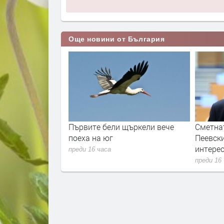
Още новини от България
щъркели вече
Сметната палата ще провeрява
Държав
Пеевски за конфликт на
админи
интереси
хаквани
преди 16 часа
преди 16