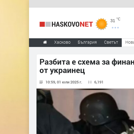
°C
31
Хасково
България
Светът
Нов
Разбита е схема за фина
от украинец
10:59, 01 юли 2025 г.
6,191