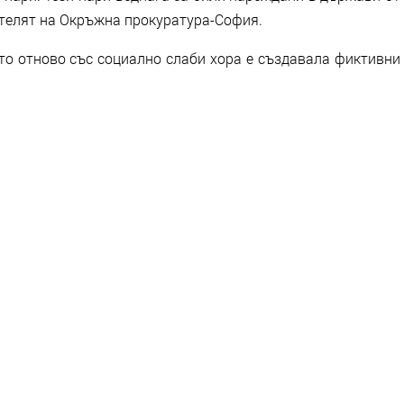
ителят на Окръжна прокуратура-София.
о отново със социално слаби хора е създавала фиктивни