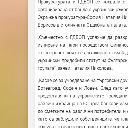
Прокуратурата и ГДБОП се похвали с
организирана от банда с украински ръков
Окръжна прокуратура-София Наталия Ник
Борисов в столичната Съдебната палата.
„Съвместно с ГДБОП успяхме да разкр
изпиране на пари посредством финансо
отговорност, която е ангажирана към 4 д
украински, придобили статут на българск
групата“, заяви Наталия Николова.
„Касае се за учредяване на търговски дру
Ботевград, София и Ловеч. След като у
предоставяни на украинските граждани
различни краища на ЕС чрез банкови изм
до сметките на различни потребители и 
като са заблудили собствениците, че п
общуват с въпросните лица, прехвърляли