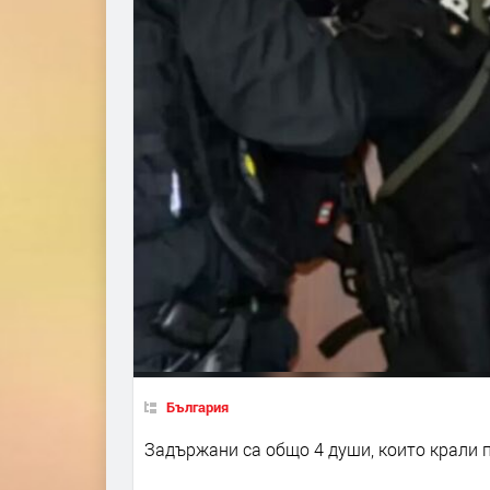
България
Задържани са общо 4 души, които крали 