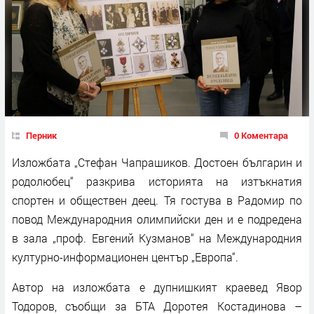
Перник
0 Коментара
Изложбата „Стефан Чапрашиков. Достоен българин и
родолюбец“ разкрива историята на изтъкнатия
спортен и обществен деец. Тя гостува в Радомир по
повод Международния олимпийски ден и е подредена
в зала „проф. Евгений Кузманов“ на Международния
културно-информационен център „Европа“.
Автор на изложбата е дупнишкият краевед Явор
Тодоров, съобщи за БТА Доротея Костадинова –