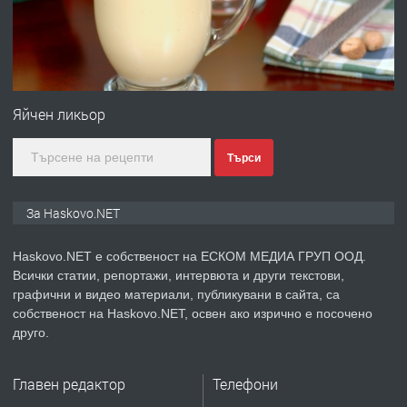
преди 4 дни
ПРЕДЛАГА
№4120 Магазин/Офис под наем в кв.
Любен Каравелов, Хасково-близо до
Яйчен ликьор
градската градина!
Търси
преди 4 дни
ПРЕДЛАГА
ПРОСТОРЕН ТРИСТАЕН
За Haskovo.NET
АПАРТАМЕНТ В НОВА СГРАДА КВ.
КУБА
Haskovo.NET е собственост на ЕСКОМ МЕДИА ГРУП ООД.
Всички статии, репортажи, интервюта и други текстови,
преди 5 дни
графични и видео материали, публикувани в сайта, са
собственост на Haskovo.NET, освен ако изрично е посочено
ПРЕДЛАГА
Продавам парцел в гр. Хасково кв.
друго.
Хисаря до ток, вода,канализация,
асфалт 0889 537 426
Главен редактор
Телефони
преди 5 дни