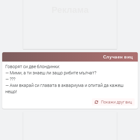
Случаен виц
Говорят си две блондинки:
— Мими, а ти знаеш ли защо рибите мълчат?
— ???
— Ами вкарай си главата в аквариума и опитай да кажеш
нещо!
Покажи друг виц