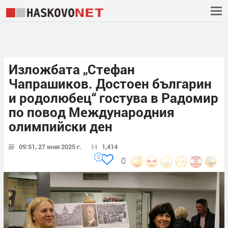
Изложбата „Стефан
Чапрашиков. Достоен българин
и родолюбец“ гостува в Радомир
по повод Международния
олимпийски ден
09:51, 27 юни 2025 г.
1,414
0
0