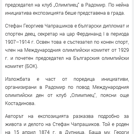
председател на клуб „Олимпиец“ в Радомир. По нейна
инициатива експозицията беше представена в града.
Стефан Георгиев Чапрашиков е български дипломат и
спортен деец, секретар на цар Фердинанд I в периода
1907–1914 г. Освен това е състезател по конен спорт,
член на Международния олимпийски комитет от 1929
г. и почетен председател на Българския олимпийски
комитет (БОК).
Изложбата е част от поредица инициативи,
организирани в Радомир по повод Международния
олимпийски ден от клуб „Олимпиец“, поясни още
Костадинова.
Авторът на експозицията разказва подробно за
живота и делото на Стефан Чапрашиков. Той е роден
на 15 април 1874 г. в Дупница. Баща му, Георги