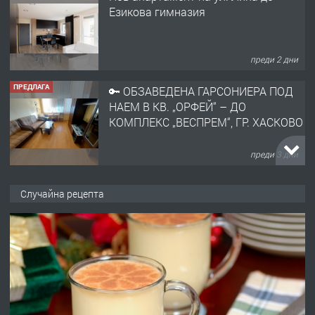
Езикова гимназия
преди 2 дни
ПРЕДЛАГА
🔑 ОБЗАВЕДЕНА ГАРСОНИЕРА ПОД
НАЕМ В КВ. „ОРФЕЙ“ – ДО
КОМПЛЕКС „ВЕСПРЕМ“, ГР. ХАСКОВО
преди 3 дни
ПРЕДЛАГА
НАПЪЛНО ОБЗАВЕДЕН И
Случайна рецепта
ОБОРУДВАН ТРИСТАЕН
АПАРТАМЕНТ В ЦЕНТЪРА НА ГР.
ХАСКОВО
преди 4 дни
ПРЕДЛАГА
Давам гараж под наем