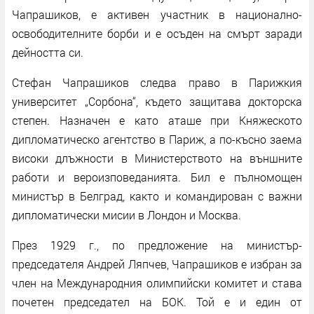
Чапрашиков, е активен участник в национално-
освободителните борби и е осъден на смърт заради
дейността си.
Стефан Чапрашиков следва право в Парижкия
университет „Сорбона“, където защитава докторска
степен. Назначен е като аташе при Княжеското
дипломатическо агентство в Париж, а по-късно заема
високи длъжности в Министерството на външните
работи и вероизповеданията. Бил е пълномощен
министър в Белград, както и командирован с важни
дипломатически мисии в Лондон и Москва.
През 1929 г., по предложение на министър-
председателя Андрей Ляпчев, Чапрашиков е избран за
член на Международния олимпийски комитет и става
почетен председател на БОК. Той е и един от