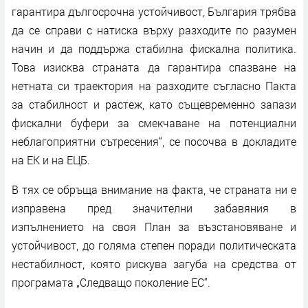
гарантира дългосрочна устойчивост, България трябва
да се справи с натиска върху разходите по разумен
начин и да поддържа стабилна фискална политика.
Това изисква страната да гарантира спазване на
нетната си траектория на разходите съгласно Пакта
за стабилност и растеж, като същевременно запази
фискални буфери за смекчаване на потенциални
неблагоприятни сътресения“, се посочва в докладите
на ЕК и на ЕЦБ.
В тях се обръща внимание на факта, че страната ни е
изправена пред значителни забавяния в
изпълнението на своя План за възстановяване и
устойчивост, до голяма степен поради политическата
нестабилност, която рискува загуба на средства от
програмата „Следващо поколение ЕС“.