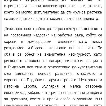
отрицателни реални лихвени проценти по ипотеките,
което би могло допълнително да стимулира растежа
на жилищните кредити и поскъпването на жилищата.
„Тези прогнози трябва да се разглеждат в контекста
на постоянния недостиг на работна ръка, който се
корени в демографски тенденции като ниска
раждаемост и бързо застаряване на населението. Те
обаче са обект на значителна несигурност, като
рисковете са наклонени нагоре, тъй като инфлацията
в България все още е относително по-чувствителна
към външните ценови развития, отколкото в
еврозоната. Подобно на други страни от Централна и
Източна Европа, България е малка отворена
икономика, дълбоко интегрирана в световните вериги
за доставки, което я прави особено уязвима към
международна несигурност и смущения, като