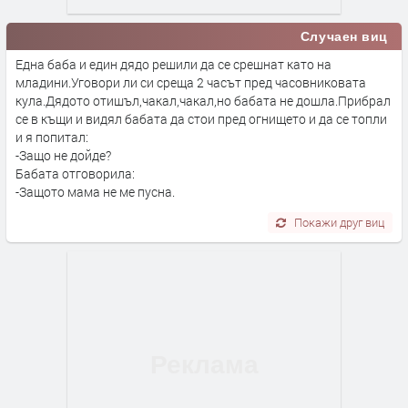
Случаен виц
Една баба и един дядо решили да се срешнат като на
младини.Уговори ли си среща 2 часът пред часовниковата
кула.Дядото отишъл,чакал,чакал,но бабата не дошла.Прибрал
се в къщи и видял бабата да стои пред огнището и да се топли
и я попитал:
-Защо не дойде?
Бабата отговорила:
-Защото мама не ме пусна.
Покажи друг виц