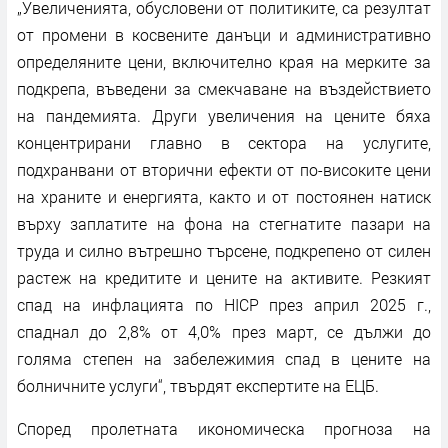
„Увеличенията, обусловени от политиките, са резултат
от промени в косвените данъци и административно
определяните цени, включително края на мерките за
подкрепа, въведени за смекчаване на въздействието
на пандемията. Други увеличения на цените бяха
концентрирани главно в сектора на услугите,
подхранвани от вторични ефекти от по-високите цени
на храните и енергията, както и от постоянен натиск
върху заплатите на фона на стегнатите пазари на
труда и силно вътрешно търсене, подкрепено от силен
растеж на кредитите и цените на активите. Резкият
спад на инфлацията по HICP през април 2025 г.,
спаднал до 2,8% от 4,0% през март, се дължи до
голяма степен на забележимия спад в цените на
болничните услуги“, твърдят експертите на ЕЦБ.
Според пролетната икономическа прогноза на