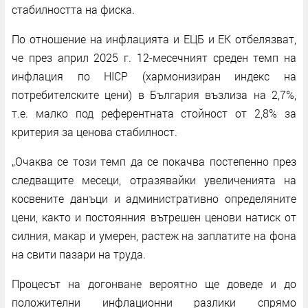
стабилността на фиска.
По отношение на инфлацията и ЕЦБ и ЕК отбелязват,
че през април 2025 г. 12-месечният среден темп на
инфлация по HICP (хармонизиран индекс на
потребителските цени) в България възлиза на 2,7%,
т.е. малко под референтната стойност от 2,8% за
критерия за ценова стабилност.
„Очаква се този темп да се покачва постепенно през
следващите месеци, отразявайки увеличенията на
косвените данъци и административно определяните
цени, както и постоянния вътрешен ценови натиск от
силния, макар и умерен, растеж на заплатите на фона
на свити пазари на труда.
Процесът на догонване вероятно ще доведе и до
положителни инфлационни разлики спрямо