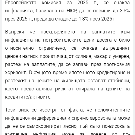
Европейската комисия за 2025 г., се очаква
инфлацията, базирана на HICP, да се повиши до 3,6%
през 2025 г., преди да спадне до 1,8% през 2026 г.
Въпреки че прехвърлянето на заплатите към
инфлацията на потребителските цени досега е било
относително ограничено, се очаква вътрешният
ценови натиск, произтичащ от силния, макар и умерен,
растеж на заплатите, да се запази през прогнозния
хоризонт. В същото време ипотечното кредитиране и
растежът на цените на жилищата остават стабилни,
което представлява риск от спирала на цените на
кредитите/активите.
Този риск се изостря от факта, че положителните
инфлационни диференциали спрямо еврозоната може
да не се самокоригират лесно, тъй като по-високата
вътрешна инфлация може да доведе до по-