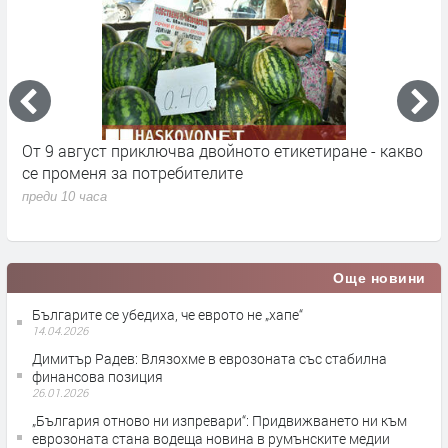
во
Млад пилот напуска ВВС със скандално обръщение
В
към Румен Радев и компания
и
п
преди 10 часа
п
Още новини
Българите се убедиха, че еврото не „хапе“
14.04.2026
Димитър Радев: Влязохме в еврозоната със стабилна
финансова позиция
26.01.2026
„България отново ни изпревари“: Придвижването ни към
еврозоната стана водеща новина в румънските медии