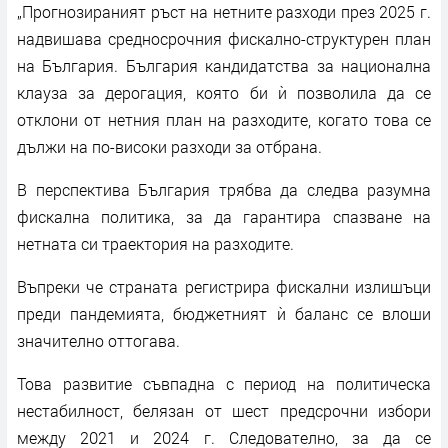
„Прогнозираният ръст на нетните разходи през 2025 г.
надвишава средносрочния фискално-структурен план
на България. България кандидатства за национална
клауза за дерогация, която би ѝ позволила да се
отклони от нетния план на разходите, когато това се
дължи на по-високи разходи за отбрана.
В перспектива България трябва да следва разумна
фискална политика, за да гарантира спазване на
нетната си траектория на разходите.
Въпреки че страната регистрира фискални излишъци
преди пандемията, бюджетният ѝ баланс се влоши
значително оттогава.
Това развитие съвпадна с период на политическа
нестабилност, белязан от шест предсрочни избори
между 2021 и 2024 г. Следователно, за да се