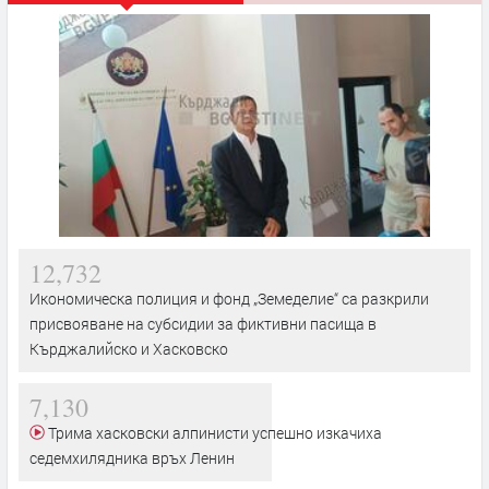
12,732
Икономическа полиция и фонд „Земеделие“ са разкрили
присвояване на субсидии за фиктивни пасища в
Кърджалийско и Хасковско
7,130
Трима хасковски алпинисти успешно изкачиха
седемхилядника връх Ленин