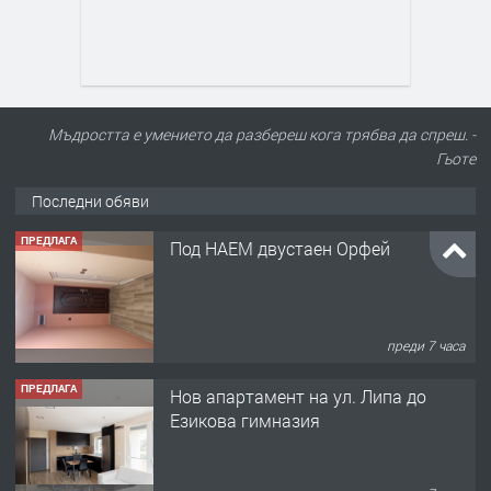
Мъдростта е умението да разбереш кога трябва да спреш. -
Гьоте
Последни обяви
ПРЕДЛАГА
Нов апартамент на ул. Липа до
Езикова гимназия
преди 7 часа
ПРЕДЛАГА
🔑 ОБЗАВЕДЕНА ГАРСОНИЕРА ПОД
НАЕМ В КВ. „ОРФЕЙ“ – ДО
КОМПЛЕКС „ВЕСПРЕМ“, ГР. ХАСКОВО