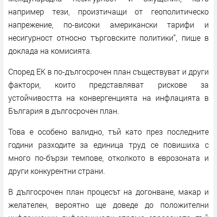
например тези, произтичащи от геополитическо
напрежение, по-високи американски тарифи и
несигурност относно търговските политики“, пише в
доклада на комисията.
Според ЕК в по-дългосрочен план съществуват и други
фактори, които представляват рискове за
устойчивостта на конвергенцията на инфлацията в
България в дългосрочен план.
Това е особено валидно, тъй като през последните
години разходите за единица труд се повишиха с
много по-бързи темпове, отколкото в еврозоната и
други конкурентни страни.
В дългосрочен план процесът на догонване, макар и
желателен, вероятно ще доведе до положителни