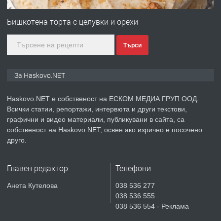
ПРОСТОРЕН ТРИСТАЕН
АПАРТАМЕНТ В НОВА СГРАДА КВ.
Бишкотена торта с целувки и орехи
КУБА
Търси
преди 3 дни
ПРЕДЛАГА
Продавам парцел в гр. Хасково кв.
За Haskovo.NET
Хисаря до ток, вода,канализация,
асфалт 0889 537 426
Haskovo.NET е собственост на ЕСКОМ МЕДИА ГРУП ООД.
Всички статии, репортажи, интервюта и други текстови,
преди 3 дни
графични и видео материали, публикувани в сайта, са
собственост на Haskovo.NET, освен ако изрично е посочено
ПРЕДЛАГА
СГЛОБЯВАНЕ НА МЕБЕЛИ.
друго.
Главен редактор
Телефони
преди 3 дни
Анета Кутелова
038 536 277
038 536 555
ПРЕДЛАГА
№4119 Едностаен обзаведен
038 536 554 - Реклама
апартамент под наем в кв.