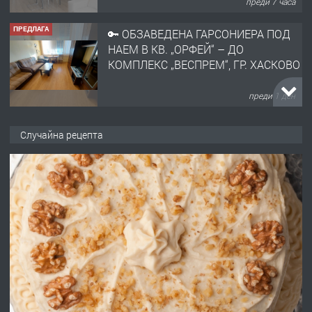
преди 1 ден
ПРЕДЛАГА
НАПЪЛНО ОБЗАВЕДЕН И
ОБОРУДВАН ТРИСТАЕН
АПАРТАМЕНТ В ЦЕНТЪРА НА ГР.
ХАСКОВО
преди 2 дни
ПРЕДЛАГА
Давам гараж под наем
Случайна рецепта
преди 2 дни
ПРЕДЛАГА
№4120 Магазин/Офис под наем в кв.
Любен Каравелов, Хасково-близо до
градската градина!
преди 2 дни
ПРЕДЛАГА