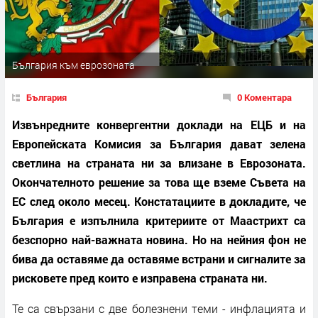
България към еврозоната
България
0 Коментара
Извънредните конвергентни доклади на ЕЦБ и на
Европейската Комисия за България дават зелена
светлина на страната ни за влизане в Еврозоната.
Окончателното решение за това ще вземе Съвета на
ЕС след около месец. Констатациите в докладите, че
България е изпълнила критериите от Маастрихт са
безспорно най-важната новина. Но на нейния фон не
бива да оставяме да оставяме встрани и сигналите за
рисковете пред които е изправена страната ни.
Те са свързани с две болезнени теми - инфлацията и