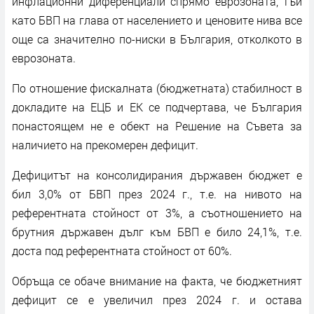
инфлационни диференциали спрямо еврозоната, тъй
като БВП на глава от населението и ценовите нива все
още са значително по-ниски в България, отколкото в
еврозоната.
По отношение фискалната (бюджетната) стабилност в
докладите на ЕЦБ и ЕК се подчертава, че България
понастоящем не е обект на Решение на Съвета за
наличието на прекомерен дефицит.
Дефицитът на консолидирания държавен бюджет е
бил 3,0% от БВП през 2024 г., т.е. на нивото на
референтната стойност от 3%, а съотношението на
брутния държавен дълг към БВП е било 24,1%, т.е.
доста под референтната стойност от 60%.
Обръща се обаче внимание на факта, че бюджетният
дефицит се е увеличил през 2024 г. и остава