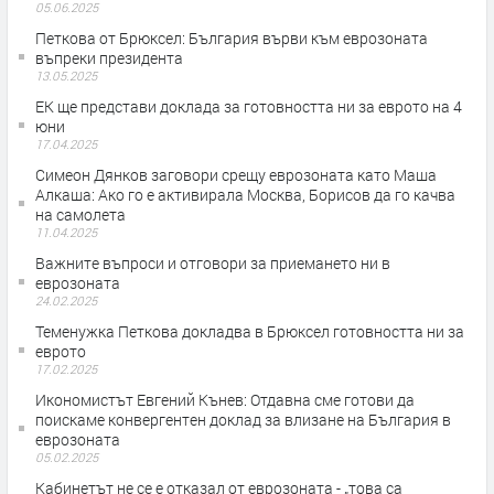
05.06.2025
Петкова от Брюксел: България върви към еврозоната
въпреки президента
13.05.2025
ЕК ще представи доклада за готовността ни за еврото на 4
юни
17.04.2025
Симеон Дянков заговори срещу еврозоната като Маша
Алкаша: Ако го е активирала Москва, Борисов да го качва
на самолета
11.04.2025
Важните въпроси и отговори за приемането ни в
еврозоната
24.02.2025
Теменужка Петкова докладва в Брюксел готовността ни за
еврото
17.02.2025
Икономистът Евгений Кънев: Отдавна сме готови да
поискаме конвергентен доклад за влизане на България в
еврозоната
05.02.2025
Кабинетът не се е отказал от еврозоната - „това са