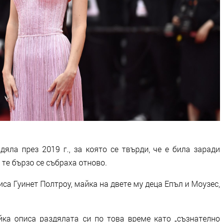
яла през 2019 г., за която се твърди, че е била заради
 те бързо се събраха отново.
иса Гуинет Полтроу, майка на двете му деца Епъл и Моузес,
ка описа раздялата си по това време като „съзнателно