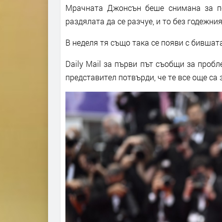
Мрачната Джонсън беше снимана за по
раздялата да се разчуе, и то без годежния
В неделя тя също така се появи с бивша
Daily Mail за първи път съобщи за пробл
представител потвърди, че те все още са 