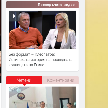
Препоръчано видео
Без формат – Клеопатра:
Истинската история на последната
кралицата на Египет
Четени
Коментирани