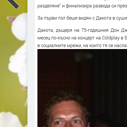
разделяне“ и финализира развода си през
За първи път беше видян с Дакота в суши
Дакота, дъщеря на 75-годишния Дон Дж
месец по-късно на концерт на Coldplay в
в социалните мрежи, на които тя се насл