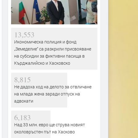
13,553
Икономическа полиция и фонд
„Земеделие“ са разкрили присвояване
на субсидии за фиктивни пасища в
Кърджалийско и Хасковско
8,815
Не дадоха ход на делото за отвличане
на млада жена заради отпуск на
адвокати
6,183
Над 33 млн. евро ще струва новият
околовръстен път на Хасково