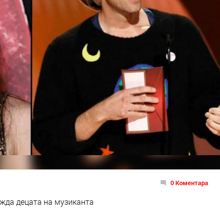
0 Коментара
ижда децата на музиканта