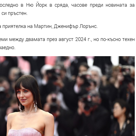
следно в Ню Йорк в сряда, часове преди новината за
 си пръстен.
та приятелка на Мартин, Дженифър Лорънс.
еми между двамата през август 2024 г., но по-късно техен
заедно.