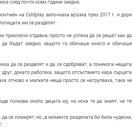
иха след почти осем години заедно.
онтмен на Coldplay започнаха връзка през 2017 г. и дори
 пътищата им се разделят.
 им приключи отдавна, просто не успяха да се решат как да
 да бъдат заедно, защото го обичаше много и обичаше
иха да се разделят и да се сдобряват, а понякога нещата
т друг, докато работеха, защото отсъствието кара сърцата
аха отново и малките неща просто се натрупваха, така че
ъде толкова около децата му, но иска те да знаят, че тя
да се помирят, но „в момента раздялата би била чудесна,
“.