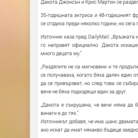
Дакота Джонсън и Крис Мартин се раздел
35-годишната актриса и 48-годишният фр
се сгодиха преди няколко години, но сега
Източник каза пред DailyMail: „Връзката
го направят официално. Дакота искаше
много децата му."
„Раздялите не са мигновени и те продълж
се получаваха, когато бяха далеч един о
да се привързват, но след това се събир
вече не бяха подходящи един за друг.
„Дакота е съкрушена, че вече няма да б
винаги е до тях."
Източникът добавя, че има шанс двамата 
ако искат да имат някакво бъдеще заедно