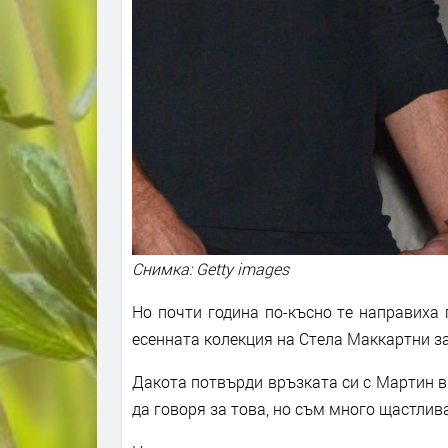
Снимка: Getty images
Но почти година по-късно те направиха
есенната колекция на Стела Маккартни за
Дакота потвърди връзката си с Мартин в и
да говоря за това, но съм много щастлива