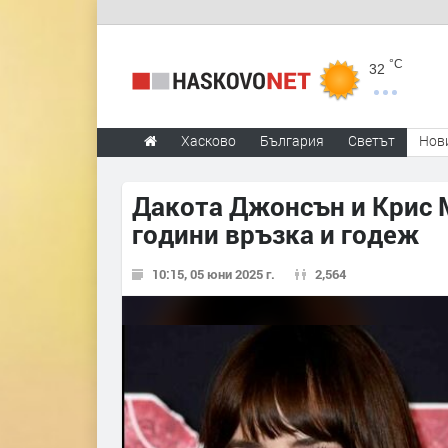
°C
32
Хасково
България
Светът
Нов
Дакота Джонсън и Крис 
години връзка и годеж
10:15, 05 юни 2025 г.
2,564