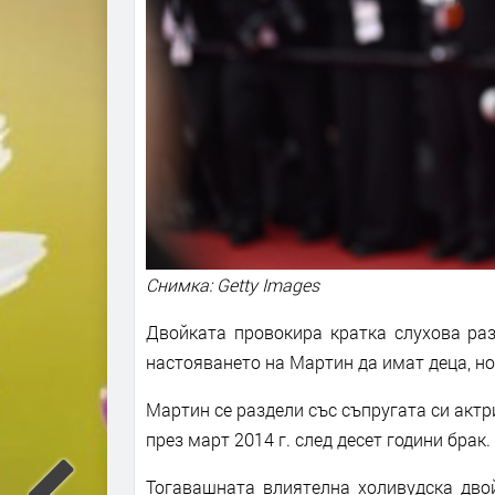
Снимка: Getty Images
Двойката провокира кратка слухова разд
настояването на Мартин да имат деца, но
Мартин се раздели със съпругата си актр
през март 2014 г. след десет години брак.
Тогавашната влиятелна холивудска двой