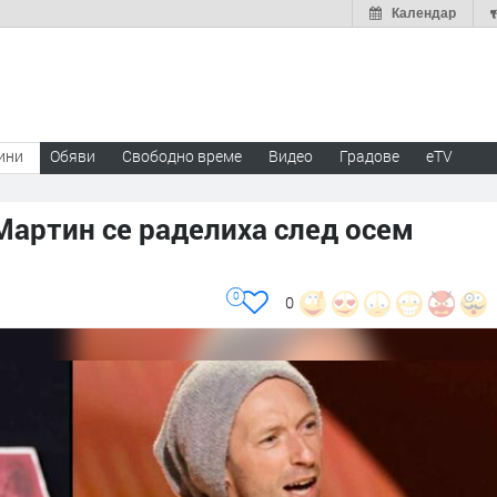
Календар
ини
Обяви
Свободно време
Видео
Градове
eTV
Мартин се раделиха след осем
0
0