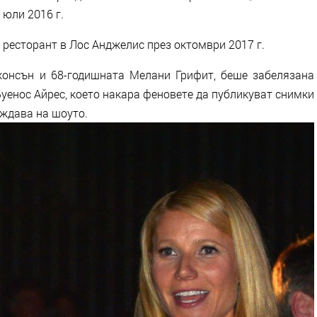
 юли 2016 г.
 ресторант в Лос Анджелис през октомври 2017 г.
онсън и 68-годишната Мелани Грифит, беше забелязана
 Буенос Айрес, което накара феновете да публикуват снимки
аждава на шоуто.