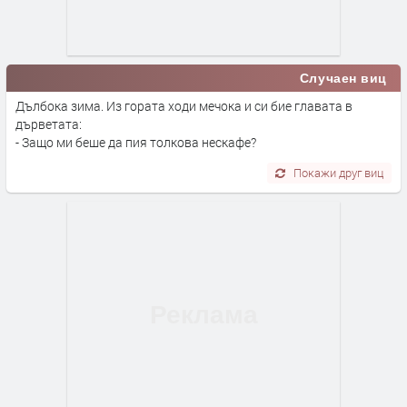
Случаен виц
Дълбока зима. Из гората ходи мечока и си бие главата в
дърветата:
- Защо ми беше да пия толкова нескафе?
Покажи друг виц