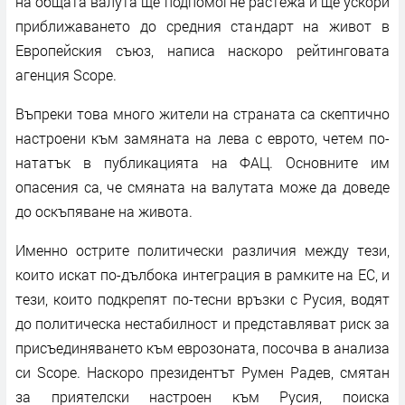
на общата валута ще подпомогне растежа и ще ускори
приближаването до средния стандарт на живот в
Европейския съюз, написа наскоро рейтинговата
агенция Scope.
Въпреки това много жители на страната са скептично
настроени към замяната на лева с еврото, четем по-
нататък в публикацията на ФАЦ. Основните им
опасения са, че смяната на валутата може да доведе
до оскъпяване на живота.
Именно острите политически различия между тези,
които искат по-дълбока интеграция в рамките на ЕС, и
тези, които подкрепят по-тесни връзки с Русия, водят
до политическа нестабилност и представляват риск за
присъединяването към еврозоната, посочва в анализа
си Scope. Наскоро президентът Румен Радев, смятан
за приятелски настроен към Русия, поиска