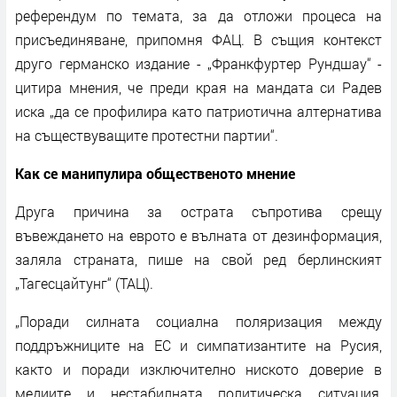
референдум по темата, за да отложи процеса на
присъединяване, припомня ФАЦ. В същия контекст
друго германско издание - „Франкфуртер Рундшау“ -
цитира мнения, че преди края на мандата си Радев
иска „да се профилира като патриотична алтернатива
на съществуващите протестни партии“.
Как се манипулира общественото мнение
Друга причина за острата съпротива срещу
въвеждането на еврото е вълната от дезинформация,
заляла страната, пише на свой ред берлинският
„Тагесцайтунг“ (ТАЦ).
„Поради силната социална поляризация между
поддръжниците на ЕС и симпатизантите на Русия,
както и поради изключително ниското доверие в
медиите и нестабилната политическа ситуация,