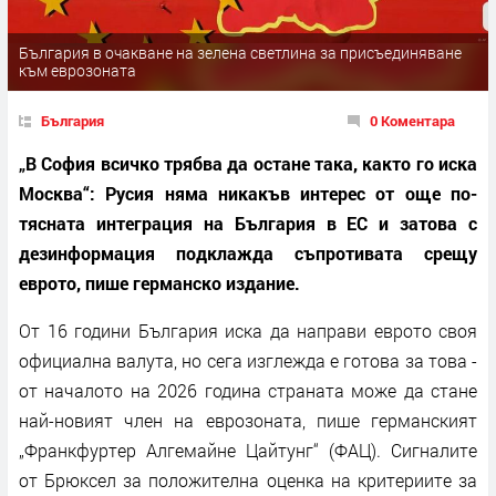
България в очакване на зелена светлина за присъединяване
към еврозоната
България
0 Коментара
„В София всичко трябва да остане така, както го иска
Москва“: Русия няма никакъв интерес от още по-
тясната интеграция на България в ЕС и затова с
дезинформация подклажда съпротивата срещу
еврото, пише германско издание.
От 16 години България иска да направи еврото своя
официална валута, но сега изглежда е готова за това -
от началото на 2026 година страната може да стане
най-новият член на еврозоната, пише германският
„Франкфуртер Алгемайне Цайтунг“ (ФАЦ). Сигналите
от Брюксел за положителна оценка на критериите за