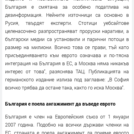
България е смятана за особено податлива на
дезинформация. Нейните източници са основно в
Русия, твърдят експерти. Стотици уебсайтове
целенасочено разпространяват проруски наративи, а
български медии са установили и парични потоци в
размер на милиони. Всичко това се прави, тъй като
присъединяването към еврото означава и по-тясна
интеграция на България в ЕС, а Москва няма никакъв
интерес от това“, разяснява ТАЦ. Публикацията на
германското издание излиза под заглавие: „В София
всичко трябва да остане така, както го иска Москва“.
България е поела ангажимент да въведе еврото
България е член на Европейския съюз от 1 януари
2007 година. Подобно на всички държави членки на
ЕС, страната е поела ангажимент да приеме еврото