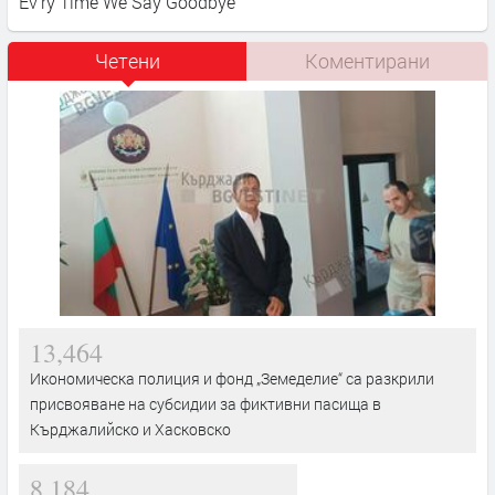
Ev'ry Time We Say Goodbye
Четени
Коментирани
13,464
Икономическа полиция и фонд „Земеделие“ са разкрили
присвояване на субсидии за фиктивни пасища в
Кърджалийско и Хасковско
8,184