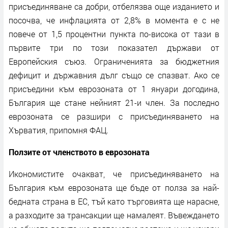
присъединяване са добри, отбелязва още изданието и
посочва, че инфлацията от 2,8% в момента е с не
повече от 1,5 процентни пункта по-висока от тази в
първите три по този показател държави от
Европейския съюз. Ограниченията за бюджетния
дефицит и държавния дълг също се спазват. Ако се
присъедини към еврозоната от 1 януари догодина,
България ще стане нейният 21-и член. За последно
еврозоната се разшири с присъединяването на
Хърватия, припомня ФАЦ.
Ползите от членството в еврозоната
Икономистите очакват, че присъединяването на
България към еврозоната ще бъде от полза за най-
бедната страна в ЕС, тъй като търговията ще нарасне,
а разходите за трансакции ще намалеят. Въвеждането