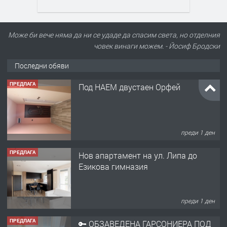
Може би вече няма да ни се удаде да спасим света, но отделния
човек винаги можем. - Йосиф Бродски
Последни обяви
ПРЕДЛАГА
Нов апартамент на ул. Липа до
Езикова гимназия
преди 1 ден
ПРЕДЛАГА
🔑 ОБЗАВЕДЕНА ГАРСОНИЕРА ПОД
НАЕМ В КВ. „ОРФЕЙ“ – ДО
КОМПЛЕКС „ВЕСПРЕМ“, ГР. ХАСКОВО
преди 2 дни
ПРЕДЛАГА
НАПЪЛНО ОБЗАВЕДЕН И