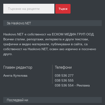
Търси
преди 4 дни
ПРЕДЛАГА
Продавам парцел в гр. Хасково кв.
За Haskovo.NET
Хисаря до ток, вода,канализация,
асфалт 0889 537 426
Haskovo.NET е собственост на ЕСКОМ МЕДИА ГРУП ООД.
Всички статии, репортажи, интервюта и други текстови,
преди 4 дни
графични и видео материали, публикувани в сайта, са
собственост на Haskovo.NET, освен ако изрично е посочено
ПРЕДЛАГА
СГЛОБЯВАНЕ НА МЕБЕЛИ.
друго.
Главен редактор
Телефони
преди 4 дни
Анета Кутелова
038 536 277
038 536 555
ПРЕДЛАГА
№4119 Едностаен обзаведен
038 536 554 - Реклама
апартамент под наем в кв.
Училищни, гр. Хасково.
Последвай ни
преди 4 дни