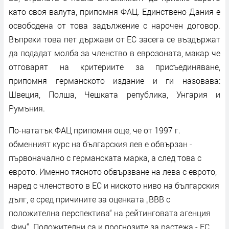
като своя валута, припомня ФАЦ. Единствено Дания е
освободена от това задължение с нарочен договор.
Въпреки това пет държави от ЕС засега се въздържат
да подадат молба за членство в еврозоната, макар че
отговарят на критериите за присъединяване,
припомня германското издание и ги назовава:
Швеция, Полша, Чешката република, Унгария и
Румъния.
По-нататък ФАЦ припомня още, че от 1997 г.
обменният курс на българския лев е обвързан -
първоначално с германската марка, а след това с
еврото. Именно тясното обвързване на лева с еврото,
наред с членството в ЕС и ниското ниво на българския
дълг, е сред причините за оценката „BBB с
положителна перспектива“ на рейтинговата агенция
„Фич“. Положителни са и прогнозите за растежа - ЕС