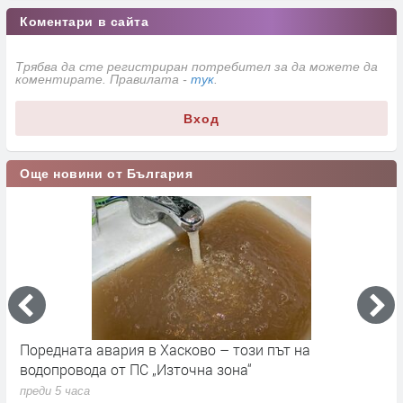
Коментари в сайта
Трябва да сте регистриран потребител за да можете да
коментирате. Правилата -
тук
.
Вход
Още новини от България
До 36 градуса и слънчево време в България днес
О
с
преди 15 часа
п