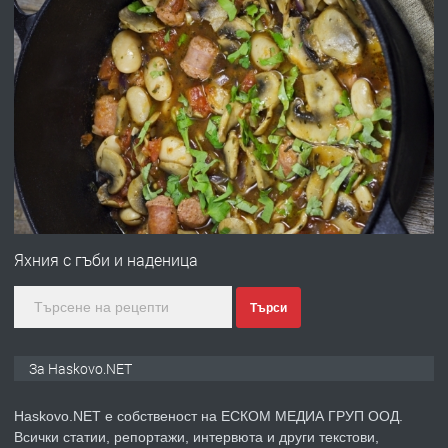
ХАСКОВО
преди 3 дни
ПРЕДЛАГА
Давам гараж под наем
преди 3 дни
ПРЕДЛАГА
№4120 Магазин/Офис под наем в кв.
Любен Каравелов, Хасково-близо до
Яхния с гъби и наденица
градската градина!
Търси
преди 3 дни
ПРЕДЛАГА
ПРОСТОРЕН ТРИСТАЕН
За Haskovo.NET
АПАРТАМЕНТ В НОВА СГРАДА КВ.
КУБА
Haskovo.NET е собственост на ЕСКОМ МЕДИА ГРУП ООД.
Всички статии, репортажи, интервюта и други текстови,
преди 4 дни