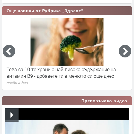
Още новини от Рубрика „Здраве“
Това са 10-те храни с най-високо съдържание на
С
витамин B9 - добавете ги в менюто си още днес
п
преди 4 дни
п
Препоръчано видео