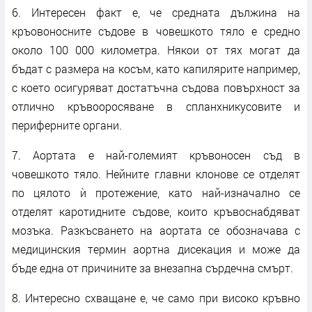
6. Интересен факт е, че средната дължина на
кръовоносните съдове в човешкото тяло е средно
около 100 000 километра. Някои от тях могат да
бъдат с размера на косъм, като капилярите например,
с което осигуряват достатъчна съдова повърхност за
отлично кръвооросяване в спланхникусовите и
периферните органи.
7. Аортата е най-големият кръвоносен съд в
човешкото тяло. Нейните главни клонове се отделят
по цялото ѝ протежение, като най-изначално се
отделят каротидните съдове, които кръвоснабдяват
мозъка. Разкъсването на аортата се обозначава с
медицинския термин аортна дисекация и може да
бъде една от причините за внезапна сърдечна смърт.
8. Интересно схващане е, че само при високо кръвно