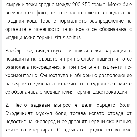
юмрук и тежи средно между 200-250 грама. Може би е
всеизвестен факт, че то е разположено в средата на
гръдния кош. Това е нормалното разпределение на
органите в човешкото тяло, което се обозначава с
медицинския термин situs solitus.
Разбира се, съществуват и някои леки вариации в
позицията на сърцето и при по-слаби пациенти то се
разполага по-срединно, а при по-пълни пациенти по-
хоризонтално. Съществува и абнормно разположение
на сърцето в дясната половина на гръдния кош, което
се обозначава с медицинския термин декстрокардия.
2. Често задаван въпрос е дали сърцето боли.
Сърдечният мускул боли, тогава когато страда от
недостиг на кислород и се дразнят нервни окончания,
които го инервират. Сърдечната гръдна болка има