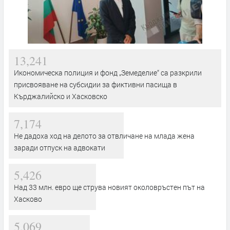
13,241
Икономическа полиция и фонд „Земеделие“ са разкрили
присвояване на субсидии за фиктивни пасища в
Кърджалийско и Хасковско
7,174
Не дадоха ход на делото за отвличане на млада жена
заради отпуск на адвокати
5,426
Над 33 млн. евро ще струва новият околовръстен път на
Хасково
5,069