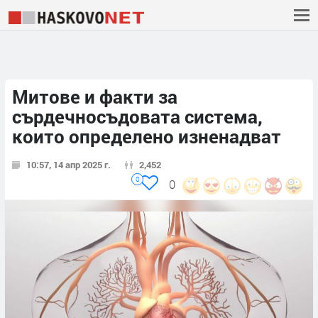
Митове и факти за
сърдечносъдовата система,
които определено изненадват
10:57, 14 апр 2025 г.
2,452
0
0