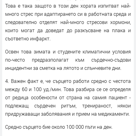
Това е така защото в този ден хората изпитват най-
много стрес при адаптирането си в работната среда и
следователно отделят най-много стресови хормони,
които могат да доведат до разкъсване на плака и
съответно инфаркт.
Освен това зимата и студените климатични условия
по-често предразполагат към сърдечно-съдови
инцидентни за сметка на лятото и слънчевите дни.
4. Важен факт е, че сърцето работи средно с честота
между 60 и 100 уд./мин. Това разбира се се определя
от редица особености от страна на самия пациент -
подлежащ сърдечен ритъм, тренираност, някои
придружаващи заболявания и прием на медикаменти.
Средно сърцето бие около 100 000 пъти на ден.