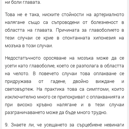
ни боли главата.
Това не е така, ниските стойности на артериалното
налягане също са съпроводени от болезненост в
областта на главата. Причината за главоболието в
тези случаи се крие в спонтанната хипонезия на
мозъка в този случаи.
Недостатъчното оросяване на мозъка може да се
усети като главоболие, което се разполага в областта
на челото. В повечето случаи това оплакване се
придружава от гадене, двойно виждане и
световъртеж. На практика това са симптоми, които
изключително много се припокриват с оплакванията и
при високо кръвно налягане и в тези случаи
разграничаването може да бъде много трудно.
9. Знаете ли, че усещането за сърцебиене невинаги