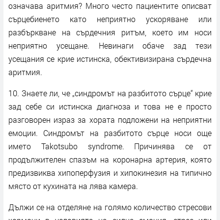
означава аритмия? Много често пациентите описват
сърцебиенето като неприятно ускоряване или
разбъркване на сърдечния ритъм, което им носи
неприятно усещане. Невинаги обаче зад тези
усещания се крие истинска, обективизирана сърдечна
аритмия.
10. Знаете ли, че „синдромът на разбитото сърце“ крие
зад себе си истинска диагноза и това не е просто
разговорен израз за хората подложени на неприятни
емоции. Синдромът на разбитото сърце носи още
името Takotsubo syndrome. Причинява се от
продължителен спазъм на коронарна артерия, която
предизвиква хипоперфузия и хипокинезия на типично
място от кухината на лява камера.
Дължи се на отделяне на голямо количество стресови