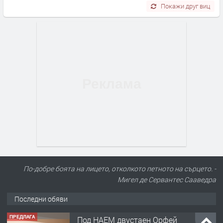
Покажи друг виц
По-добре боята на лицето, отколкото петното на сърцето. -
Мигел де Сервантес Сааведра
Последни обяви
ПРЕДЛАГА
Под НАЕМ двустаен Орфей