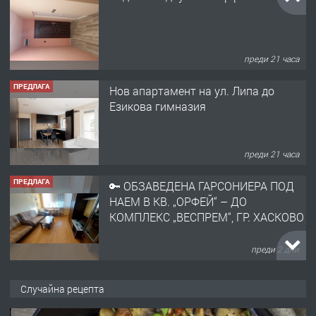
преди 21 часа
ПРЕДЛАГА
Нов апартамент на ул. Липа до
Езикова гимназия
преди 21 часа
ПРЕДЛАГА
🔑 ОБЗАВЕДЕНА ГАРСОНИЕРА ПОД
НАЕМ В КВ. „ОРФЕЙ“ – ДО
КОМПЛЕКС „ВЕСПРЕМ“, ГР. ХАСКОВО
преди 2 дни
ПРЕДЛАГА
НАПЪЛНО ОБЗАВЕДЕН И
Случайна рецепта
ОБОРУДВАН ТРИСТАЕН
АПАРТАМЕНТ В ЦЕНТЪРА НА ГР.