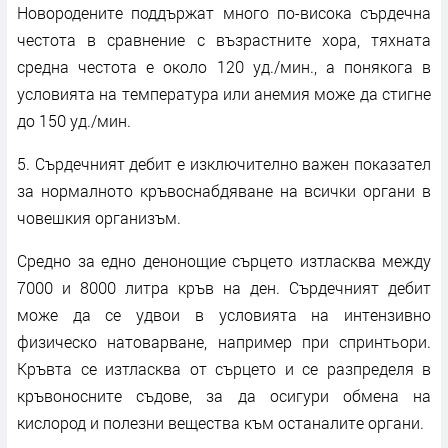
Новородените поддържат много по-висока сърдечна
честота в сравнение с възрастните хора, тяхната
средна честота е около 120 уд./мин., а понякога в
условията на температура или анемия може да стигне
до 150 уд./мин.
5. Сърдечният дебит е изключително важен показател
за нормалното кръвоснабдяване на всички органи в
човешкия организъм.
Средно за едно денонощие сърцето изтласква между
7000 и 8000 литра кръв на ден. Сърдечният дебит
може да се удвои в условията на интензивно
физическо натоварване, например при спринтьори.
Кръвта се изтласква от сърцето и се разпределя в
кръвоносните съдове, за да осигури обмена на
кислород и полезни вещества към останалите органи.