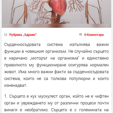
Рубрика „Здраве“
0 Коментара
Сърдечносъдовата система изпълнява важни
функции в човешкия организъм. Не случайно сърцето
е наричано „моторът на организма“ и единствено
правилното му функциониране осигурява нормален
живот. Има много важни факти за сърдечносъдовата
система, които не са толкова популюрни и които
изненадват.
1. Сърцето е кух мускулест орган, който не е чифтен
орган и увреждането му от различни процеси почти
винаги е необратимо. Сърцето е с големината на