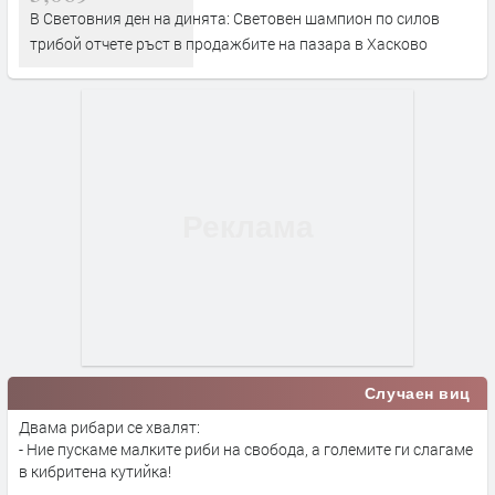
В Световния ден на динята: Световен шампион по силов
трибой отчете ръст в продажбите на пазара в Хасково
Случаен виц
Двама рибари се хвалят:
- Ние пускаме малките риби на свобода, а големите ги слагаме
в кибритена кутийка!