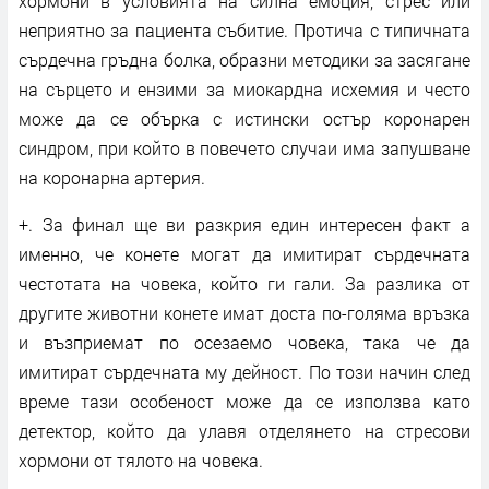
хормони в условията на силна емоция, стрес или
неприятно за пациента събитие. Протича с типичната
сърдечна гръдна болка, образни методики за засягане
на сърцето и ензими за миокардна исхемия и често
може да се обърка с истински остър коронарен
синдром, при който в повечето случаи има запушване
на коронарна артерия.
+. За финал ще ви разкрия един интересен факт а
именно, че конете могат да имитират сърдечната
честотата на човека, който ги гали. За разлика от
другите животни конете имат доста по-голяма връзка
и възприемат по осезаемо човека, така че да
имитират сърдечната му дейност. По този начин след
време тази особеност може да се използва като
детектор, който да улавя отделянето на стресови
хормони от тялото на човека.