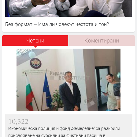
Без формат – Има ли човекът честота и тон?
Четени
Коментирани
10,322
Икономическа полиция и фонд „Земеделие“ са разкрили
присвояване на субсидии за фиктивни пасища в