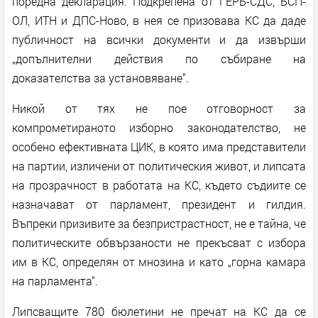
поредна декларация. Подкрепена от ГЕРБ-СДС, БСП-
ОЛ, ИТН и ДПС-Ново, в нея се призовава КС да даде
публичност на всички документи и да извърши
„допълнителни действия по събиране на
доказателства за установяване“.
Никой от тях не пое отговорност за
компрометираното изборно законодателство, не
особено ефективната ЦИК, в която има представители
на партии, изличени от политическия живот, и липсата
на прозрачност в работата на КС, където съдиите се
назначават от парламент, президент и гилдия.
Въпреки призивите за безпристрастност, не е тайна, че
политическите обвързаности не прекъсват с избора
им в КС, определян от мнозина и като „горна камара
на парламента“.
Липсващите 780 бюлетини не пречат на КС да се