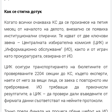
Как се стигна дотук
Когато всички очакваха КС да се произнесе на петия
месец от началото на делото, внезапно се появиха
институционални спирачки. Те идват от две ключови
звена – Централната избирателна комисия (ЦИК) и
„Информационно обслужване“ (ИО), както и от играч
като прокуратурата, сезирана от ИО.
ЦИК осигури транспортирането на бюлетините от
проверяваните 2204 секции до КС, където експерти,
наети от него за вещи лица, се заеха с повторното им
преброяване. ИО трябваше да преизчисли
резултатите, а ЦИК – да провери дали въведените от
фирмата данни съответстват на нейните протоколи.
Точно преди финала на процеса обаче шефът на ИО