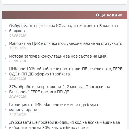
Още новини
Омбудсманът ще сезира КС заради текстове от Закона за
бюджета
01.08.2026
Изборът на ЦИК е стъпка към увековечаване на статуквото
12.06.2026
Йотова започва консултации за нов състав на ЦИК
09.06.2026
ЦИК при 100% обработени протоколи: ПБ печели вота, ГЕРБ-
СДС и ПП-ДБ оформят тройката
20.04.2026
87% обработени протоколи: 1. 2 млн. за „Прогресивна
България“, ГЕРБ настига ПП-ДБ
20.04.2026
Гаранция от ЦИК: Машините не могат да бъдат
манипулирани
17.04.2026
Държавата ще провери входящия код на всяка машина за
изборите, а не на 30%, както е било досега