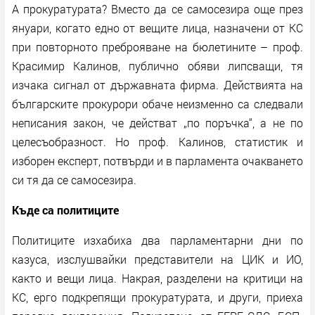
А прокуратурата? Вместо да се самосезира още през
януари, когато едно от вещите лица, назначени от КС
при повторното преброяване на бюлетините – проф.
Красимир Калинов, публично обяви липсващи, тя
изчака сигнал от държавната фирма. Действията на
българските прокурори обаче неизменно са следвали
неписания закон, че действат „по поръчка“, а не по
целесъобразност. Но проф. Калинов, статистик и
изборен експерт, потвърди и в парламента очакването
си тя да се самосезира.
Къде са политиците
Политиците изхабиха два парламентарни дни по
казуса, изслушвайки представители на ЦИК и ИО,
както и вещи лица. Накрая, разделени на критици на
КС, ерго подкрепящи прокуратурата, и други, приеха