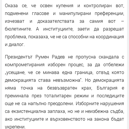
Оказа се, че освен купения и контролиран вот,
подменени гласове и манипулирани преференции,
изчезват и доказателствата за самия вот –
бюлетините. А институциите, заети да разрешат
проблема, показаха, че не са способни на координация
и диалог.
Президентът Румен Радев не пропусна скандала с
компрометирания изборен процес, за да отбележи
„усещане, че се минава една граница, отвъд която
демокрацията става невъзможна“. Но демокрацията
няма точка на безвъзвратен крах, България е
преминала през тоталитарен режим и последиците
още не са напълно преодолени. Изборните нарушения
са екзистенциална заплаха, но не и неизбежна съдба,
ако институциите и върховенството на закона бъдат
укрепени.