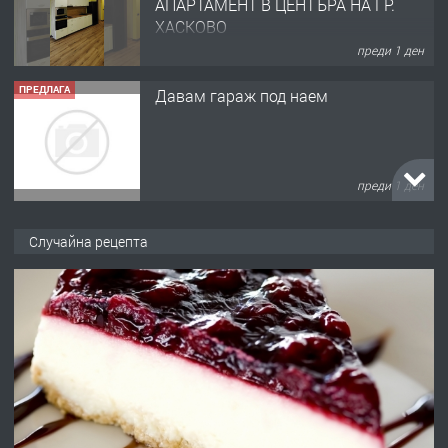
АПАРТАМЕНТ В ЦЕНТЪРА НА ГР.
ХАСКОВО
преди 1 ден
ПРЕДЛАГА
Давам гараж под наем
преди 1 ден
ПРЕДЛАГА
№4120 Магазин/Офис под наем в кв.
Случайна рецепта
Любен Каравелов, Хасково-близо до
градската градина!
преди 1 ден
ПРЕДЛАГА
ПРОСТОРЕН ТРИСТАЕН
АПАРТАМЕНТ В НОВА СГРАДА КВ.
КУБА