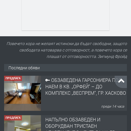
Повечето хора не желаят истински да бъдат свободни, защото
свободата натоварва с отговорност, а повечето хора се
плашат от отговорността. Зигмунд Фройд
Последни обяви
ПРЕДЛАГА
🔑 ОБЗАВЕДЕНА ГАРСОНИЕРА ПОД
НАЕМ В КВ. „ОРФЕЙ“ – ДО
КОМПЛЕКС „ВЕСПРЕМ“, ГР. ХАСКОВО
преди 14 часа
ПРЕДЛАГА
НАПЪЛНО ОБЗАВЕДЕН И
ОБОРУДВАН ТРИСТАЕН