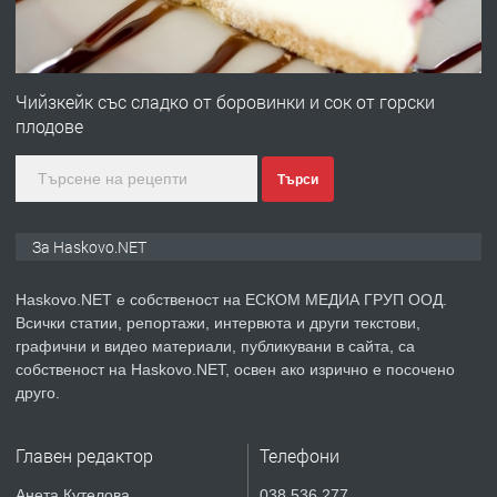
преди 2 дни
ПРЕДЛАГА
Продавам парцел в гр. Хасково кв.
Хисаря до ток, вода,канализация,
Чийзкейк със сладко от боровинки и сок от горски
асфалт 0889 537 426
плодове
преди 2 дни
Търси
ПРЕДЛАГА
СГЛОБЯВАНЕ НА МЕБЕЛИ.
За Haskovo.NET
Haskovo.NET е собственост на ЕСКОМ МЕДИА ГРУП ООД.
преди 2 дни
Всички статии, репортажи, интервюта и други текстови,
графични и видео материали, публикувани в сайта, са
ПРЕДЛАГА
№4119 Едностаен обзаведен
собственост на Haskovo.NET, освен ако изрично е посочено
апартамент под наем в кв.
друго.
Училищни, гр. Хасково.
Главен редактор
Телефони
преди 2 дни
Анета Кутелова
038 536 277