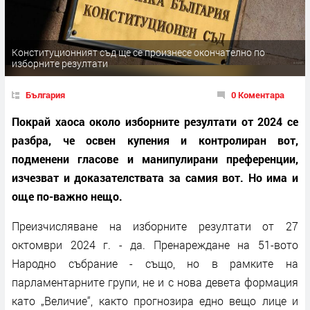
Конституционният съд ще се произнесе окончателно по
изборните резултати
България
0 Коментара
Покрай хаоса около изборните резултати от 2024 се
разбра, че освен купения и контролиран вот,
подменени гласове и манипулирани преференции,
изчезват и доказателствата за самия вот. Но има и
още по-важно нещо.
Преизчисляване на изборните резултати от 27
октомври 2024 г. - да. Пренареждане на 51-вото
Народно събрание - също, но в рамките на
парламентарните групи, не и с нова девета формация
като „Величие“, както прогнозира едно вещо лице и