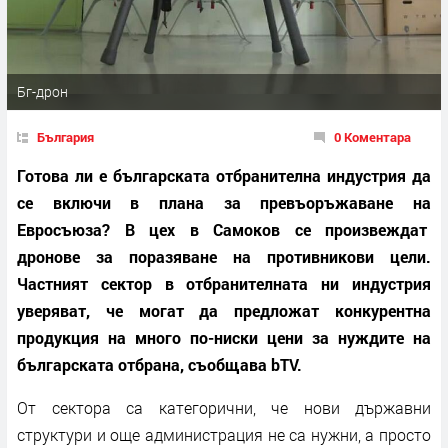
Бг-дрон
България
0 Коментара
Готова ли е българската отбранителна индустрия да
се включи в плана за превъоръжаване на
Евросъюза? В цех в Самоков се произвеждат
дронове за поразяване на противникови цели.
Частният сектор в отбранителната ни индустрия
уверяват, че могат да предложат конкурентна
продукция на много по-ниски цени за нуждите на
българската отбрана, съобщава bTV.
От сектора са категорични, че нови държавни
структури и още администрация не са нужни, а просто