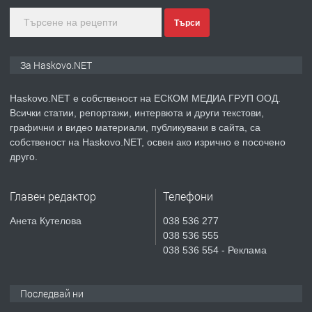
Търси
преди 2 дни
ПРЕДЛАГА
ПРОСТОРЕН ТРИСТАЕН
За Haskovo.NET
АПАРТАМЕНТ В НОВА СГРАДА КВ.
КУБА
Haskovo.NET е собственост на ЕСКОМ МЕДИА ГРУП ООД.
Всички статии, репортажи, интервюта и други текстови,
преди 3 дни
графични и видео материали, публикувани в сайта, са
собственост на Haskovo.NET, освен ако изрично е посочено
ПРЕДЛАГА
Продавам парцел в гр. Хасково кв.
друго.
Хисаря до ток, вода,канализация,
асфалт 0889 537 426
Главен редактор
Телефони
преди 3 дни
Анета Кутелова
038 536 277
038 536 555
ПРЕДЛАГА
СГЛОБЯВАНЕ НА МЕБЕЛИ.
038 536 554 - Реклама
Последвай ни
преди 3 дни