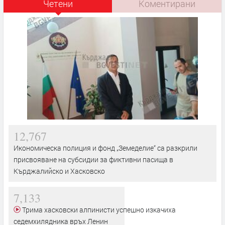
Четени
Коментирани
12,767
Икономическа полиция и фонд „Земеделие“ са разкрили
присвояване на субсидии за фиктивни пасища в
Кърджалийско и Хасковско
7,133
Трима хасковски алпинисти успешно изкачиха
седемхилядника връх Ленин