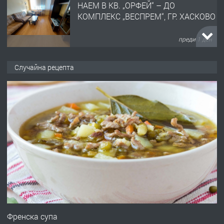
НАЕМ В КВ. „ОРФЕЙ“ – ДО
КОМПЛЕКС „ВЕСПРЕМ“, ГР. ХАСКОВО
преди 1 ден
ПРЕДЛАГА
НАПЪЛНО ОБЗАВЕДЕН И
Случайна рецепта
ОБОРУДВАН ТРИСТАЕН
АПАРТАМЕНТ В ЦЕНТЪРА НА ГР.
ХАСКОВО
преди 2 дни
ПРЕДЛАГА
Давам гараж под наем
преди 2 дни
ПРЕДЛАГА
№4120 Магазин/Офис под наем в кв.
Любен Каравелов, Хасково-близо до
Френска супа
градската градина!