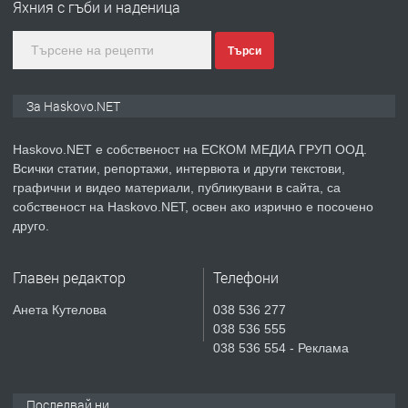
Яхния с гъби и наденица
градската градина!
Търси
преди 3 дни
ПРЕДЛАГА
ПРОСТОРЕН ТРИСТАЕН
За Haskovo.NET
АПАРТАМЕНТ В НОВА СГРАДА КВ.
КУБА
Haskovo.NET е собственост на ЕСКОМ МЕДИА ГРУП ООД.
Всички статии, репортажи, интервюта и други текстови,
преди 4 дни
графични и видео материали, публикувани в сайта, са
собственост на Haskovo.NET, освен ако изрично е посочено
ПРЕДЛАГА
Продавам парцел в гр. Хасково кв.
друго.
Хисаря до ток, вода,канализация,
асфалт 0889 537 426
Главен редактор
Телефони
преди 4 дни
Анета Кутелова
038 536 277
038 536 555
ПРЕДЛАГА
СГЛОБЯВАНЕ НА МЕБЕЛИ.
038 536 554 - Реклама
Последвай ни