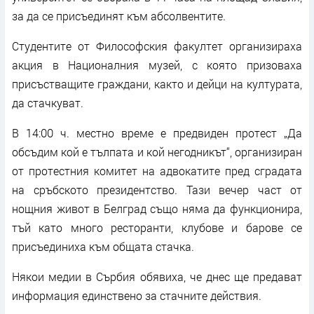
за да се присъединят към абсолвентите.
Студентите от Философския факултет организираха
акция в Националния музей, с която призоваха
присъстващите граждани, както и дейци на културата,
да стачкуват.
В 14:00 ч. местно време е предвиден протест „Да
обсъдим кой е тълпата и кой негодникът“, организиран
от протестния комитет на адвокатите пред сградата
на сръбското президентство. Тази вечер част от
нощния живот в Белград също няма да функционира,
тъй като много ресторанти, клубове и барове се
присъединиха към общата стачка.
Някои медии в Сърбия обявиха, че днес ще предават
информация единствено за стачните действия.