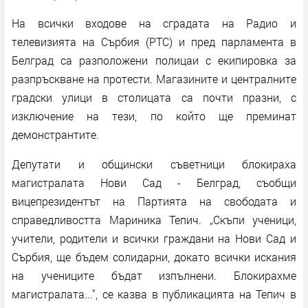
На всички входове на сградата на Радио и
телевизията на Сърбия (РТС) и пред парламента в
Белград са разположени полицаи с екипировка за
разпръскване на протести. Магазините и централните
градски улици в столицата са почти празни, с
изключение на тези, по който ще преминат
демонстрантите.
Депутати и общински съветници блокираха
магистралата Нови Сад - Белград, съобщи
вицепрезидентът на Партията на свободата и
справедливостта Мариника Тепич. „Скъпи ученици,
учители, родители и всички граждани на Нови Сад и
Сърбия, ще бъдем солидарни, докато всички искания
на учениците бъдат изпълнени. Блокирахме
магистралата...", се казва в публикацията на Тепич в