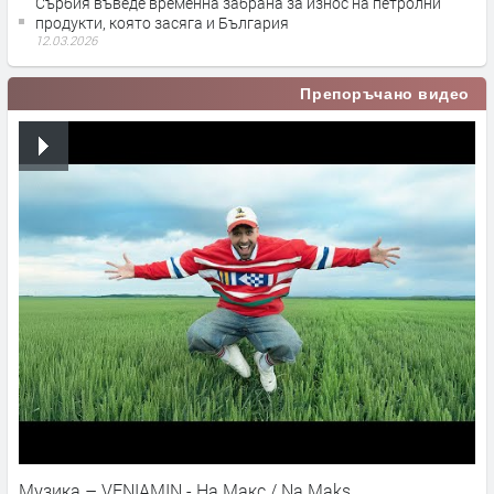
Сърбия въведе временна забрана за износ на петролни
продукти, която засяга и България
12.03.2026
Препоръчано видео
Музика – VENIAMIN - На Макс / Na Maks