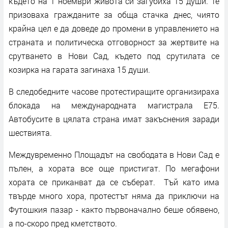
където на 1 ноември живота си загубиха 15 души. Те
призоваха гражданите за обща стачка днес, чиято
крайна цел е да доведе до промени в управлението на
страната и политическа отговорност за жертвите на
срутването в Нови Сад, където под срутилата се
козирка на гарата загинаха 15 души.
В следобедните часове протестиращите организираха
блокада на международната магистрала E75.
Автобусите в цялата страна имат закъснения заради
шествията.
Междувременно Площадът на свободата в Нови Сад е
пълен, а хората все още пристигат. По мегафони
хората се приканват да се съберат. Тъй като има
твърде много хора, протестът няма да приключи на
Футошкия пазар - както първоначално беше обявено,
а по-скоро пред кметството.