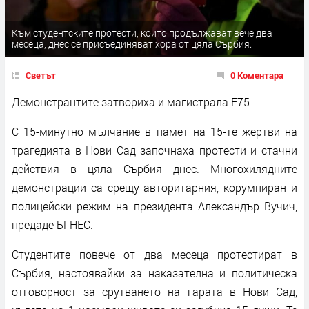
Към студентските протести, които продължават вече два
месеца, днес се присъединяват хора от цяла Сърбия.
Светът
0 Коментара
Демонстрантите затвориха и магистрала Е75
С 15-минутно мълчание в памет на 15-те жертви на
трагедията в Нови Сад започнаха протести и стачни
действия в цяла Сърбия днес. Многохилядните
демонстрации са срещу авторитарния, корумпиран и
полицейски режим на президента Александър Вучич,
предаде БГНЕС.
Студентите повече от два месеца протестират в
Сърбия, настоявайки за наказателна и политическа
отговорност за срутването на гарата в Нови Сад,