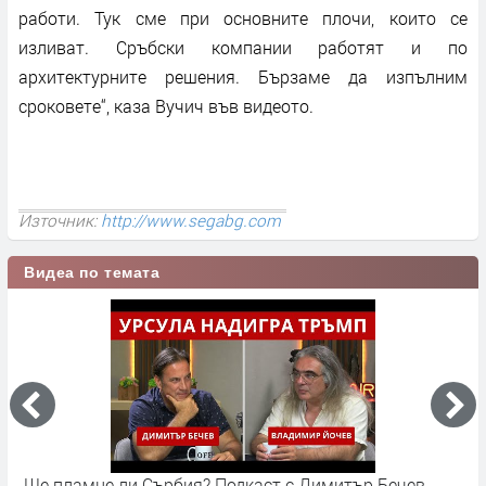
работи. Тук сме при основните плочи, които се
изливат. Сръбски компании работят и по
архитектурните решения. Бързаме да изпълним
сроковете“, каза Вучич във видеото.
Източник:
http://www.segabg.com
Видеа по темата
Ще пламне ли Сърбия? Подкаст с Димитър Бечев,
С