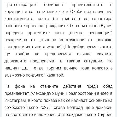
Протестиращите обвиняват правителството в
корупция и са на мнение, че в Сърбия се нарушава
конституцията, която би трябвало да гарантира
основните права на гражданите. От своя страна Вучич
определи протестите като „цветна революция“,
подкрепяна от „външни инструктори от няколко
западни и източни държави“. „Ще дойде време, когато
ще трябва да предприемем стъпки, каквито
държавите предприемат в такива ситуации. Но
нашият дълг е да търпим всичко това колкото е
възможно по-дълго“, каза той.
На фона на стачните действия преди обяд
президентът Александър Вучич разпространи видео в
Инстаграм, в което показа как се наливат основите на
сръбското Експо 2027. Тогава Белград ще е домакин
на световното изложение: „Изграждаме Експо, Сърбия