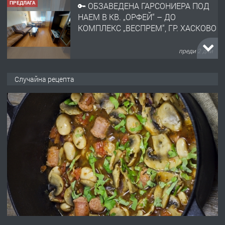
ПРЕДЛАГА
🔑 ОБЗАВЕДЕНА ГАРСОНИЕРА ПОД
НАЕМ В КВ. „ОРФЕЙ“ – ДО
КОМПЛЕКС „ВЕСПРЕМ“, ГР. ХАСКОВО
преди 2 дни
ПРЕДЛАГА
НАПЪЛНО ОБЗАВЕДЕН И
Случайна рецепта
ОБОРУДВАН ТРИСТАЕН
АПАРТАМЕНТ В ЦЕНТЪРА НА ГР.
ХАСКОВО
преди 3 дни
ПРЕДЛАГА
Давам гараж под наем
преди 3 дни
ПРЕДЛАГА
№4120 Магазин/Офис под наем в кв.
Любен Каравелов, Хасково-близо до