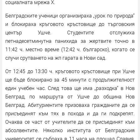
социалната мрежа X.
Белградските ученици организираха „урок по природа“
и блокираха кръговото кръстовище до търговския
център Ушче. Студентите отслужиха
петнадесетминутна панихида за жертвите точно в
11:42 ч. местно време (12:42 ч. българско), когато се
случи срутването на жп гарата в Нови сад.
От 12:45 до 13:30 ч. кръговото кръстовище при Ушче
ще бъде блокирано за 45 минути с продължителност
един учебен час. След това ще има „разходка“ в Нов
Белград, по маршрута от Ушче до община Нов
Белград. Абитуриентите призоваха гражданите да се
присъединят към тях в похода и да ги подкрепят.
Очаква се част от учителите да се присъединят към
абсолвентите. Няколко института от Белградския
университет се събраха в 11 часа на площад Славия,