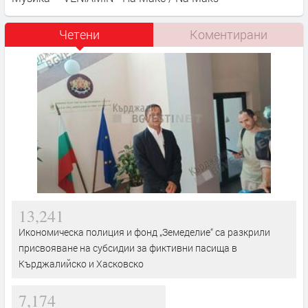
Четени
Коментирани
13,241
Икономическа полиция и фонд „Земеделие“ са разкрили
присвояване на субсидии за фиктивни пасища в
Кърджалийско и Хасковско
7,174