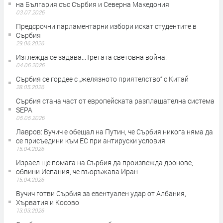
на България със Сърбия и Северна Македония
03.07.2026
Предсрочни парламентарни избори искат студентите в
Сърбия
29.06.2026
Изглежда се задава...Третата световна война!
04.06.2026
Сърбия се гордее с „желязното приятелство“ с Китай
28.05.2026
Сърбия стана част от европейската разплащателна система
SEPA
05.05.2026
Лавров: Вучич е обещал на Путин, че Сърбия никога няма да
се присъедини към ЕС при антируски условия
15.04.2026
Израел ще помага на Сърбия да произвежда дронове,
обвини Испания, че въоръжава Иран
15.04.2026
Вучич готви Сърбия за евентуален удар от Албания,
Хърватия и Косово
13.03.2026