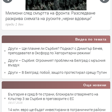
Милиони след смъртта на фронта: Разследване
Г
разкрива схемата на руските „черни вдовици“
в
преди 1 ден
п
Видеа по темата
Други – Ще пламне ли Сърбия? Подкаст с Димитър Бечев,
преподавател в Оксфорд по 'Авторитарни режими'
Други – Сърбия: Огромният проблем на Белград с мръсния
въздух
Други – В Белград: побой, защото протестирал срещу Путин
Още новини
България е сред 8-те страни, блокирали отварянето на
Клъстер 3 за Сърбия в преговорите с ЕС
08.07.2026
14 млн. евро ще бъдат инвестирани в пограничните райони