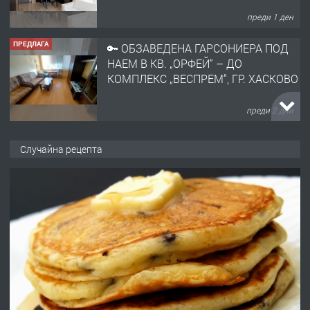
преди 2 дни
ПРЕДЛАГА
НАПЪЛНО ОБЗАВЕДЕН И
ОБОРУДВАН ТРИСТАЕН
АПАРТАМЕНТ В ЦЕНТЪРА НА ГР.
ХАСКОВО
преди 3 дни
ПРЕДЛАГА
Давам гараж под наем
Случайна рецепта
преди 3 дни
ПРЕДЛАГА
№4120 Магазин/Офис под наем в кв.
Любен Каравелов, Хасково-близо до
градската градина!
преди 3 дни