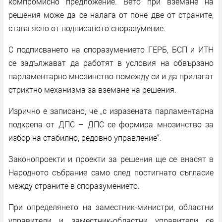
компромисно предложение. Вето при вземане на
решения може да се налага от поне две от страните,
става ясно от подписаното споразумение.
С подписването на споразумението ГЕРБ, БСП и ИТН
се задължават да работят в условия на обвързано
парламентарно мнозинство помежду си и да прилагат
стриктно механизма за вземане на решения.
Изрично е записано, че „с изразената парламентарна
подкрепа от ДПС – ДПС се формира мнозинство за
избор на стабилно, редовно управление“.
Законопроекти и проекти за решения ще се внасят в
Народното събрание само след постигнато съгласие
между страните в споразумението.
При определянето на заместник-министри, областни
управители и заместник-областни управители се