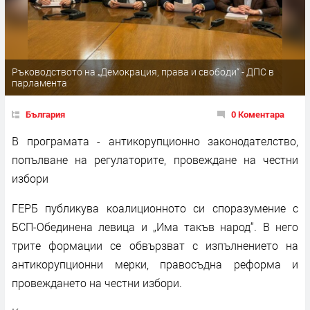
Ръководството на „Демокрация, права и свободи“ - ДПС в
парламента
България
0 Коментара
В програмата - антикорупционно законодателство,
попълване на регулаторите, провеждане на честни
избори
ГЕРБ публикува коалиционното си споразумение с
БСП-Обединена левица и „Има такъв народ“. В него
трите формации се обвързват с изпълнението на
антикорупционни мерки, правосъдна реформа и
провеждането на честни избори.