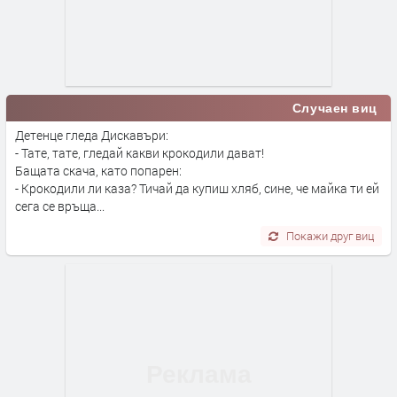
Случаен виц
Детенце гледа Дискавъри:
- Тате, тате, гледай какви крокодили дават!
Бащата скача, като попарен:
- Крокодили ли каза? Тичай да купиш хляб, сине, че майка ти ей
сега се връща...
Покажи друг виц