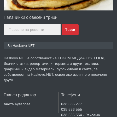
ПРЕДЛАГА
ПРОСТОРЕН ТРИСТАЕН
АПАРТАМЕНТ В НОВА СГРАДА КВ.
Палачинки с овесени трици
КУБА
Търси
преди 4 дни
ПРЕДЛАГА
Продавам парцел в гр. Хасково кв.
За Haskovo.NET
Хисаря до ток, вода,канализация,
асфалт 0889 537 426
Haskovo.NET е собственост на ЕСКОМ МЕДИА ГРУП ООД.
Всички статии, репортажи, интервюта и други текстови,
преди 4 дни
графични и видео материали, публикувани в сайта, са
собственост на Haskovo.NET, освен ако изрично е посочено
ПРЕДЛАГА
СГЛОБЯВАНЕ НА МЕБЕЛИ.
друго.
Главен редактор
Телефони
преди 4 дни
Анета Кутелова
038 536 277
038 536 555
ПРЕДЛАГА
№4119 Едностаен обзаведен
038 536 554 - Реклама