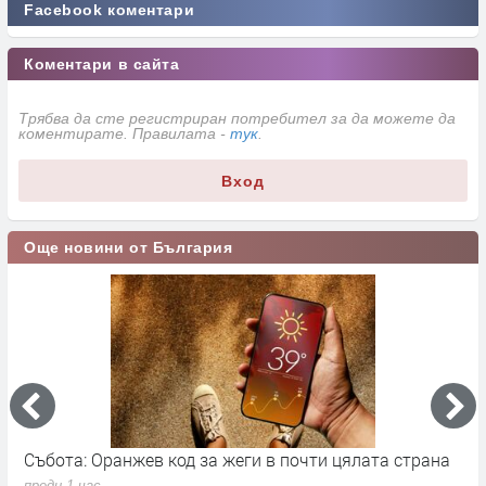
Facebook коментари
Коментари в сайта
Трябва да сте регистриран потребител за да можете да
коментирате. Правилата -
тук
.
Вход
Още новини от България
а
Поредната авария в Хасково – този път на
Д
водопровода от ПС „Източна зона“
п