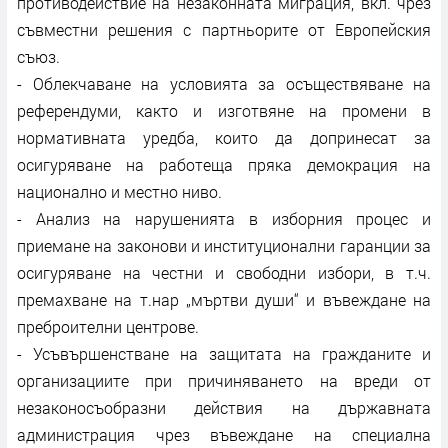
противодействие на незаконната миграция, вкл. чрез
съвместни решения с партньорите от Европейския
съюз.
- Облекчаване на условията за осъществяване на
референдуми, както и изготвяне на промени в
нормативната уредба, които да допринесат за
осигуряване на работеща пряка демокрация на
национално и местно ниво.
- Анализ на нарушенията в изборния процес и
приемане на законови и институционални гаранции за
осигуряване на честни и свободни избори, в т.ч.
премахване на т.нар „мъртви души“ и въвеждане на
преброителни центрове.
- Усъвършенстване на защитата на гражданите и
организациите при причиняването на вреди от
незаконосъобразни действия на държавната
администрация чрез въвеждане на специална