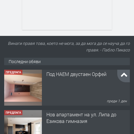
Винаги правя това, което не мога, за да мога да се науча да го
правя. - Пабло Пикасо
Последни обяви
ПРЕДЛАГА
Нов апартамент на ул. Липа до
Езикова гимназия
преди 1 ден
ПРЕДЛАГА
🔑 ОБЗАВЕДЕНА ГАРСОНИЕРА ПОД
НАЕМ В КВ. „ОРФЕЙ“ – ДО
КОМПЛЕКС „ВЕСПРЕМ“, ГР. ХАСКОВО