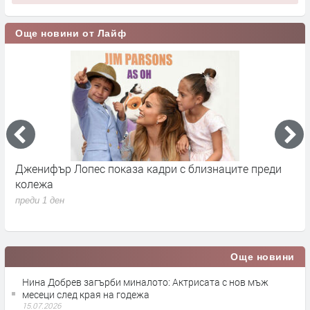
Още новини от Лайф
Дженифър Лопес показа кадри с близнаците преди
С
колежа
Р
с
преди 1 ден
п
Още новини
Нина Добрев загърби миналото: Актрисата с нов мъж
месеци след края на годежа
15.07.2026