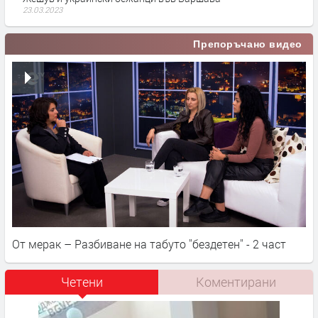
23.03.2023
Препоръчано видео
От мерак – Разбиване на табуто ''бездетен'' - 2 част
Четени
Коментирани