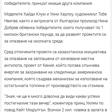
победителите, принцът имаше друга компания.
Моделите Хайди Клум и Уини Харлоу, художникът Тобе
Нвигве, както и актрисата от български произход Нина
Добрев обявиха победителите, които получават по 1
милион британски паунда, за да развият проектите си
за опазване на околната среда.
Сред отличените проекти са казахстанска инициатива
за опазване на заплашена от изчезване местна
антилопа, проект от Кения, който ползва слънчева
енергия за захранване на хладилници, американска
компания, която създава механизъм за използване на
остатъчната топлина от производството на стомана.
"Зная, че ще е много доволна да види какви успехи
постигнахме тази вечер", коментира принц Уилям по
повод Кейт Мидълтън. Всички 2 хил. човека в залата в