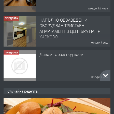
преди 18 часа
ПРЕДЛАГА
НАПЪЛНО ОБЗАВЕДЕН И
ОБОРУДВАН ТРИСТАЕН
АПАРТАМЕНТ В ЦЕНТЪРА НА ГР.
ХАСКОВО
преди 1 ден
ПРЕДЛАГА
Давам гараж под наем
преди 1 ден
ПРЕДЛАГА
№4120 Магазин/Офис под наем в кв.
Случайна рецепта
Любен Каравелов, Хасково-близо до
градската градина!
преди 1 ден