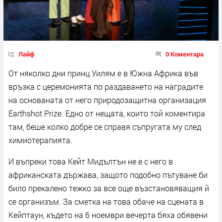
Лайф
0 Коментара
От няколко дни принц Уилям е в Южна Африка във
връзка с церемонията по раздаването на наградите
на основаната от него природозащитна организация
Earthshot Prize. Едно от нещата, които той коментира
там, беше колко добре се справя съпругата му след
химиотерапията.
И въпреки това Кейт Мидълтън не е с него в
африканската държава, защото подобно пътуване би
било прекалено тежко за все още възстановяващия й
се организъм. За сметка на това обаче на сцената в
Кейптаун, където на 6 ноември вечерта бяха обявени