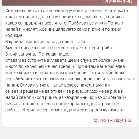
Случаен виц
Свършило лятото и започнала учебната година. Учителката
както се полага дала на учениците за домашно да напишат
какво са правили през лятото. Прибират се унили Петка и
Чапай и мислят: Абе ние цяло лято само пихме и по жени
ходихме..
В крайна сметка решили да пишат така:
Вместо пиене ще пишат четене, а вместо жени - риба
Значи започнал Петка да пише:
Ставам аз сутринта а главата ще ме спука от болка. Значи
много до късно бехме чели снощи. Прочитам набързо една
малка книжка и се запътвам към Чапай. Пътьом минавам
през библиотеката и вземам няколко нови книги - да почетем с
Чапай. Отивам у тях а Чапай вече се начел, начитам
се и аз и решаваме да отидем за риба. Отидохме за риба и
Чапай хвърли - хоп рибка, аз хвърля - нищо, хвърли Чапай -
рибка, аз - нищо, по едно време прааасс една страхотна
риба...... И един месец не можа да ми се изправи кукичката!
Покажи друг виц