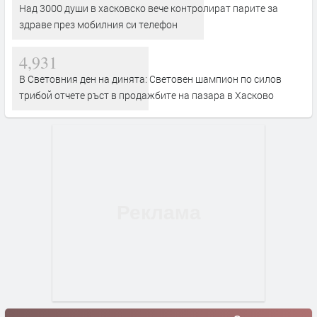
Над 3000 души в хасковско вече контролират парите за
здраве през мобилния си телефон
4,931
В Световния ден на динята: Световен шампион по силов
трибой отчете ръст в продажбите на пазара в Хасково