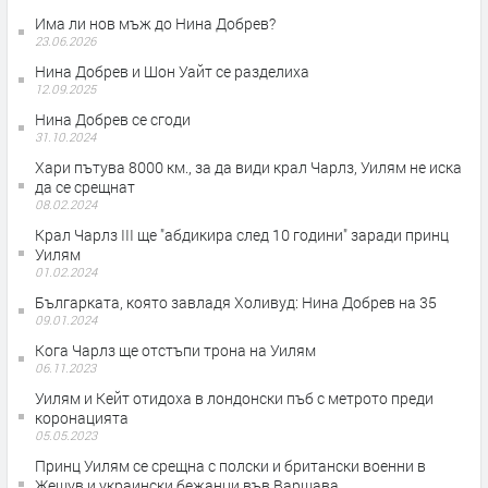
Има ли нов мъж до Нина Добрев?
23.06.2026
Нина Добрев и Шон Уайт се разделиха
12.09.2025
Нина Добрев се сгоди
31.10.2024
Хари пътува 8000 км., за да види крал Чарлз, Уилям не иска
да се срещнат
08.02.2024
Крал Чарлз III ще "абдикира след 10 години" заради принц
Уилям
01.02.2024
Българката, която завладя Холивуд: Нина Добрев на 35
09.01.2024
Кога Чарлз ще отстъпи трона на Уилям
06.11.2023
Уилям и Кейт отидоха в лондонски пъб с метрото преди
коронацията
05.05.2023
Принц Уилям се срещна с полски и британски военни в
Жешув и украински бежанци във Варшава