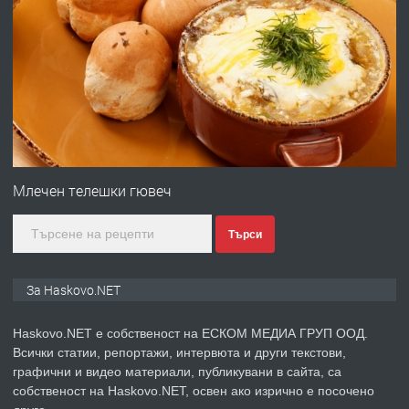
ПРЕДЛАГА
ПРОСТОРЕН ТРИСТАЕН
АПАРТАМЕНТ В НОВА СГРАДА КВ.
КУБА
преди 2 дни
ПРЕДЛАГА
Продавам парцел в гр. Хасково кв.
Хисаря до ток, вода,канализация,
Млечен телешки гювеч
асфалт 0889 537 426
Търси
преди 2 дни
ПРЕДЛАГА
СГЛОБЯВАНЕ НА МЕБЕЛИ.
За Haskovo.NET
Haskovo.NET е собственост на ЕСКОМ МЕДИА ГРУП ООД.
Всички статии, репортажи, интервюта и други текстови,
преди 2 дни
графични и видео материали, публикувани в сайта, са
собственост на Haskovo.NET, освен ако изрично е посочено
ПРЕДЛАГА
№4119 Едностаен обзаведен