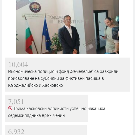
10,604
Икономическа полиция и фонд „Земеделие“ са разкрили
присвояване на субсидии за фиктивни пасища в
Кърджалийско и Хасковско
7,051
Трима хасковски алпинисти успешно изкачиха
седемхилядника връх Ленин
6,932