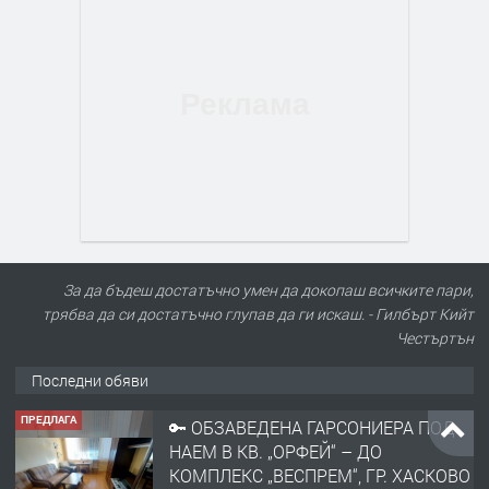
За да бъдеш достатъчно умен да докопаш всичките пари,
трябва да си достатъчно глупав да ги искаш. - Гилбърт Кийт
Честъртън
Последни обяви
ПРЕДЛАГА
🔑 ОБЗАВЕДЕНА ГАРСОНИЕРА ПОД
НАЕМ В КВ. „ОРФЕЙ“ – ДО
КОМПЛЕКС „ВЕСПРЕМ“, ГР. ХАСКОВО