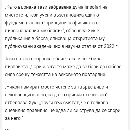
„Като върнаха тази забравена дума [insofar] на
мястото ѝ, тези учени възстановиха един от
фундаменталните принципи на физиката в
първоначалния му блясък“, обяснява Хук в
публикация в блога, описваща откритията му,
публикувани академично в научна статия от 2022 г.
Тази важна поправка обаче така и не е била
възприета. Дори и сега тя може да се бори да набере
сила срещу тежестта на вековното повтаряне.
„Някои намират моето четене за твърде диво и
неконвенционално, за да го приемат сериозно“,
отбелязва Хук. „Други пък смятат, че е толкова
очевидно правилно, че едва ли си струва да се спори
за него.“