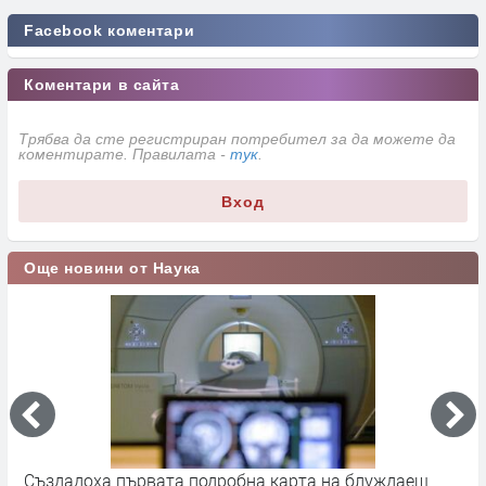
Facebook коментари
Коментари в сайта
Трябва да сте регистриран потребител за да можете да
коментирате. Правилата -
тук
.
Вход
Още новини от Наука
а
Създадоха първата подробна карта на блуждаещ
А