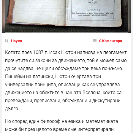
Наука
0 Коментара
Когато през 1687 г. Исак Нютон написва на пергамент
прочутите си закони за движението, той е можел само
да се надява, че ще ги обсъждаме три века по-късно.
Пишейки на латински, Нютон очертава три
универсални принципа, описващи как се управлява
движението на обектите в нашата Вселена, които са
превеждани, преписвани, обсъждани и дискутирани
дълго.
Но според един философ на езика и математиката
може би през цялото време сме интерпретирали