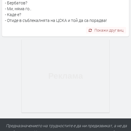
- Бербатов?
- Ми, няма го..
- Каде е?
- Отиде в съблекалнята на ЦСКА и той да са порадва!
Покажи друг виц
Предназначението на трудностите е да ни предизвикат, а не да