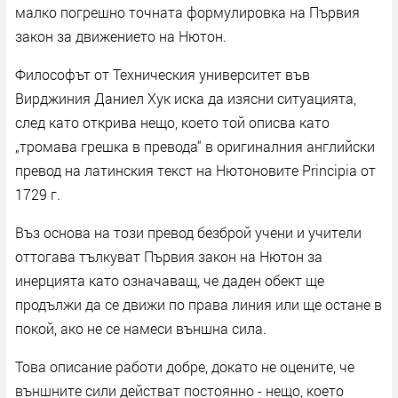
малко погрешно точната формулировка на Първия
закон за движението на Нютон.
Философът от Техническия университет във
Вирджиния Даниел Хук иска да изясни ситуацията,
след като открива нещо, което той описва като
„тромава грешка в превода“ в оригиналния английски
превод на латинския текст на Нютоновите Principia от
1729 г.
Въз основа на този превод безброй учени и учители
оттогава тълкуват Първия закон на Нютон за
инерцията като означаващ, че даден обект ще
продължи да се движи по права линия или ще остане в
покой, ако не се намеси външна сила.
Това описание работи добре, докато не оцените, че
външните сили действат постоянно - нещо, което