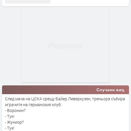
Случаен виц
След мача на ЦСКА срещу Байер Леверкузен, треньора събира
играчите на германския клуб:
- Воронин?
- Тук!
- Жуниор?
- Тук!