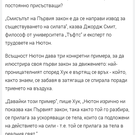
постоянно присъстващи?
„Смисълът на Първия закон е да се направи извод за
съществуването на силата“, казва Джордж Смит,
философ от университета „Тъфтс“ и експерт по
трудовете на Нютон.
Всъщност Нютон дава три конкретни примера, за да
илюстрира своя първи закон за движението: най-
проницателният според Хук е въртящ се връх - който,
както знаем, се забавя в затягаща се спирала поради
триенето на въздуха.
„Давайки този пример“, пише Хук, „Нютон изрично ни
показва как Първият закон, така както той го разбира,
се прилага за ускоряващи се тела, които са подложени
на действието на сили - т.е. той се прилага за тела в
реалния свят.“