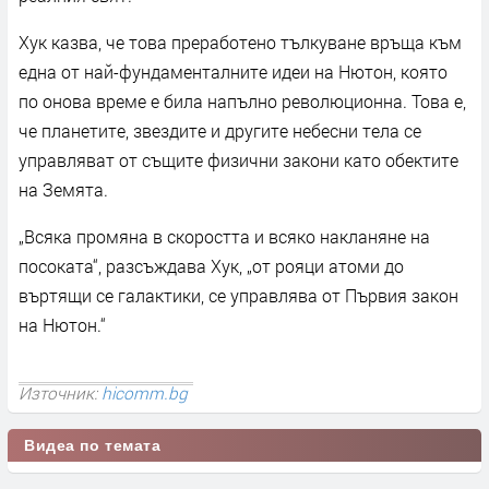
Хук казва, че това преработено тълкуване връща към
една от най-фундаменталните идеи на Нютон, която
по онова време е била напълно революционна. Това е,
че планетите, звездите и другите небесни тела се
управляват от същите физични закони като обектите
на Земята.
„Всяка промяна в скоростта и всяко накланяне на
посоката“, разсъждава Хук, „от рояци атоми до
въртящи се галактики, се управлява от Първия закон
на Нютон.“
Източник:
hicomm.bg
Видеа по темата