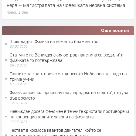
нерв – магистралата на човешката нервна система
д
преди 1 ден
п
Още новини
Шоколадът: Физика на нежното блаженство
07.07.2026
Статуите на Великденския остров наистина са „ходили“ и
физиката го потвърждава
09.10.2025
Тайните на квантовия свят донесоха Нобелова награда на
трима учени
07.10.2025
Физик разрешил прословутия „парадокс на дядото“, пътува
във времето
12.01.2025
Невиждан досега феномен в течните кристали противоречи
на конвенционалните закони на физиката
14.03.2024
Тестват в космоса квантов двигател, който се
противопоставя на законите на Нютон