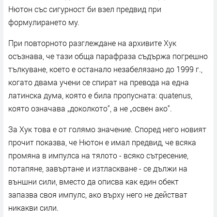
Нютон със сигурност би взел предвид при
формулирането му.
При повторното разглеждане на архивите Хук
осъзнава, че тази обща парафраза съдържа погрешно
тълкуване, което е останало незабелязано до 1999 г.,
когато двама учени се спират на превода на една
латинска дума, която е била пропусната: quatenus,
която означава „доколкото“, а не „освен ако“.
За Хук това е от голямо значение. Според него новият
прочит показва, че Нютон е имал предвид, че всяка
промяна в импулса на тялото - всяко сътресение,
потапяне, завъртане и изтласкване - се дължи на
външни сили, вместо да описва как един обект
запазва своя импулс, ако върху него не действат
никакви сили.