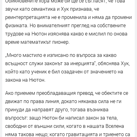
Обикновените хора може би ще се съгласят, че това
звучи като семантика и Хук признава, че
реинтерпретацията не е променила и няма да промени
физиката. Но внимателният преглед на собствените
трудове на Нютон изяснява какво е мислил по онова
време математикът пионер.
„Много мастило е изписано по въпроса за какво
всъщност служи законът за инерцията“, обяснява Хук,
който като ученик е бил озадачен от значението на
закона на Нютон.
Ако приемем преобладаващия превод, че обектите се
движат по права линия, докато някаква сила не ги
принуди да направят друго, тогава възниква
въпросът: защо Нютон би написал закон за тела,
свободни от външни сили, когато в нашата Вселена
няма такова нещо; когато гравитацията и триенето са