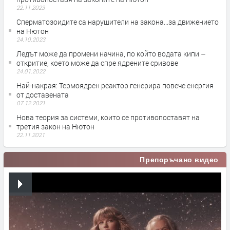
22.11.2023
Сперматозоидите са нарушители на закона...за движението
на Нютон
24.10.2023
Ледът може да промени начина, по който водата кипи –
откритие, което може да спре ядрените сривове
24.01.2022
Най-накрая: Термоядрен реактор генерира повече енергия
от доставената
07.12.2021
Нова теория за системи, които се противопоставят на
третия закон на Нютон
22.11.2021
Препоръчано видео