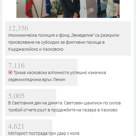
12,356
Икономическа полиция и фонд „Земеделие“ са разкрили
присвояване на субсидии за фиктивни пасища в
Кърджалийско и Хасковско
7,116
Трима хасковски алпинисти успешно изкачиха
седемхилядника връх Ленин
5,005
В Световния ден на динята: Световен шампион по силов
трибой отчете ръст в продажбите на пазара в Хасково
4,621
Моторист пострада при удар с кола