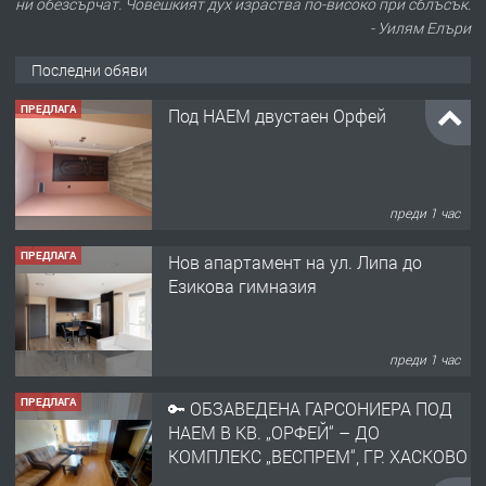
ни обезсърчат. Човешкият дух израства по-високо при сблъсък.
- Уилям Елъри
Последни обяви
ПРЕДЛАГА
Под НАЕМ двустаен Орфей
преди 1 час
ПРЕДЛАГА
Нов апартамент на ул. Липа до
Езикова гимназия
преди 1 час
ПРЕДЛАГА
🔑 ОБЗАВЕДЕНА ГАРСОНИЕРА ПОД
НАЕМ В КВ. „ОРФЕЙ“ – ДО
КОМПЛЕКС „ВЕСПРЕМ“, ГР. ХАСКОВО