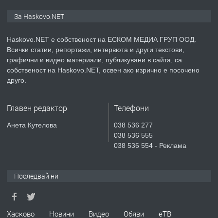
ПРЕДЛАГА
ПРОСТОРЕН ТРИСТАЕН
За Haskovo.NET
АПАРТАМЕНТ В НОВА СГРАДА КВ.
КУБА
Haskovo.NET е собственост на ЕСКОМ МЕДИА ГРУП ООД.
Всички статии, репортажи, интервюта и други текстови,
преди 3 дни
графични и видео материали, публикувани в сайта, са
собственост на Haskovo.NET, освен ако изрично е посочено
ПРЕДЛАГА
Продавам парцел в гр. Хасково кв.
друго.
Хисаря до ток, вода,канализация,
асфалт 0889 537 426
Главен редактор
Телефони
преди 3 дни
Анета Кутелова
038 536 277
038 536 555
ПРЕДЛАГА
СГЛОБЯВАНЕ НА МЕБЕЛИ.
038 536 554 - Реклама
Последвай ни
преди 3 дни
ПРЕДЛАГА
№4119 Едностаен обзаведен
Хасково
Новини
Видео
Обяви
еТВ
апартамент под наем в кв.