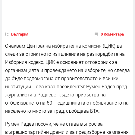
България
0 Коментара
Очаквам Централна избирателна комисия (ЦИК) да
следи за стриктното изпълнение на разпоредбите на
Изборния кодекс. ЦИК е основният отговорник за
организацията и провеждането на изборите, но следва
да бъде подпомагана от правителството и всички
институции. Това каза президентът Румен Радев пред
журналисти в Раднево, където присъства на
отбелязването на 60–годишнината от обявяването на
населеното място за град, съобщава БТА.
Румен Радев посочи, че не става въпрос за
вътрешнопартийни драми и за предизборна кампания,