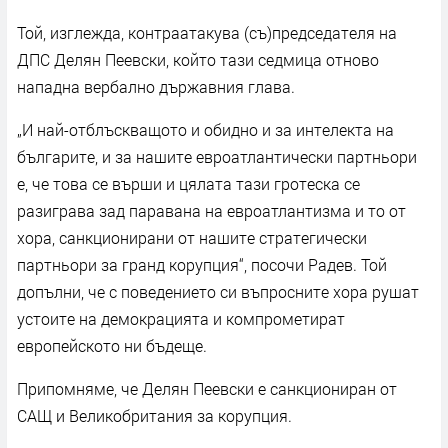
Той, изглежда, контраатакува (съ)председателя на
ДПС Делян Пеевски, който тази седмица отново
нападна вербално държавния глава.
„И най-отблъскващото и обидно и за интелекта на
българите, и за нашите евроатлантически партньори
е, че това се върши и цялата тази гротеска се
разиграва зад паравана на евроатлантизма и то от
хора, санкционирани от нашите стратегически
партньори за гранд корупция“, посочи Радев. Той
допълни, че с поведението си въпросните хора рушат
устоите на демокрацията и компрометират
европейското ни бъдеще.
Припомняме, че Делян Пеевски е санкциониран от
САЩ и Великобритания за корупция.