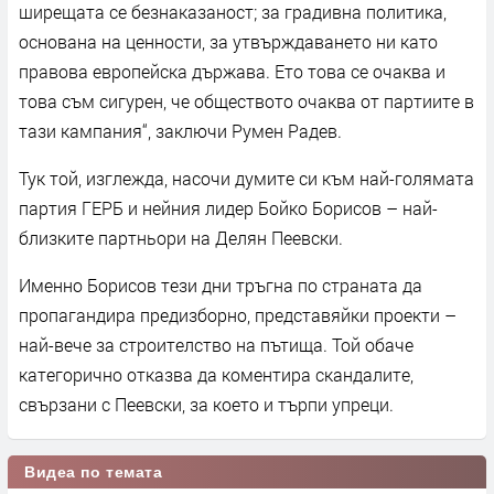
ширещата се безнаказаност; за градивна политика,
основана на ценности, за утвърждаването ни като
правова европейска държава. Ето това се очаква и
това съм сигурен, че обществото очаква от партиите в
тази кампания“, заключи Румен Радев.
Тук той, изглежда, насочи думите си към най-голямата
партия ГЕРБ и нейния лидер Бойко Борисов – най-
близките партньори на Делян Пеевски.
Именно Борисов тези дни тръгна по страната да
пропагандира предизборно, представяйки проекти –
най-вече за строителство на пътища. Той обаче
категорично отказва да коментира скандалите,
свързани с Пеевски, за което и търпи упреци.
Видеа по темата