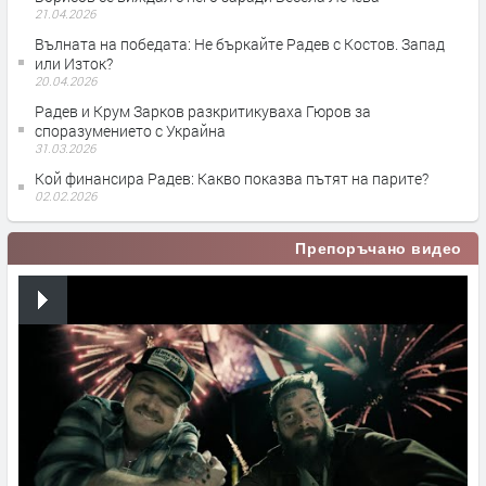
21.04.2026
Вълната на победата: Не бъркайте Радев с Костов. Запад
или Изток?
20.04.2026
Радев и Крум Зарков разкритикуваха Гюров за
споразумението с Украйна
31.03.2026
Кой финансира Радев: Какво показва пътят на парите?
02.02.2026
Препоръчано видео