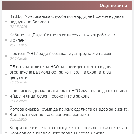
Още новини
Bird.bg: Американска служба потвърди, че Божков е давал
подкупи на Борисов
02.08.2026
Кабинетът „Радев“ отново се насочи към изтребители
„Грипен“
28.07.2026
Протест "АНТИрадев" се закани да продължи наесен
04.07.2026
ПБ връща колите на НСО на президентството и дава
ограничена възможност за контрол на охраната за
депутати
10.06.2026
При риск за държавната власт НСО има право да охранява
и ''други лица'' освен посочените в закона
26.05.2026
Йотова очаква Тръмп да приеме сделката с Радев за визите.
Външната министърка започна совалки
22.05.2026
Копринков е в неплатен отпуск като президентски секретар.
Борисов се виждал с него заради Весела Лечева