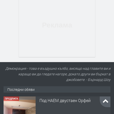
Демокрация - това е въздушно кълбо, висящо над главите ви и
каращо ви да гледате нагоре, докато други ви бъркат в
джобовете. - Бърнард Шоу
Последни обяви
ПРЕДЛАГА
Под НАЕМ двустаен Орфей