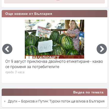
Още новини от България
кт
От 9 август приключва двойното етикетиране - какво
М
се променя за потребителите
к
преди 3 часа
п
Видеа по темата
Други – Борисов и Путин: Турски поток ще влиза в България