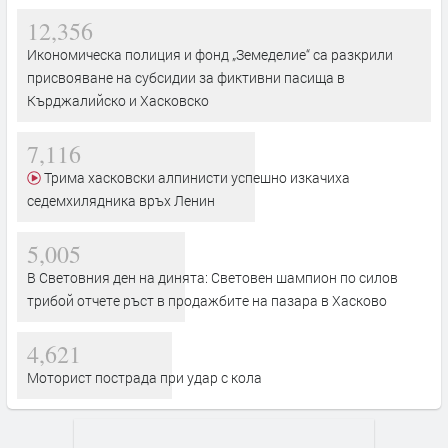
12,356
Икономическа полиция и фонд „Земеделие“ са разкрили
присвояване на субсидии за фиктивни пасища в
Кърджалийско и Хасковско
7,116
Трима хасковски алпинисти успешно изкачиха
седемхилядника връх Ленин
5,005
В Световния ден на динята: Световен шампион по силов
трибой отчете ръст в продажбите на пазара в Хасково
4,621
Моторист пострада при удар с кола