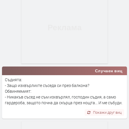
Случаен виц
Съдията:
- Защо изхвърлихте съседа си през балкона?
Обвиняемият:
- Никакъв съсед не съм изхвърлял, господин съдия, а само
гардероба, защото почна да скърца през нощта... И ме събуди.
Покажи друг виц