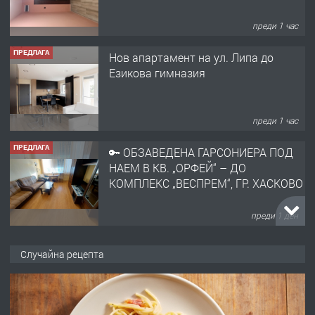
преди 1 час
ПРЕДЛАГА
Нов апартамент на ул. Липа до
Езикова гимназия
преди 1 час
ПРЕДЛАГА
🔑 ОБЗАВЕДЕНА ГАРСОНИЕРА ПОД
НАЕМ В КВ. „ОРФЕЙ“ – ДО
КОМПЛЕКС „ВЕСПРЕМ“, ГР. ХАСКОВО
преди 1 ден
ПРЕДЛАГА
НАПЪЛНО ОБЗАВЕДЕН И
Случайна рецепта
ОБОРУДВАН ТРИСТАЕН
АПАРТАМЕНТ В ЦЕНТЪРА НА ГР.
ХАСКОВО
преди 2 дни