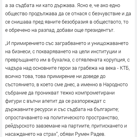
а за съдбата ни като държава. Ясно е, че ако едно
общество продължава да се отнася с безчувствие и да
се снишава пред явните безобразия в обществото, то
е обречено на разпад, добави още президентът.
„И примирението със заграбването и унищожаването
на бизнеси, с покваряването на цели институции и
превръщането им в бухалка, с отявлената корупция, с
чадъра над основните герои за грабежа на века - КТБ,
всичко това, това примирение ни доведе до
състоянието, в което сме днес, а именно в Народното
събрание да проникват тежко компрометирани
фигури с вълчи апетит да се разпореждат с
държавните ресурси и със съдбата на българите;
опростачването на политическото пространство,
рейдърското завземане на партиите, притискането и
насаждането на страх“, обяви Румен Радев.