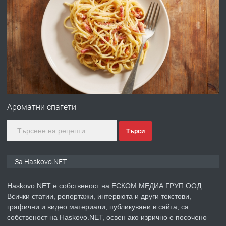
ПРЕДЛАГА
Давам гараж под наем
преди 2 дни
ПРЕДЛАГА
№4120 Магазин/Офис под наем в кв.
Любен Каравелов, Хасково-близо до
Ароматни спагети
градската градина!
Търси
преди 2 дни
ПРЕДЛАГА
ПРОСТОРЕН ТРИСТАЕН
За Haskovo.NET
АПАРТАМЕНТ В НОВА СГРАДА КВ.
КУБА
Haskovo.NET е собственост на ЕСКОМ МЕДИА ГРУП ООД.
Всички статии, репортажи, интервюта и други текстови,
преди 3 дни
графични и видео материали, публикувани в сайта, са
собственост на Haskovo.NET, освен ако изрично е посочено
ПРЕДЛАГА
Продавам парцел в гр. Хасково кв.