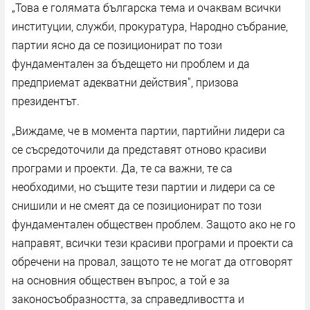
„Това е голямата българска тема и очаквам всички
институции, служби, прокуратура, Народно събрание,
партии ясно да се позиционират по този
фундаментален за бъдещето ни проблем и да
предприемат адекватни действия", призова
президентът.
„Виждаме, че в момента партии, партийни лидери са
се съсредоточили да представят отново красиви
програми и проекти. Да, те са важни, те са
необходими, но същите тези партии и лидери са се
снишили и не смеят да се позиционират по този
фундаментален обществен проблем. Защото ако не го
направят, всички тези красиви програми и проекти са
обречени на провал, защото те не могат да отговорят
на основния обществен въпрос, а той е за
законосъобразността, за справедливостта и