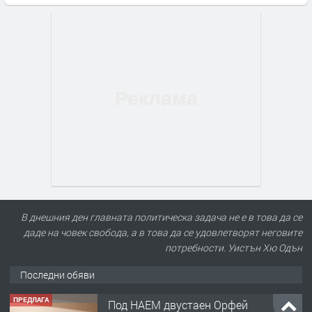
В днешния ден главната политическа задача не е в това да се
даде на човек свобода, а в това да се удовлетворят неговите
потребности. Уистън Хю Одън
Последни обяви
ПРЕДЛАГА
Под НАЕМ двустаен Орфей