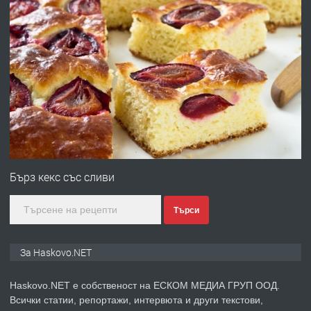
ХАСКОВО
преди 2 дни
ПРЕДЛАГА
Давам гараж под наем
преди 3 дни
ПРЕДЛАГА
№4120 Магазин/Офис под наем в кв.
Любен Каравелов, Хасково-близо до
Бърз кекс със сливи
градската градина!
Търси
преди 3 дни
ПРЕДЛАГА
ПРОСТОРЕН ТРИСТАЕН
За Haskovo.NET
АПАРТАМЕНТ В НОВА СГРАДА КВ.
КУБА
Haskovo.NET е собственост на ЕСКОМ МЕДИА ГРУП ООД.
Всички статии, репортажи, интервюта и други текстови,
преди 3 дни