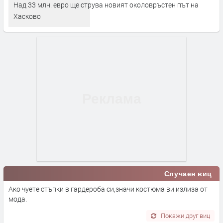
Над 33 млн. евро ще струва новият околовръстен път на
Хасково
Случаен виц
Ако чуете стъпки в гардероба си,значи костюма ви излиза от
мода.
Покажи друг виц