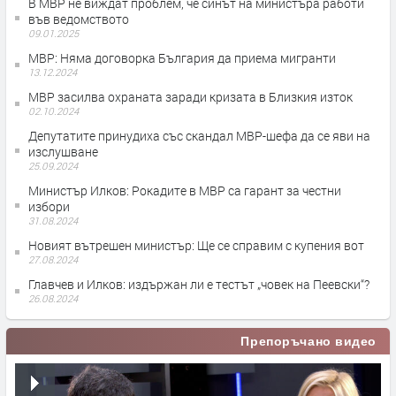
В МВР не виждат проблем, че синът на министъра работи
във ведомството
09.01.2025
МВР: Няма договорка България да приема мигранти
13.12.2024
МВР засилва охраната заради кризата в Близкия изток
02.10.2024
Депутатите принудиха със скандал МВР-шефа да се яви на
изслушване
25.09.2024
Министър Илков: Рокадите в МВР са гарант за честни
избори
31.08.2024
Новият вътрешен министър: Ще се справим с купения вот
27.08.2024
Главчев и Илков: издържан ли е тестът „човек на Пеевски“?
26.08.2024
Препоръчано видео