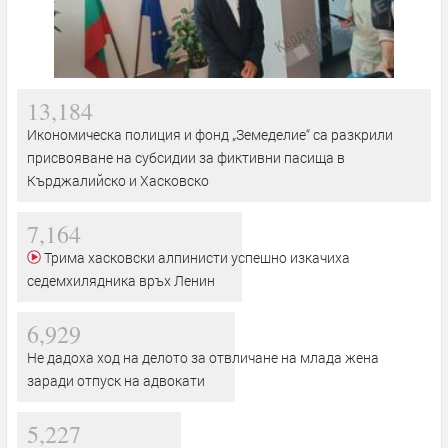
13,184
Икономическа полиция и фонд „Земеделие“ са разкрили
присвояване на субсидии за фиктивни пасища в
Кърджалийско и Хасковско
7,164
Трима хасковски алпинисти успешно изкачиха
седемхилядника връх Ленин
6,929
Не дадоха ход на делото за отвличане на млада жена
заради отпуск на адвокати
5,227