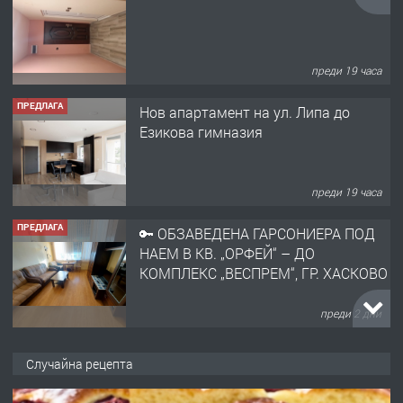
преди 19 часа
ПРЕДЛАГА
Нов апартамент на ул. Липа до
Езикова гимназия
преди 19 часа
ПРЕДЛАГА
🔑 ОБЗАВЕДЕНА ГАРСОНИЕРА ПОД
НАЕМ В КВ. „ОРФЕЙ“ – ДО
КОМПЛЕКС „ВЕСПРЕМ“, ГР. ХАСКОВО
преди 2 дни
ПРЕДЛАГА
НАПЪЛНО ОБЗАВЕДЕН И
Случайна рецепта
ОБОРУДВАН ТРИСТАЕН
АПАРТАМЕНТ В ЦЕНТЪРА НА ГР.