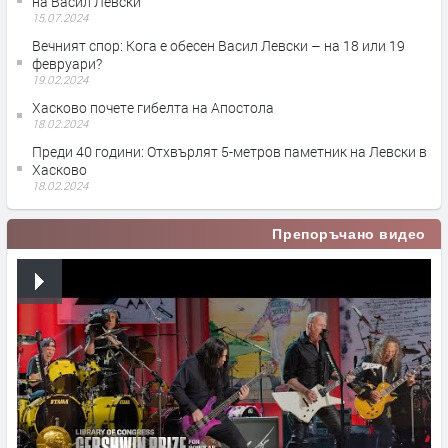
на Васил Левски
15.07.2024
Вечният спор: Кога е обесен Васил Левски – на 18 или 19
февруари?
19.02.2024
Хасково почете гибелта на Апостола
18.02.2024
Преди 40 години: Отхвърлят 5-метров паметник на Левски в
Хасково
18.02.2024
Препоръчано видео