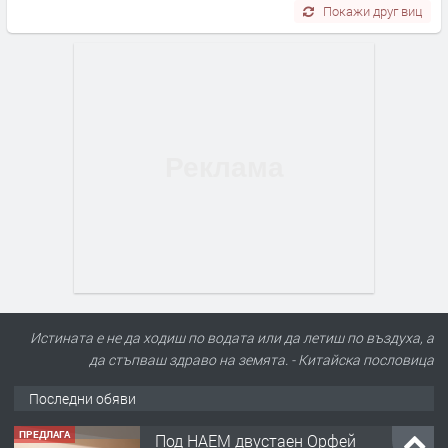
Покажи друг виц
Истината е не да ходиш по водата или да летиш по въздуха, а
да стъпваш здраво на земята. - Китайскa пословицa
Последни обяви
ПРЕДЛАГА
Под НАЕМ двустаен Орфей