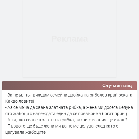
Случаен виц
- За пръв път виждам семейна двойка на риболов край реката.
Какво ловите!
- Аз се мъча да хвана златната рибка, а жена ми досега целуна
сто жабоци с надеждата един да се превърне в богат принц.
- А ти, ако хванеш златната рибка, какви желания ще имаш?
- Първото ще бъде жена ми да не ме целува, след като е
целувала жабоците