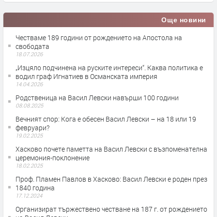
Още новини
Честваме 189 години от рождението на Апостола на
свободата
18.07.2026
„Изцяло подчинена на руските интереси“. Каква политика е
водил граф Игнатиев в Османската империя
14.04.2026
Родственица на Васил Левски навърши 100 години
08.08.2025
Вечният спор: Кога е обесен Васил Левски – на 18 или 19
февруари?
19.02.2025
Хасково почете паметта на Васил Левски с възпоменателна
церемония-поклонение
18.02.2025
Проф. Пламен Павлов в Хасково: Васил Левски е роден през
1840 година
17.12.2024
Организират тържествено честване на 187 г. от рождението