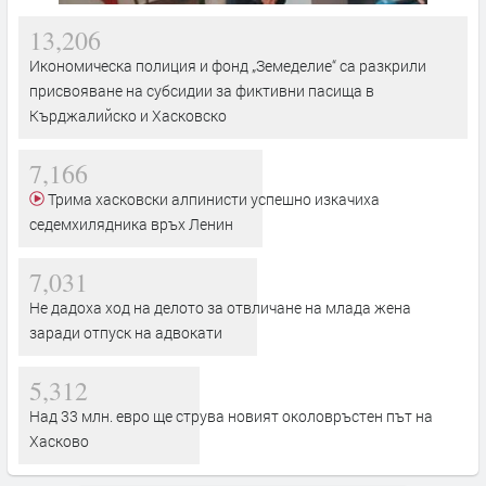
13,206
Икономическа полиция и фонд „Земеделие“ са разкрили
присвояване на субсидии за фиктивни пасища в
Кърджалийско и Хасковско
7,166
Трима хасковски алпинисти успешно изкачиха
седемхилядника връх Ленин
7,031
Не дадоха ход на делото за отвличане на млада жена
заради отпуск на адвокати
5,312
Над 33 млн. евро ще струва новият околовръстен път на
Хасково