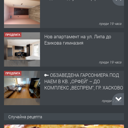
преди 19 часа
ПРЕДЛАГА
Нов апартамент на ул. Липа до
Езикова гимназия
преди 19 часа
ПРЕДЛАГА
🔑 ОБЗАВЕДЕНА ГАРСОНИЕРА ПОД
НАЕМ В КВ. „ОРФЕЙ“ – ДО
КОМПЛЕКС „ВЕСПРЕМ“, ГР. ХАСКОВО
преди 2 дни
ПРЕДЛАГА
НАПЪЛНО ОБЗАВЕДЕН И
Случайна рецепта
ОБОРУДВАН ТРИСТАЕН
АПАРТАМЕНТ В ЦЕНТЪРА НА ГР.