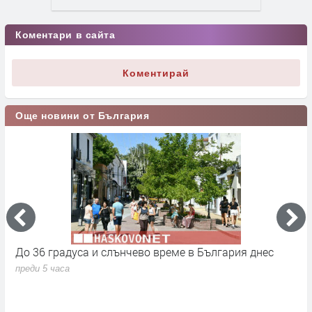
Коментари в сайта
Коментирай
Още новини от България
До 36 градуса и слънчево време в България днес
О
с
преди 5 часа
п