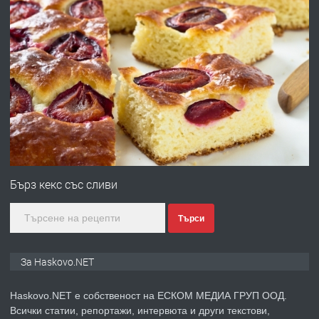
ХАСКОВО
преди 2 дни
ПРЕДЛАГА
Давам гараж под наем
преди 3 дни
ПРЕДЛАГА
№4120 Магазин/Офис под наем в кв.
Любен Каравелов, Хасково-близо до
Бърз кекс със сливи
градската градина!
Търси
преди 3 дни
ПРЕДЛАГА
ПРОСТОРЕН ТРИСТАЕН
За Haskovo.NET
АПАРТАМЕНТ В НОВА СГРАДА КВ.
КУБА
Haskovo.NET е собственост на ЕСКОМ МЕДИА ГРУП ООД.
Всички статии, репортажи, интервюта и други текстови,
преди 3 дни