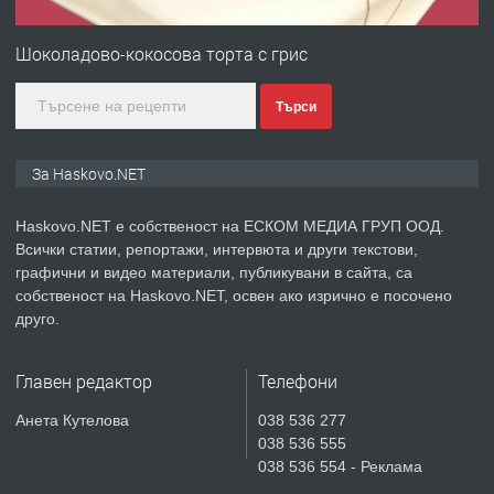
ПРЕДЛАГА
№4120 Магазин/Офис под наем в кв.
Любен Каравелов, Хасково-близо до
Шоколадово-кокосова торта с грис
градската градина!
Търси
преди 3 дни
ПРЕДЛАГА
ПРОСТОРЕН ТРИСТАЕН
За Haskovo.NET
АПАРТАМЕНТ В НОВА СГРАДА КВ.
КУБА
Haskovo.NET е собственост на ЕСКОМ МЕДИА ГРУП ООД.
Всички статии, репортажи, интервюта и други текстови,
преди 3 дни
графични и видео материали, публикувани в сайта, са
собственост на Haskovo.NET, освен ако изрично е посочено
ПРЕДЛАГА
Продавам парцел в гр. Хасково кв.
друго.
Хисаря до ток, вода,канализация,
асфалт 0889 537 426
Главен редактор
Телефони
преди 3 дни
Анета Кутелова
038 536 277
038 536 555
ПРЕДЛАГА
СГЛОБЯВАНЕ НА МЕБЕЛИ.
038 536 554 - Реклама