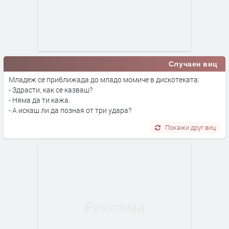
Случаен виц
Младеж се приближада до младо момиче в дискотеката:
- Здрасти, как се казваш?
- Няма да ти кажа.
- А искаш ли да позная от три удара?
Покажи друг виц