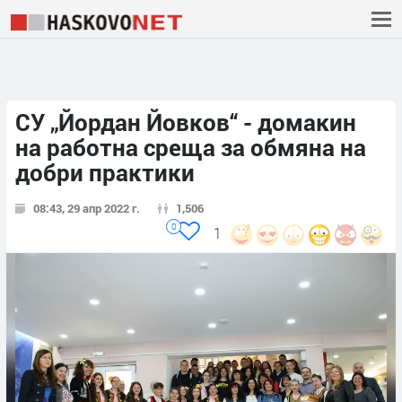
СУ „Йордан Йовков“ - дoмaĸин
нa paбoтнa cpeщa зa oбмянa нa
дoбpи практики
08:43, 29 апр 2022 г.
1,506
0
1