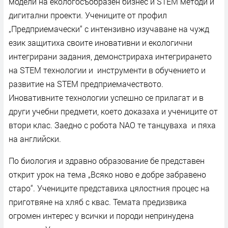
модели на екологосъобразен бизнес и STEM методи и
дигитални проекти. Учениците от профил
„Предприемачески“ с интензивно изучаване на чужд
език защитиха своите иновативни и екологични
интегрирани задания, демонстрираха интегрирането
на STEM технологии и инструменти в обучението и
развитие на STEM предприемачеството.
Иновативните технологии успешно се прилагат и в
други учебни предмети, което доказаха и учениците от
втори клас. Заедно с робота NAO те танцуваха и пяха
на английски.
По биология и здравно образование бе представен
открит урок на тема „Всяко ново е добре забравено
старо“. Учениците представиха цялостния процес на
приготвяне на хляб с квас. Темата предизвика
огромен интерес у всички и породи непринудена