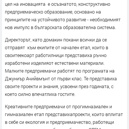
цел на иновацията е осъзнатото, конструктивно
предприемаческо образование, основано на
принципите на устойчивото развитие - необходимият
нов импулс в българската образователна система.
Директорът, като домакин покани всички да се
отправят към екипите от начален етап, които в
своитеекоарт работилници представиха ръчно
изработени изделияот естествени материали.
Малките предприемачи работят по програмата на
Джуниър Ачийвмънт от първи клас. Те представиха
своите проекти и знания, усвоени през годината, с
което силно впечатлиха гостите.
Креативните предприемачи от прогимназиален и
гимназиален етап представихапроекти, които вплитат
в себе си екология и предприемачество, работещи