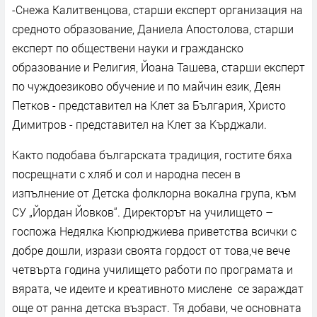
-Снежа Калитвенцова, старши експерт организация на
средното образование, Даниела Апостолова, старши
експерт по обществени науки и гражданско
образование и Религия, Йоана Ташева, старши експерт
по чуждоезиково обучение и по майчин език, Деян
Петков - представител на Клет за България, Христо
Димитров - представител на Клет за Кърджали.
Както подобава българската традиция, гостите бяха
посрещнати с хляб и сол и народна песен в
изпълнение от Детска фолклорна вокална група, към
СУ „Йордан Йовков“. Директорът на училището –
госпожа Недялка Кюпрюджиева приветства всички с
добре дошли, изрази своята гордост от това,че вече
четвърта година училището работи по програмата и
вярата, че идеите и креативното мислене се зараждат
още от ранна детска възраст. Тя добави, че основната