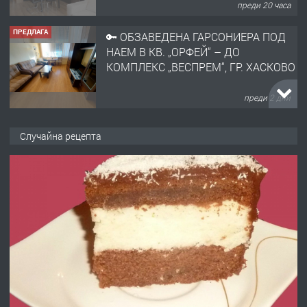
преди 20 часа
ПРЕДЛАГА
🔑 ОБЗАВЕДЕНА ГАРСОНИЕРА ПОД
НАЕМ В КВ. „ОРФЕЙ“ – ДО
КОМПЛЕКС „ВЕСПРЕМ“, ГР. ХАСКОВО
преди 2 дни
ПРЕДЛАГА
НАПЪЛНО ОБЗАВЕДЕН И
Случайна рецепта
ОБОРУДВАН ТРИСТАЕН
АПАРТАМЕНТ В ЦЕНТЪРА НА ГР.
ХАСКОВО
преди 3 дни
ПРЕДЛАГА
Давам гараж под наем
преди 3 дни