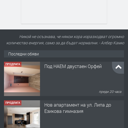
Никой не осъзнава, че някои хора изразходват огромно
количество енергия, само за да бъдат нормални. - Албер Камю
Последни обяви
ПРЕДЛАГА
Под НАЕМ двустаен Орфей
преди 20 часа
ПРЕДЛАГА
Нов апартамент на ул. Липа до
Езикова гимназия