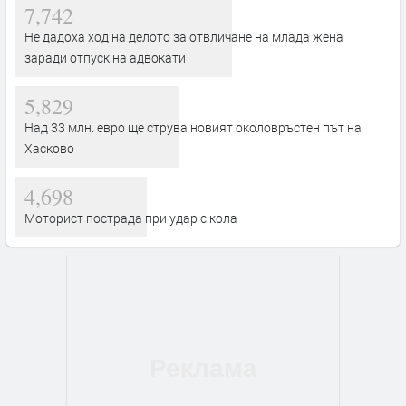
7,742
Не дадоха ход на делото за отвличане на млада жена
заради отпуск на адвокати
5,829
Над 33 млн. евро ще струва новият околовръстен път на
Хасково
4,698
Моторист пострада при удар с кола