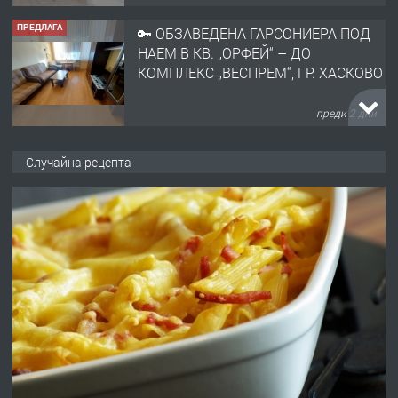
ПРЕДЛАГА
🔑 ОБЗАВЕДЕНА ГАРСОНИЕРА ПОД
НАЕМ В КВ. „ОРФЕЙ“ – ДО
КОМПЛЕКС „ВЕСПРЕМ“, ГР. ХАСКОВО
преди 2 дни
ПРЕДЛАГА
НАПЪЛНО ОБЗАВЕДЕН И
Случайна рецепта
ОБОРУДВАН ТРИСТАЕН
АПАРТАМЕНТ В ЦЕНТЪРА НА ГР.
ХАСКОВО
преди 3 дни
ПРЕДЛАГА
Давам гараж под наем
преди 3 дни
ПРЕДЛАГА
№4120 Магазин/Офис под наем в кв.