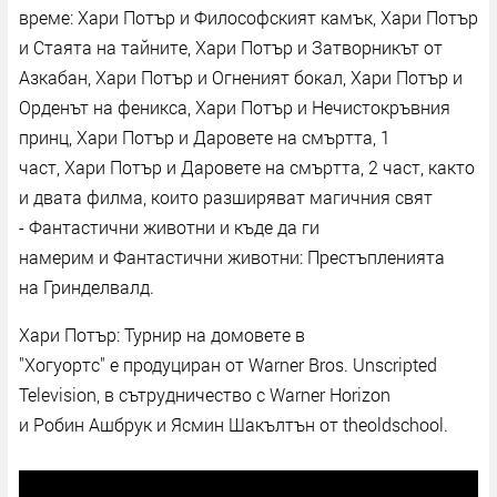
време: Хари Потър и Философският камък, Хари Потър
и Стаята на тайните, Хари Потър и Затворникът от
Азкабан, Хари Потър и Огненият бокал, Хари Потър и
Орденът на феникса, Хари Потър и Нечистокръвния
принц, Хари Потър и Даровете на смъртта, 1
част, Хари Потър и Даровете на смъртта, 2 част, както
и двата филма, които разширяват магичния свят
- Фантастични животни и къде да ги
намерим и Фантастични животни: Престъпленията
на Гринделвалд.
Хари Потър: Турнир на домовете в
"Хогуортс" е продуциран от Warner Bros. Unscripted
Television, в сътрудничество с Warner Horizon
и Робин Ашбрук и Ясмин Шакълтън от theoldschool.