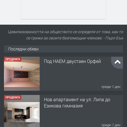
Цивилизоваността на обществото се определя от това, как то
се грижи за своите безпомощни членове. - Пърл Бък
Последни обяви
ПРЕДЛАГА
Под НАЕМ двустаен Орфей
преди 1 ден
ПРЕДЛАГА
Нов апартамент на ул. Липа до
Езикова гимназия
преди 1 ден