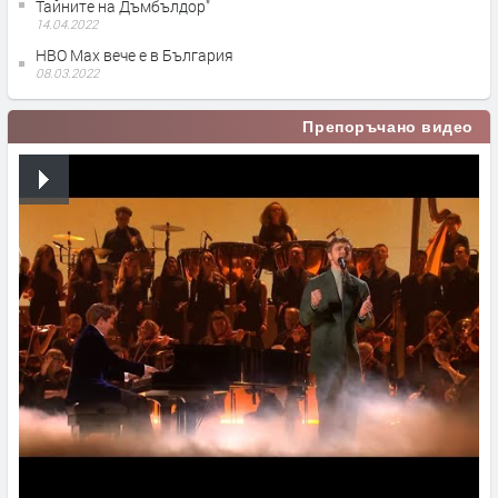
Тайните на Дъмбълдор"
14.04.2022
HBO Мах вече е в България
08.03.2022
Препоръчано видео