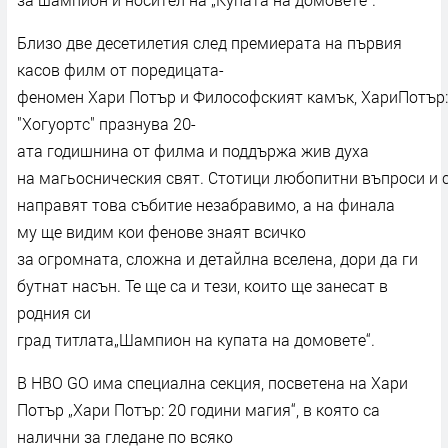
Близо две десетилетия след премиерата на първия
касов филм от поредицата-
феномен Хари Потър и Философският камък, ХариПотър:
"Хогуортс" празнува 20-
ата годишнина от филма и поддържа жив духа
на магьосническия свят. Стотици любопитни въпроси и 
направят това събитие незабравимо, а на финала
му ще видим кои фенове знаят всичко
за огромната, сложна и детайлна вселена, дори да ги
бутнат насън. Те ще са и тези, които ще занесат в
родния си
град титлата„Шампион на купата на домовете“.
В HBO GO има специална секция, посветена на Хари
Потър „Хари Потър: 20 години магия“, в която са
налични за гледане по всяко