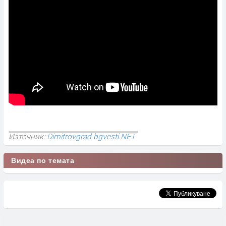
Източник:
Dimitrovgrad.bgvesti.NET
Видеа по темата