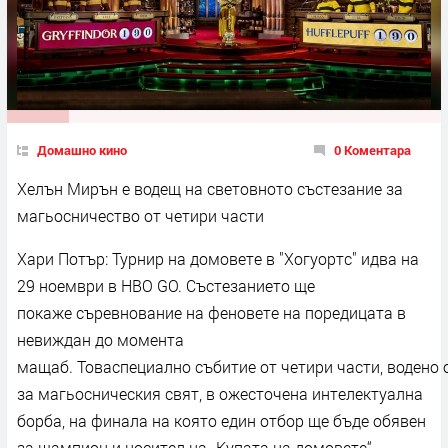
Домашно кино
0 Коментара
Хелън Мирън е водещ на световното състезание за
магьосничество от четири части
Хари Потър: Турнир на домовете в "Хогуортс" идва на
29 ноември в HBO GO. Състезанието ще
покаже съревнование на феновете на поредицата в
невиждан до момента
мащаб. Товаспециално събитие от четири части, водено
за магьосническия свят, в ожесточена интелектуална
борба, на финала на която един отбор ще бъде обявен
за шампион и носител на „Купата на домовете“.