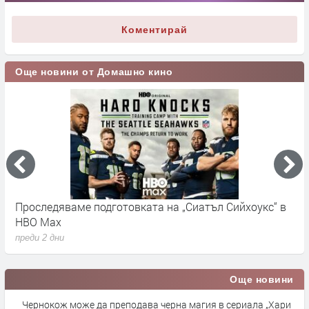
Коментирай
Още новини от Домашно кино
Проследяваме подготовката на „Сиатъл Сийхоукс“ в
К
HBO Max
п
преди 2 дни
Още новини
Чернокож може да преподава черна магия в сериала „Хари