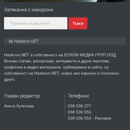
Любен Каравелов, Хасково-близо до
Запеканка с макарони
градската градина!
Търси
преди 3 дни
ПРЕДЛАГА
ПРОСТОРЕН ТРИСТАЕН
За Haskovo.NET
АПАРТАМЕНТ В НОВА СГРАДА КВ.
КУБА
Haskovo.NET е собственост на ЕСКОМ МЕДИА ГРУП ООД.
Всички статии, репортажи, интервюта и други текстови,
преди 4 дни
графични и видео материали, публикувани в сайта, са
собственост на Haskovo.NET, освен ако изрично е посочено
ПРЕДЛАГА
Продавам парцел в гр. Хасково кв.
друго.
Хисаря до ток, вода,канализация,
асфалт 0889 537 426
Главен редактор
Телефони
преди 4 дни
Анета Кутелова
038 536 277
038 536 555
ПРЕДЛАГА
СГЛОБЯВАНЕ НА МЕБЕЛИ.
038 536 554 - Реклама