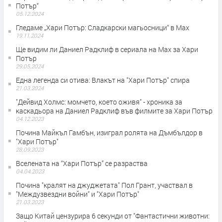
Потър“
05.12.2024
Гледаме „Хари Потър: Сладкарски магьосници“ в Max
19.11.2024
Ще видим ли Даниел Радклиф в сериала на Max за Хари
Потър
29.05.2024
Една легенда си отива: Влакът на "Хари Потър" спира
21.03.2024
"Дейвид Холмс: момчето, което оживя" - хроника за
каскадьора на Даниел Радклиф във филмите за Хари Потър
04.12.2023
Почина Майкъл Гамбън, изиграл ролята на Дъмбълдор в
"Хари Потър"
28.09.2023
Вселената на “Хари Потър” се разраства
04.04.2023
Почина "кралят на джуджетата" Пол Грант, участвал в
"Междузвездни войни" и "Хари Потър"
21.03.2023
Защо Китай цензурира 6 секунди от "Фантастични животни: