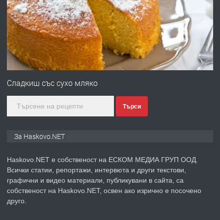
Любен Каравелов, Хасково-близо до
градската градина!
преди 4 дни
ПРЕДЛАГА
ПРОСТОРЕН ТРИСТАЕН
АПАРТАМЕНТ В НОВА СГРАДА КВ.
Сладкиш със сухо мляко
КУБА
Търси
преди 5 дни
ПРЕДЛАГА
Продавам парцел в гр. Хасково кв.
За Haskovo.NET
Хисаря до ток, вода,канализация,
асфалт 0889 537 426
Haskovo.NET е собственост на ЕСКОМ МЕДИА ГРУП ООД.
Всички статии, репортажи, интервюта и други текстови,
преди 5 дни
графични и видео материали, публикувани в сайта, са
собственост на Haskovo.NET, освен ако изрично е посочено
ПРЕДЛАГА
СГЛОБЯВАНЕ НА МЕБЕЛИ.
друго.