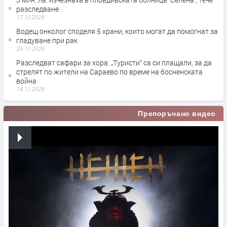
разследване
17.12.2025
Водещ онколог споделя 5 храни, които могат да помогнат за
гладуване при рак
25.11.2025
Разследват сафари за хора: „Туристи“ са си плащали, за да
стрелят по жители на Сараево по време на босненската
война
14.11.2025
Препоръчано видео