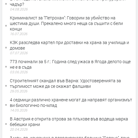
чадър?
04.08.2026
Криминалист за ''Петрохан'': Говорим за убийство на
шестима души. Прекалено много неща са съшити с бели
конци
16.07.2026
КЗК разследва картел при доставки на храна за училища и
домове
07.07.2026
773 починали за 5 г.: Година след ужаса в Ягода делото още
не е в съда
03.06.2026
Строителният скандал във Варна: Удостоверенията за
търпимост може да се окажат фалшиви
29.05.2026
4 седмици различно хранене могат да направят организмът
ви биологично по-млад
14.05.2026
В Австрия е открита отрова за плъхове във водеща марка
бебешки храни
20.04.2026
3 млн. лв. изчезнаха в пловдивската болница ''Селена'', тече