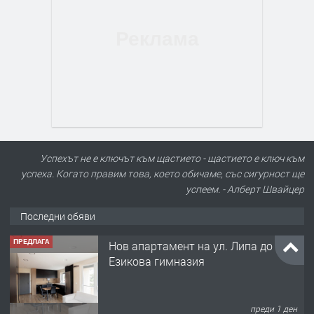
Успехът не е ключът към щастието - щастието е ключ към
успеха. Когато правим това, което обичаме, със сигурност ще
успеем. - Алберт Швайцер
Последни обяви
ПРЕДЛАГА
Нов апартамент на ул. Липа до
Езикова гимназия
преди 1 ден