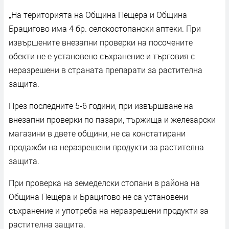
„На територията на Община Пещера и Община
Брацигово има 4 бр. селскостопански аптеки. При
извършените внезапни проверки на посочените
обекти не е установено съхранение и търговия с
неразрешени в страната препарати за растителна
защита.
През последните 5-6 години, при извършване на
внезапни проверки по пазари, тържища и железарски
магазини в двете общини, не са констатирани
продажби на неразрешени продукти за растителна
защита.
При проверка на земеделски стопани в района на
Община Пещера и Брацигово не са установени
съхранение и употреба на неразрешени продукти за
растителна защита.