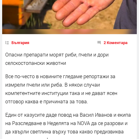
България
2 Коментара
Опасни препарати морят риби, пчели и дори
селскостопански животни
Все по-често в новините гледаме репортажи за
измрели пчели или риба. В някои случаи
компетентните институции така и не дават ясен
отговор каква е причината за това.
Един от казусите даде повод на Васил Иванов и екипа
на Разследване в Неделята на NOVA да се разрови и
да хвърли светлина върху това какво предизвиква