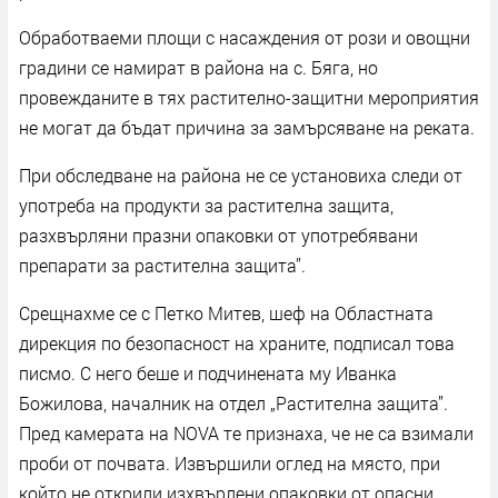
Обработваеми площи с насаждения от рози и овощни
градини се намират в района на с. Бяга, но
провежданите в тях растително-защитни мероприятия
не могат да бъдат причина за замърсяване на реката.
При обследване на района не се установиха следи от
употреба на продукти за растителна защита,
разхвърляни празни опаковки от употребявани
препарати за растителна защита”.
Срещнахме се с Петко Митев, шеф на Областната
дирекция по безопасност на храните, подписал това
писмо. С него беше и подчинената му Иванка
Божилова, началник на отдел „Растителна защита”.
Пред камерата на NOVA те признаха, че не са взимали
проби от почвата. Извършили оглед на място, при
който не открили изхвърлени опаковки от опасни