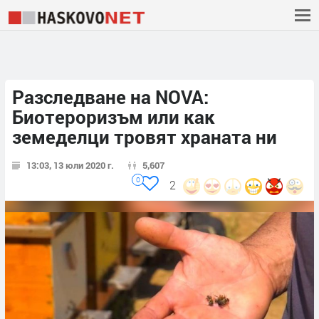
Разследване на NOVA:
Биотероризъм или как
земеделци тровят храната ни
13:03, 13 юли 2020 г.
5,607
0
2