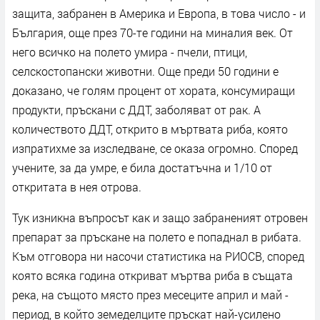
защита, забранен в Америка и Европа, в това число - и
България, още през 70-те години на миналия век. От
него всичко на полето умира - пчели, птици,
селскостопански животни. Още преди 50 години е
доказано, че голям процент от хората, консумиращи
продукти, пръскани с ДДТ, заболяват от рак. А
количеството ДДТ, открито в мъртвата риба, която
изпратихме за изследване, се оказа огромно. Според
учените, за да умре, е била достатъчна и 1/10 от
откритата в нея отрова.
Тук изникна въпросът как и защо забраненият отровен
препарат за пръскане на полето е попаднал в рибата.
Към отговора ни насочи статистика на РИОСВ, според
която всяка година откриват мъртва риба в същата
река, на същото място през месеците април и май -
период, в който земеделците пръскат най-усилено