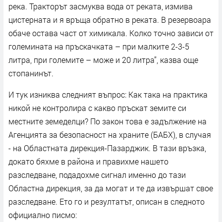
река. Тракторът засмуква вода от реката, измива
цистерната и я връща обратно в реката. В резервоара
обаче остава част от химикала. Колко точно зависи от
големината на пръскачката – при малките 2-3-5
литра, при големите – може и 20 литра”, казва още
стопанинът.
И тук изниква следният въпрос: Как така на практика
никой не контролира с какво пръскат земите си
местните земеделци? По закон това е задължение на
Агенцията за безопасност на храните (БАБХ), в случая
- на Областната дирекция-Пазарджик. В тази връзка,
докато бяхме в района и правихме нашето
разследване, подадохме сигнал именно до тази
Областна дирекция, за да могат и те да извършат свое
разследване. Ето го и резултатът, описан в следното
официално писмо: