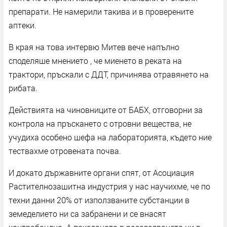
препарати. Не намерили такива и в проверените
аптеки.
В края на това интервю Митев вече напълно
споделяше мнението , че миенето в реката на
трактори, пръскали с ДДТ, причинява отравянето на
рибата.
Действията на чиновниците от БАБХ, отговорни за
контрола на пръскането с отровни вещества, не
учудиха особено шефа на лабораторията, където ние
тествахме отровената почва.
И докато държавните органи спят, от Асоциация
Растителнозашитна индустрия у нас научихме, че по
техни данни 20% от използваните субстанции в
земеделието ни са забранени и се внасят