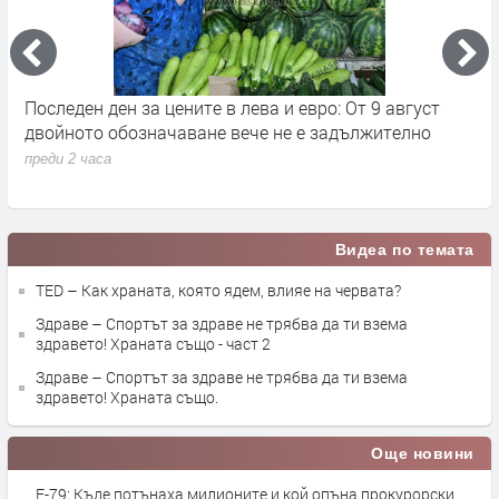
я
Последен ден за цените в лева и евро: От 9 август
Н
двойното обозначаване вече не е задължително
н
преди 2 часа
п
Видеа по темата
TED – Как храната, която ядем, влияе на червата?
Здраве – Спортът за здраве не трябва да ти взема
здравето! Храната също - част 2
Здраве – Спортът за здраве не трябва да ти взема
здравето! Храната също.
Още новини
Е-79: Къде потънаха милионите и кой опъна прокурорски