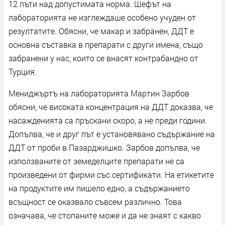
12 пъти над допустимата норма. Шефът на
лабораторията не изглеждаше особено учуден от
резултатите. Обясни, че макар и забранен, ДДТ е
основна съставка в препарати с други имена, също
забранени у нас, които се внасят контрабандно от
Турция.
Мениджъртъ на лабораторията Мартин Зарбов
обясни, че високата концентрация на ДДТ доказва, че
насажденията са пръскани скоро, а не преди години.
Допълва, че и друг път е установявано съдържание на
ДДТ от проби в Пазарджишко. Зарбов допълва, че
използваните от земеделците препарати не са
произведени от фирми със сертификати. На етикетите
на продуктите им пишело едно, а съдържанието
всъщност се оказвало съвсем различно. Това
означава, че стопаните може и да не знаят с какво