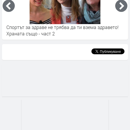
Спортът за здраве не трябва да ти взема здравето!
С
Храната също - част 2
Х