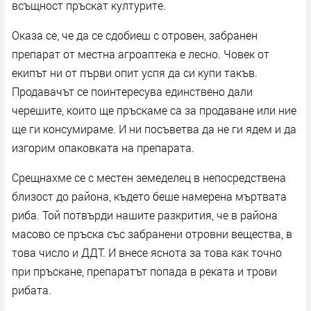
всъщност пръскат културите.
Оказа се, че да се сдобиеш с отровен, забранен
препарат от местна агроаптека е лесно. Човек от
екипът ни от първи опит успя да си купи такъв.
Продавачът се поинтересува единствено дали
черешите, които ще пръскаме са за продаване или ние
ще ги консумираме. И ни посъветва да не ги ядем и да
изгорим опаковката на препарата.
Срещнахме се с местен земеделец в непосредствена
близост до района, където беше намерена мъртвата
риба. Той потвърди нашите разкрития, че в района
масово се пръска със забранени отровни вещества, в
това число и ДДТ. И внесе яснота за това как точно
при пръскане, препаратът попада в реката и трови
рибата.