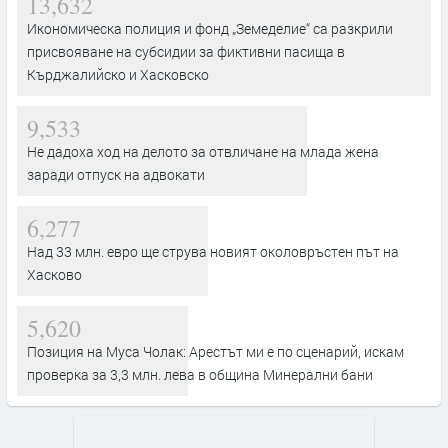
13,632
Икономическа полиция и фонд „Земеделие“ са разкрили
присвояване на субсидии за фиктивни пасища в
Кърджалийско и Хасковско
9,533
Не дадоха ход на делото за отвличане на млада жена
заради отпуск на адвокати
6,277
Над 33 млн. евро ще струва новият околовръстен път на
Хасково
5,620
Позиция на Муса Чолак: Арестът ми е по сценарий, искам
проверка за 3,3 млн. лева в община Минерални бани