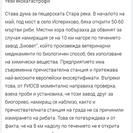
тези екокатастрофи.
Става дума за пещерската Стара река. В началото на
май, под мост в село Исперихово, бяха открити 50-60
мъртви риби. Местни хора побързаха да обвинят за
случая намиращия се на 10 км нагоре по течението
завод „Биовет”, който произвежда ветеринарни
медикаменти по биологичен способ, без използване
на химически вещества. Предприятието има
съвременна пречиствателна станция и притежава
най-високите европейски екосертификати. Въпреки
това, от РИОСВ моментално направиха проверка,
взеха проби и установиха, че този завод, друг за
биогориво, намиращ се наблизо, както и
пречиствателната станция на града не са причинили
измирането на рибата. Това се потвърждава и от
факта, че на 8 км надолу по течението не е открита