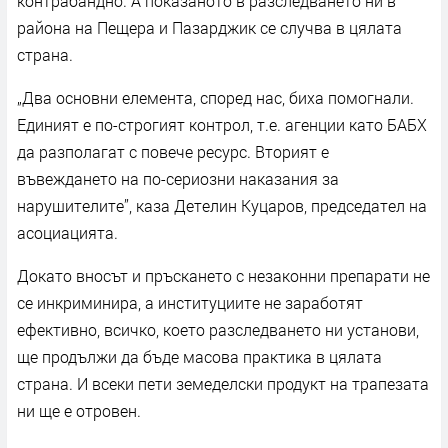
контрабандно. А показаното в разследването ни в
района на Пещера и Пазарджик се случва в цялата
страна.
„Два основни елемента, според нас, биха помогнали.
Единият е по-строгият контрол, т.е. агенции като БАБХ
да разполагат с повече ресурс. Вторият е
въвеждането на по-сериозни наказания за
нарушителите”, каза Детелин Куцаров, председател на
асоциацията.
Докато вносът и пръскането с незаконни препарати не
се инкриминира, а институциите не заработят
ефективно, всичко, което разследването ни установи,
ще продължи да бъде масова практика в цялата
страна. И всеки пети земеделски продукт на трапезата
ни ще е отровен.