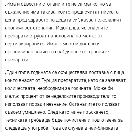
„Има и съвестни стопани и те не са малко, но за
съжаление има такива, които предпочитат ниската
цена пред здравето на децата си”, казва пожелалият
анонимност стопанин. И допълва, че опасните
препарати струват наполовина по-малко от
сертифицираните. Имало местни дилъри и
организиран начин за снабдяване с отровните
препарати.
„Един път в годината се осъществява доставка с лица,
които внасят от Турция препаратите, като се заявяват
количествата, необходими за годината. Може би
малък процент от земеделските производители го
използват поради незнание. Останалите го ползват
съвсем умишлено. След като мине пръскането,
техниката трябва да бъде почистена и подготвена за
следваща употреба. Това се случва в най-близката