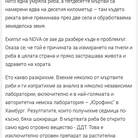
нито една умряла риба, а петдесетте мъртви са
намерени едва на десетия километър – там където
реката вече преминава през две села и обработваема
земеделска земя.
Екипът на NOVA се зае да разбере къде е проблемът.
Оказа се, че той е причината за измирането на пчели и
риба в цялата страна и пряко застрашава живота и
здравето на хората.
Ето какво разкрихме. Взехме няколко от мъртвите
риби и ги изпратихме за анализ в няколко независими
лаборатории, включително и в най-голямата и
авторитетна немска лаборатория – „Юрофинс“ в
Хамбург. Резултатите, които получихме седмица по-
късно, бяха шокиращи. В мъртвата риба бе открито
само едно отровно вещество - ДДТ. Това е
изключително отровен препарат за растителна