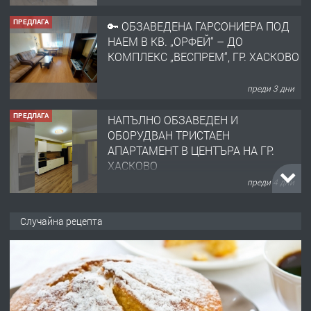
ПРЕДЛАГА
🔑 ОБЗАВЕДЕНА ГАРСОНИЕРА ПОД
НАЕМ В КВ. „ОРФЕЙ“ – ДО
КОМПЛЕКС „ВЕСПРЕМ“, ГР. ХАСКОВО
преди 3 дни
ПРЕДЛАГА
НАПЪЛНО ОБЗАВЕДЕН И
ОБОРУДВАН ТРИСТАЕН
АПАРТАМЕНТ В ЦЕНТЪРА НА ГР.
ХАСКОВО
преди 4 дни
ПРЕДЛАГА
Давам гараж под наем
Случайна рецепта
преди 4 дни
ПРЕДЛАГА
№4120 Магазин/Офис под наем в кв.