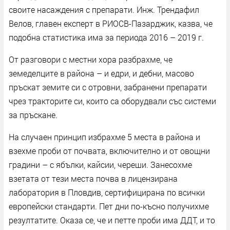
своите насаждения с препарати. Инж. Трендафил
Велов, главен експерт в РИОСВ-Пазарджик, казва, че
подобна статистика има за периода 2016 – 2019 г.
От разговори с местни хора разбрахме, че
земеделците в района – и едри, и дебни, масово
пръскат земите си с отровни, забранени препарати
чрез тракторите си, които са оборудвали със системи
за пръскане.
На случаен принцип избрахме 5 места в района и
взехме проби от почвата, включително и от овощни
градини – с ябълки, кайсии, череши. Занесохме
взетата от тези места почва в лицензирана
лаборатория в Пловдив, сертифицирана по всички
европейски стандарти. Пет дни по-късно получихме
резултатите. Оказа се, че и петте проби има ДДТ, и то