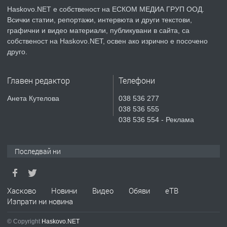
Haskovo.NET е собственост на ЕСКОМ МЕДИА ГРУП ООД.
Всички статии, репортажи, интервюта и други текстови,
преди 3 дни
графични и видео материали, публикувани в сайта, са
собственост на Haskovo.NET, освен ако изрично е посочено
ПРЕДЛАГА
№4119 Едностаен обзаведен
друго.
апартамент под наем в кв.
Училищни, гр. Хасково.
Главен редактор
Телефони
преди 3 дни
Анета Кутелова
038 536 277
038 536 555
ПРЕДЛАГА
Къртене на бетон! Събаряне на
038 536 554 - Реклама
сгради!
Последвай ни
преди 3 дни
ПРЕДЛАГА
Апартамент за продажба
Хасково
Новини
Видео
Обяви
еТВ
Изпрати ни новина
© Copyright
Haskovo.NET