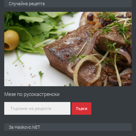
№4120 Магазин/Офис под наем в кв.
Случайна рецепта
Любен Каравелов, Хасково-близо до
градската градина!
преди 2 дни
ПРЕДЛАГА
ПРОСТОРЕН ТРИСТАЕН
АПАРТАМЕНТ В НОВА СГРАДА КВ.
КУБА
преди 3 дни
ПРЕДЛАГА
Продавам парцел в гр. Хасково кв.
Хисаря до ток, вода,канализация,
Мезе по русокастренски
асфалт 0889 537 426
Търси
преди 3 дни
ПРЕДЛАГА
СГЛОБЯВАНЕ НА МЕБЕЛИ.
За Haskovo.NET