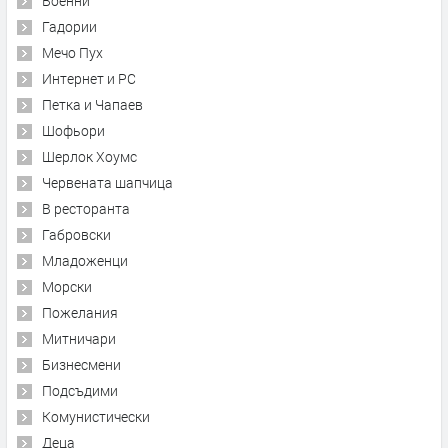
Военни
Гадории
Мечо Пух
Интернет и PC
Петка и Чапаев
Шофьори
Шерлок Хоумс
Червената шапчица
В ресторанта
Габровски
Младоженци
Морски
Пожелания
Митничари
Бизнесмени
Подсъдими
Комунистически
Деца