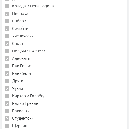
Коледа и Нова година
Пиянски
Рибари
Семейни
Ученически
Спорт
Поручик Ржевски
Адвокати
Бай Ганьо
Канибали
Други
Чукчи
Киркор и Гарабед
Радио Ереван
Расистки
Студентски
Щирлиц