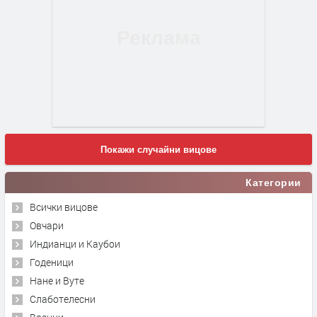
Покажи случайни вицове
Категории
Всички вицове
Овчари
Индианци и Каубои
Годеници
Нане и Вуте
Слаботелесни