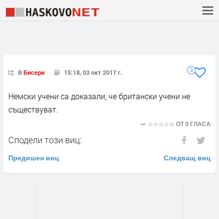
0
В
Бисери
15:18, 03 окт 2017 г.
Немски учени са доказали, че британски учени не
съществуват.
ОТ
0 ГЛАСА
Сподели този виц:
Предишен виц
Следващ виц