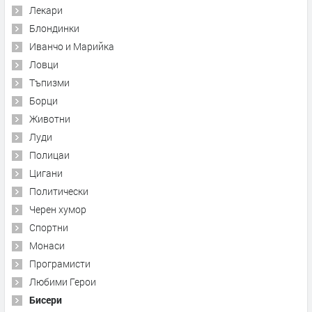
Лекари
Блондинки
Иванчо и Марийка
Ловци
Тъпизми
Борци
Животни
Луди
Полицаи
Цигани
Политически
Черен хумор
Спортни
Монаси
Програмисти
Любими Герои
Бисери