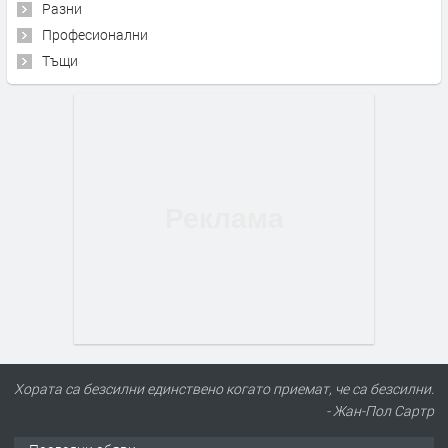
Разни
Професионални
Тъщи
Хората са безсилни единствено когато приемат, че са безсилни.
- Жан-Пол Сартр