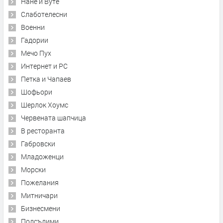
Нане и Вуте
Слаботелесни
Военни
Гадории
Мечо Пух
Интернет и PC
Петка и Чапаев
Шофьори
Шерлок Хоумс
Червената шапчица
В ресторанта
Габровски
Младоженци
Морски
Пожелания
Митничари
Бизнесмени
Подсъдими