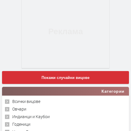
Покажи случайни вицове
Категории
Всички вицове
Овчари
Индианци и Каубои
Годеници