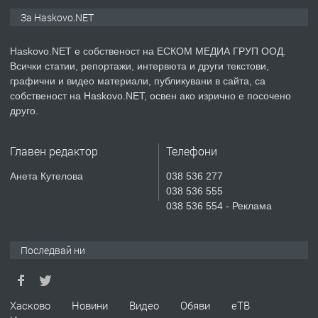
ПРЕДЛАГА
ПРОСТОРЕН ТРИСТАЕН
За Haskovo.NET
АПАРТАМЕНТ В НОВА СГРАДА КВ.
КУБА
Haskovo.NET е собственост на ЕСКОМ МЕДИА ГРУП ООД.
Всички статии, репортажи, интервюта и други текстови,
преди 4 дни
графични и видео материали, публикувани в сайта, са
собственост на Haskovo.NET, освен ако изрично е посочено
ПРЕДЛАГА
Продавам парцел в гр. Хасково кв.
друго.
Хисаря до ток, вода,канализация,
асфалт 0889 537 426
Главен редактор
Телефони
преди 4 дни
Анета Кутелова
038 536 277
038 536 555
ПРЕДЛАГА
СГЛОБЯВАНЕ НА МЕБЕЛИ.
038 536 554 - Реклама
Последвай ни
преди 4 дни
ПРЕДЛАГА
№4119 Едностаен обзаведен
Хасково
Новини
Видео
Обяви
еТВ
апартамент под наем в кв.