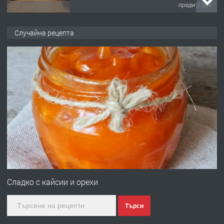
преди 2 дни
ПРЕДЛАГА
НАПЪЛНО ОБЗАВЕДЕН И
Случайна рецепта
ОБОРУДВАН ТРИСТАЕН
АПАРТАМЕНТ В ЦЕНТЪРА НА ГР.
ХАСКОВО
преди 3 дни
ПРЕДЛАГА
Давам гараж под наем
преди 3 дни
ПРЕДЛАГА
№4120 Магазин/Офис под наем в кв.
Любен Каравелов, Хасково-близо до
Сладко с кайсии и орехи
градската градина!
Търси
преди 3 дни