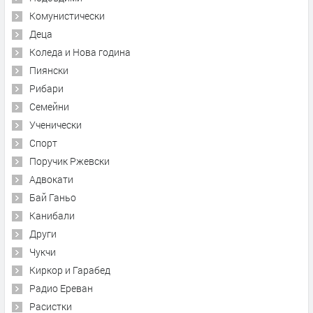
Комунистически
Деца
Коледа и Нова година
Пиянски
Рибари
Семейни
Ученически
Спорт
Поручик Ржевски
Адвокати
Бай Ганьо
Канибали
Други
Чукчи
Киркор и Гарабед
Радио Ереван
Расистки