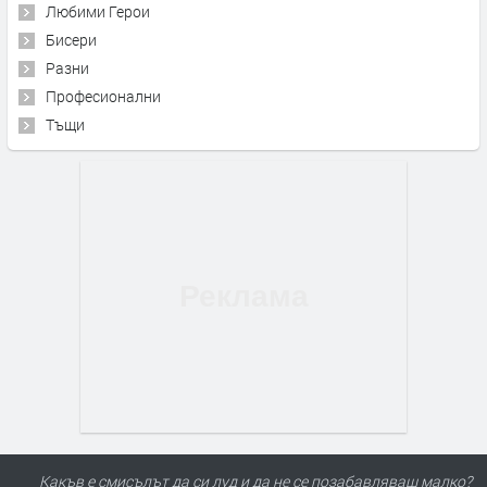
Любими Герои
Бисери
Разни
Професионални
Тъщи
Какъв е смисълът да си луд и да не се позабавляваш малко?