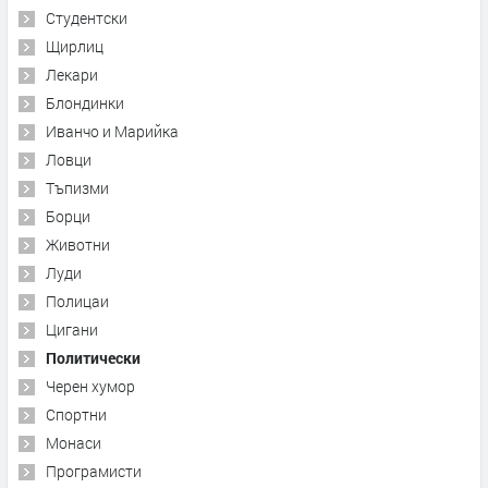
Студентски
Щирлиц
Лекари
Блондинки
Иванчо и Марийка
Ловци
Тъпизми
Борци
Животни
Луди
Полицаи
Цигани
Политически
Черен хумор
Спортни
Монаси
Програмисти