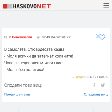
0
В
Политически
09:43, 04 окт 2017 г.
В самолета. Стюардесата казва:
- Моля всички да затегнат коланите!
Чува се недоволен мъжки глас:
- Моля, без политика!
ОТ
2 ГЛАСА
Сподели този виц:
Предишен виц
Следващ виц