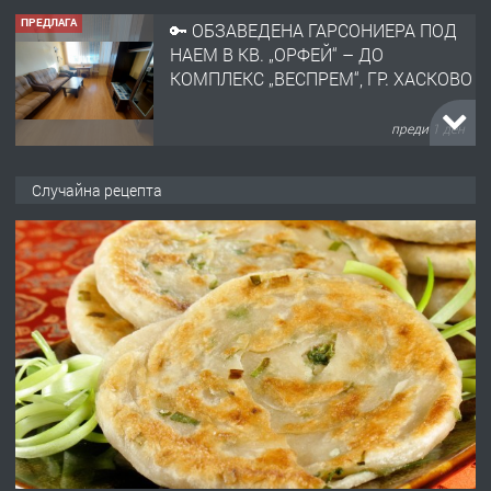
ПРЕДЛАГА
🔑 ОБЗАВЕДЕНА ГАРСОНИЕРА ПОД
НАЕМ В КВ. „ОРФЕЙ“ – ДО
КОМПЛЕКС „ВЕСПРЕМ“, ГР. ХАСКОВО
преди 1 ден
ПРЕДЛАГА
НАПЪЛНО ОБЗАВЕДЕН И
Случайна рецепта
ОБОРУДВАН ТРИСТАЕН
АПАРТАМЕНТ В ЦЕНТЪРА НА ГР.
ХАСКОВО
преди 2 дни
ПРЕДЛАГА
Давам гараж под наем
преди 2 дни
ПРЕДЛАГА
№4120 Магазин/Офис под наем в кв.