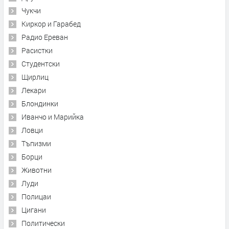
Чукчи
Киркор и Гарабед
Радио Ереван
Расистки
Студентски
Щирлиц
Лекари
Блондинки
Иванчо и Марийка
Ловци
Тъпизми
Борци
Животни
Луди
Полицаи
Цигани
Политически