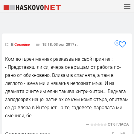
0
В
Семейни
15:18, 03 окт 2017 г.
Компютърен маниак разказва на свой приятел:
- Представяш ли си, вчера се връщам от работа по-
рано от обикновено. Влизам в спалнята, а там в
леглото - жена ми и някакъв непознат мъж. И на
двамата очите им едни такива хитри-хитри... Веднага
заподозрях нещо, затичах се към компютъра, опитвам
се да вляза в Интернет - а те, гадовете, паролата ми
сменили, бе...
ОТ
0 ГЛАСА
Сподели този виц: