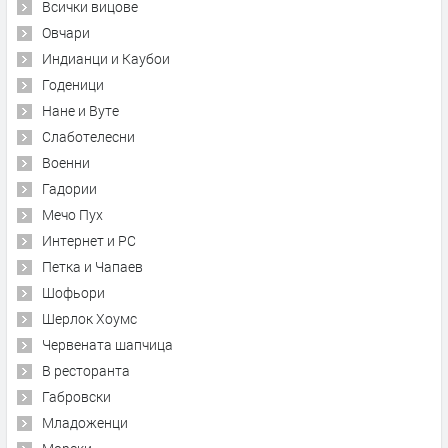
Всички вицове
Овчари
Индианци и Каубои
Годеници
Нане и Вуте
Слаботелесни
Военни
Гадории
Мечо Пух
Интернет и PC
Петка и Чапаев
Шофьори
Шерлок Хоумс
Червената шапчица
В ресторанта
Габровски
Младоженци