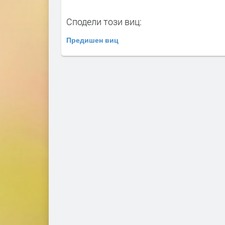
Сподели този виц:
Предишен виц