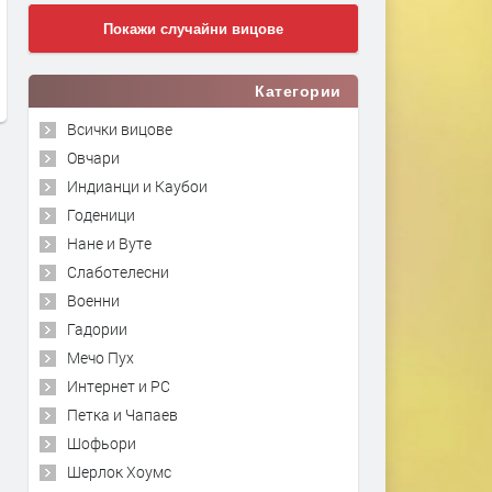
Покажи случайни вицове
Категории
Всички вицове
Овчари
Индианци и Каубои
Годеници
Нане и Вуте
Слаботелесни
Военни
Гадории
Мечо Пух
Интернет и PC
Петка и Чапаев
Шофьори
Шерлок Хоумс