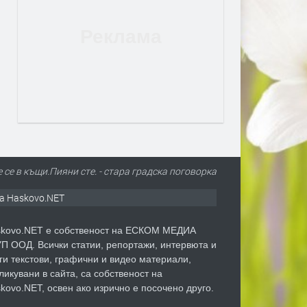
е се в къщи.Пияни сте. - стара градска поговорка
а Haskovo.NET
kovo.NET е собственост на ЕСКОМ МЕДИА
П ООД. Всички статии, репортажи, интервюта и
ги текстови, графични и видео материали,
ликувани в сайта, са собственост на
kovo.NET, освен ако изрично е посочено друго.