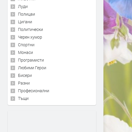
Луди
Полицаи
Цигани
Политически
Черен хумор
Спортни
Монаси
Програмисти
Любими Герои
Бисери
Разни
Професионални
Тъщи