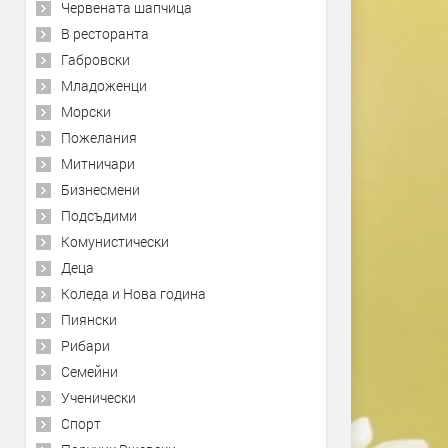
Червената шапчица
В ресторанта
Габровски
Младоженци
Морски
Пожелания
Митничари
Бизнесмени
Подсъдими
Комунистически
Деца
Коледа и Нова година
Пиянски
Рибари
Семейни
Ученически
Спорт