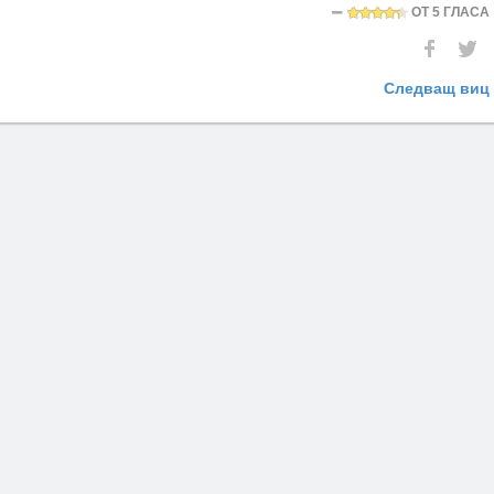
ОТ
5 ГЛАСА
Следващ виц