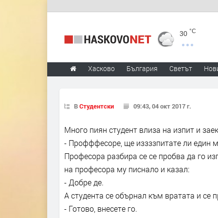
°C
30
Хасково
България
Светът
Нов
В
Студентски
09:43, 04 окт 2017 г.
Много пиян студент влиза на изпит и зае
- Профффесоре, ще иззззпитате ли един м
Професора разбира се се пробва да го из
на професора му писнало и казал:
- Добре де.
А студента се обърнал към вратата и се 
- Готово, внесете го.