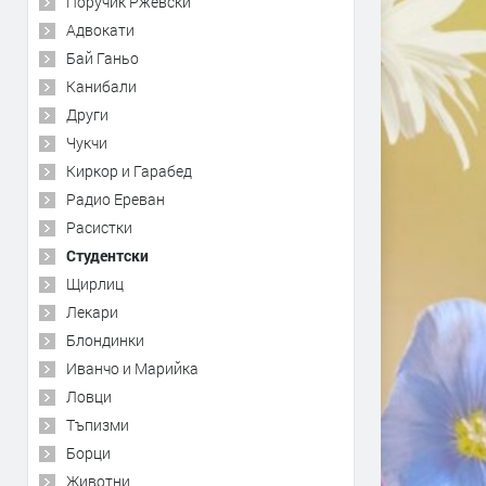
Поручик Ржевски
Адвокати
Бай Ганьо
Канибали
Други
Чукчи
Киркор и Гарабед
Радио Ереван
Расистки
Студентски
Щирлиц
Лекари
Блондинки
Иванчо и Марийка
Ловци
Тъпизми
Борци
Животни