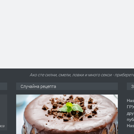
Ако сте силни, смели, ловки и много секси - приберет
Случайна рецепта
З
Has
ГРУ
дру
пуб
Has
аса