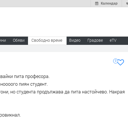
Календар
ини
Обяви
Свободно време
Видео
Градове
eTV
0
квайки пита професора.
ноооого пиян студент.
гони, но студента продължава да пита настойчево. Накрая
провикнал.