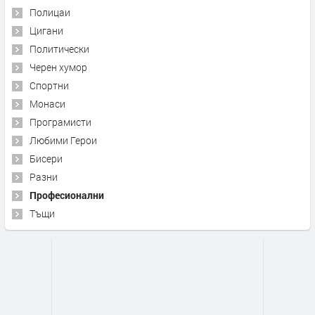
Полицаи
Цигани
Политически
Черен хумор
Спортни
Монаси
Програмисти
Любими Герои
Бисери
Разни
Професионални
Тъщи