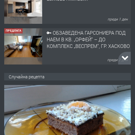
преди 1 ден
ПРЕДЛАГА
🔑 ОБЗАВЕДЕНА ГАРСОНИЕРА ПОД
НАЕМ В КВ. „ОРФЕЙ“ – ДО
КОМПЛЕКС „ВЕСПРЕМ“, ГР. ХАСКОВО
преди 2 дни
ПРЕДЛАГА
НАПЪЛНО ОБЗАВЕДЕН И
Случайна рецепта
ОБОРУДВАН ТРИСТАЕН
АПАРТАМЕНТ В ЦЕНТЪРА НА ГР.
ХАСКОВО
преди 3 дни
ПРЕДЛАГА
Давам гараж под наем