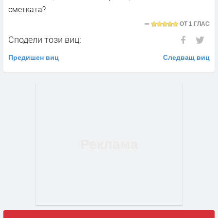
сметката?
ОТ
1 ГЛАС
Сподели този виц:
Предишен виц
Следващ виц