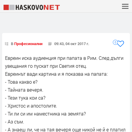
0
В
Професионални
09:43, 04 окт 2017 г.
Евреин иска аудиенция при папата в Рим. След дълги
увещания го пускат при Светия отец.
Евреинът вади картина и я показва на папата:
- Това какво е?
- Тайната вечеря.
- Тези тука кои са?
- Христос и апостолите.
- Ти ли си им наместника на земята?
- Аз съм.
- А знаеш ли, че на тая вечеря още никой не й е платил