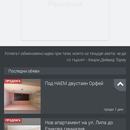
Успехът обикновено идва при тези, които са твърде заети, че да
го търсят - Хенри Дейвид Тореу
Последни обяви
ПРЕДЛАГА
Под НАЕМ двустаен Орфей
преди 1 ден
ПРЕДЛАГА
Нов апартамент на ул. Липа до
Езикова гимназия