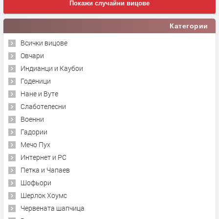
Покажи случайни вицове
Категории
Всички вицове
Овчари
Индианци и Каубои
Годеници
Нане и Вуте
Слаботелесни
Военни
Гадории
Мечо Пух
Интернет и PC
Петка и Чапаев
Шофьори
Шерлок Хоумс
Червената шапчица