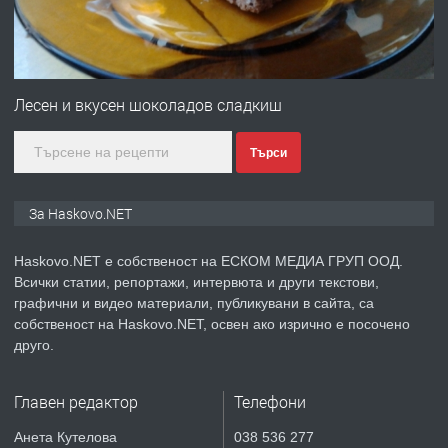
преди 3 дни
ПРЕДЛАГА
№4120 Магазин/Офис под наем в кв.
Любен Каравелов, Хасково-близо до
Лесен и вкусен шоколадов сладкиш
градската градина!
Търси
преди 3 дни
ПРЕДЛАГА
ПРОСТОРЕН ТРИСТАЕН
За Haskovo.NET
АПАРТАМЕНТ В НОВА СГРАДА КВ.
КУБА
Haskovo.NET е собственост на ЕСКОМ МЕДИА ГРУП ООД.
Всички статии, репортажи, интервюта и други текстови,
преди 4 дни
графични и видео материали, публикувани в сайта, са
собственост на Haskovo.NET, освен ако изрично е посочено
ПРЕДЛАГА
Продавам парцел в гр. Хасково кв.
друго.
Хисаря до ток, вода,канализация,
асфалт 0889 537 426
Главен редактор
Телефони
преди 4 дни
Анета Кутелова
038 536 277