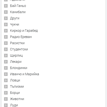
Бай Ганьо
Канибали
Други
Чукчи
Киркор и Гарабед
Радио Ереван
Расистки
Студентски
Щирлиц
Лекари
Блондинки
Иванчо и Марийка
Ловци
Тъпизми
Борци
Животни
Луди