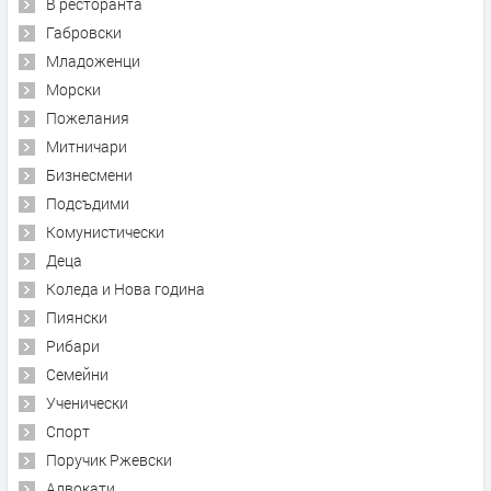
В ресторанта
Габровски
Младоженци
Морски
Пожелания
Митничари
Бизнесмени
Подсъдими
Комунистически
Деца
Коледа и Нова година
Пиянски
Рибари
Семейни
Ученически
Спорт
Поручик Ржевски
Адвокати