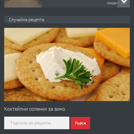
преди 2 дни
ПРЕДЛАГА
НАПЪЛНО ОБЗАВЕДЕН И
Случайна рецепта
ОБОРУДВАН ТРИСТАЕН
АПАРТАМЕНТ В ЦЕНТЪРА НА ГР.
ХАСКОВО
преди 2 дни
ПРЕДЛАГА
Давам гараж под наем
преди 2 дни
ПРЕДЛАГА
№4120 Магазин/Офис под наем в кв.
Любен Каравелов, Хасково-близо до
Коктейлни соленки за вино
градската градина!
Търси
преди 3 дни