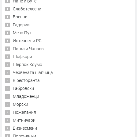
Нане и Вуте
Слаботелесни
Военни
Гадории
Мечо Пух
Интернет и PC
Петка и Чапаев
Шофьори
Шерлок Хоумс
Червената шапчица
В ресторанта
Габровски
Младоженци
Морски
Пожелания
Митничари
Бизнесмени
Подсъдими