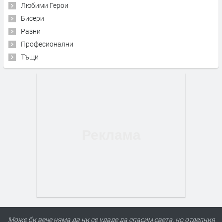
Любими Герои
Бисери
Разни
Професионални
Тъщи
Може би вече няма да ни се удаде да спасим света, но отделния