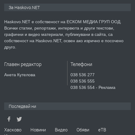
ПРЕДЛАГА
ПРОСТОРЕН ТРИСТАЕН
За Haskovo.NET
АПАРТАМЕНТ В НОВА СГРАДА КВ.
КУБА
Haskovo.NET е собственост на ЕСКОМ МЕДИА ГРУП ООД.
Всички статии, репортажи, интервюта и други текстови,
преди 3 дни
графични и видео материали, публикувани в сайта, са
собственост на Haskovo.NET, освен ако изрично е посочено
ПРЕДЛАГА
Продавам парцел в гр. Хасково кв.
друго.
Хисаря до ток, вода,канализация,
асфалт 0889 537 426
Главен редактор
Телефони
преди 3 дни
Анета Кутелова
038 536 277
038 536 555
ПРЕДЛАГА
СГЛОБЯВАНЕ НА МЕБЕЛИ.
038 536 554 - Реклама
Последвай ни
преди 3 дни
ПРЕДЛАГА
№4119 Едностаен обзаведен
Хасково
Новини
Видео
Обяви
еТВ
апартамент под наем в кв.