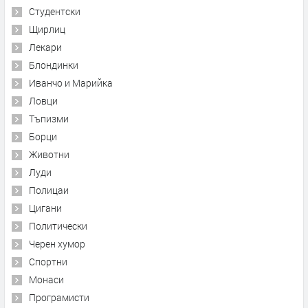
Студентски
Щирлиц
Лекари
Блондинки
Иванчо и Марийка
Ловци
Тъпизми
Борци
Животни
Луди
Полицаи
Цигани
Политически
Черен хумор
Спортни
Монаси
Програмисти