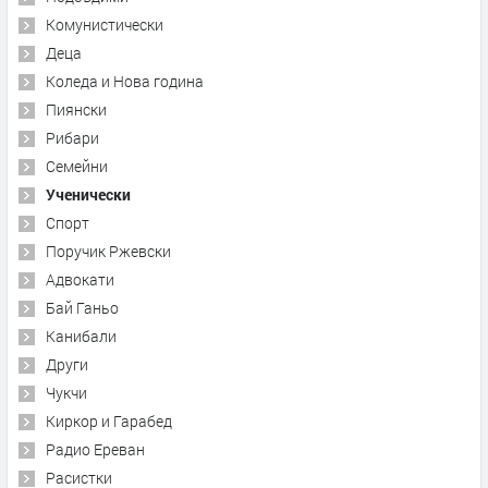
Комунистически
Деца
Коледа и Нова година
Пиянски
Рибари
Семейни
Ученически
Спорт
Поручик Ржевски
Адвокати
Бай Ганьо
Канибали
Други
Чукчи
Киркор и Гарабед
Радио Ереван
Расистки