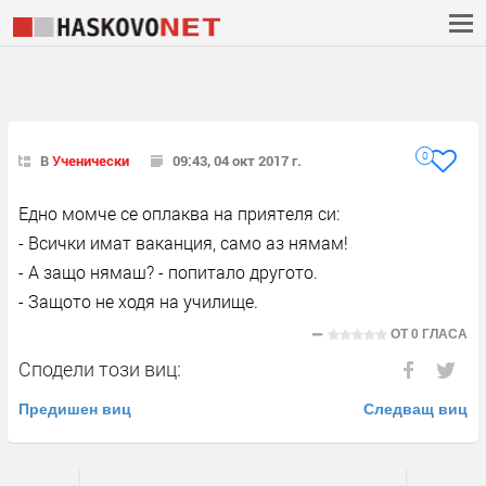
0
В
Ученически
09:43, 04 окт 2017 г.
Едно момче се оплаква на приятеля си:
- Всички имат ваканция, само аз нямам!
- А защо нямаш? - попитало другото.
- Защото не ходя на училище.
ОТ
0 ГЛАСА
Сподели този виц:
Предишен виц
Следващ виц