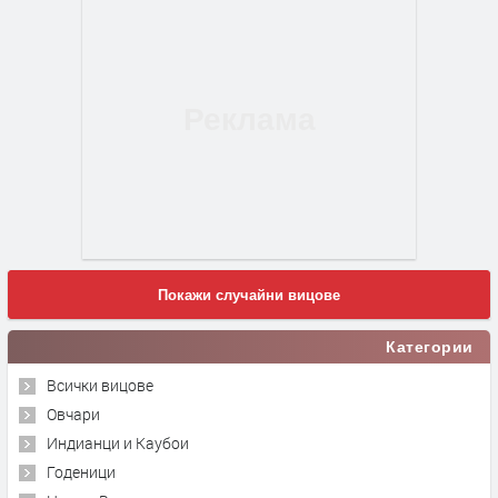
Покажи случайни вицове
Категории
Всички вицове
Овчари
Индианци и Каубои
Годеници