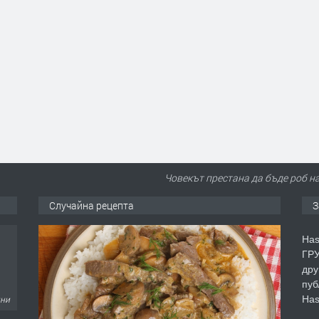
Човекът престана да бъде роб на
Случайна рецепта
З
Has
ГРУ
дру
пуб
Has
дни