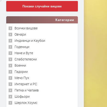
Покажи случайни вицове
Категории
Всички вицове
Овчари
Индианци и Каубои
Годеници
Нане и Вуте
Слаботелесни
Военни
Гадории
Мечо Пух
Интернет и PC
Петка и Чапаев
Шофьори
Шерлок Хоумс