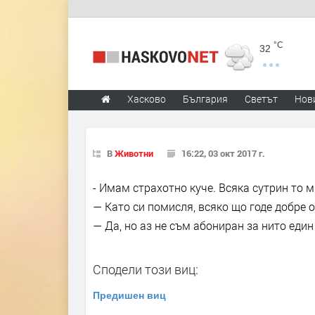
°C
32
Хасково
България
Светът
Нов
В
Животни
16:22, 03 окт 2017 г.
- Имам страхотно куче. Всяка сутрин то м
— Като си помисля, всяко що годе добре 
— Да, но аз не съм абониран за нито един
Сподели този виц:
Предишен виц