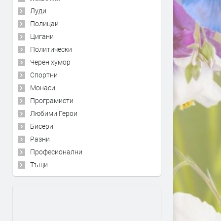
Луди
Полицаи
Цигани
Политически
Черен хумор
Спортни
Монаси
Програмисти
Любими Герои
Бисери
Разни
Професионални
Тъщи