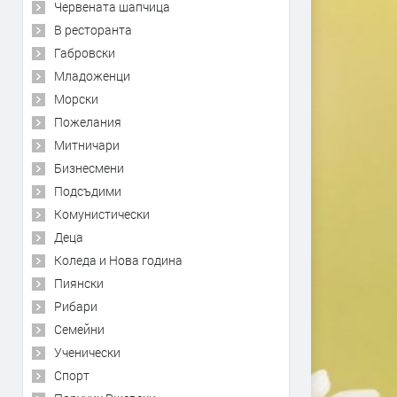
Червената шапчица
В ресторанта
Габровски
Младоженци
Морски
Пожелания
Митничари
Бизнесмени
Подсъдими
Комунистически
Деца
Коледа и Нова година
Пиянски
Рибари
Семейни
Ученически
Спорт