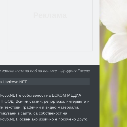
 човека и стана роб на вещите. - Фридрих Енгелс
а Haskovo.NET
kovo.NET е собственост на ЕСКОМ МЕДИА
П ООД. Всички статии, репортажи, интервюта и
ги текстови, графични и видео материали,
ликувани в сайта, са собственост на
kovo.NET, освен ако изрично е посочено друго.