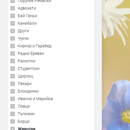
Поручик Ржевски
Адвокати
Бай Ганьо
Канибали
Други
Чукчи
Киркор и Гарабед
Радио Ереван
Расистки
Студентски
Щирлиц
Лекари
Блондинки
Иванчо и Марийка
Ловци
Тъпизми
Борци
Животни