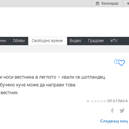
Календар
ини
Обяви
Свободно време
Видео
Градове
eTV
0
и носи вестника в леглото – хвали се шотландец.
обучено куче може да направи това.
 вестник.
ОТ
0 ГЛАСА
Следващ виц