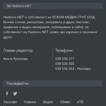
ПРЕДЛАГА
ПРОСТОРЕН ТРИСТАЕН
За Haskovo.NET
АПАРТАМЕНТ В НОВА СГРАДА КВ.
КУБА
Haskovo.NET е собственост на ЕСКОМ МЕДИА ГРУП ООД.
Всички статии, репортажи, интервюта и други текстови,
преди 5 дни
графични и видео материали, публикувани в сайта, са
собственост на Haskovo.NET, освен ако изрично е посочено
ПРЕДЛАГА
Продавам парцел в гр. Хасково кв.
друго.
Хисаря до ток, вода,канализация,
асфалт 0889 537 426
Главен редактор
Телефони
преди 5 дни
Анета Кутелова
038 536 277
038 536 555
ПРЕДЛАГА
СГЛОБЯВАНЕ НА МЕБЕЛИ.
038 536 554 - Реклама
Последвай ни
преди 5 дни
ПРЕДЛАГА
№4119 Едностаен обзаведен
Хасково
Новини
Видео
Обяви
еТВ
апартамент под наем в кв.