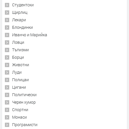
Студентски
Щирлиц
Лекари
Блондинки
Иванчо и Марийка
Ловци
Тъпизми
Борци
Животни
Луди
Полицаи
Цигани
Политически
Черен хумор
Спортни
Монаси
Програмисти