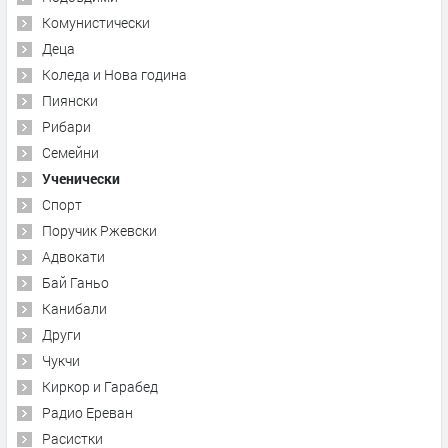
Комунистически
Деца
Коледа и Нова година
Пиянски
Рибари
Семейни
Ученически
Спорт
Поручик Ржевски
Адвокати
Бай Ганьо
Канибали
Други
Чукчи
Киркор и Гарабед
Радио Ереван
Расистки