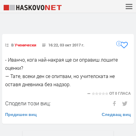
0
В
Ученически
16:22, 03 окт 2017 г.
- Иванчо, кога най-накрая ще си оправиш лошите
оценки?
— Тате, всеки ден се опитвам, но учителската не
оставя дневника без надзор.
ОТ
0 ГЛАСА
Сподели този виц:
Предишен виц
Следващ виц