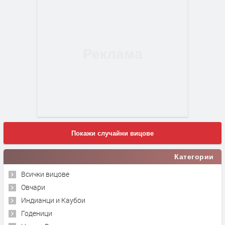
Покажи случайни вицове
Категории
Всички вицове
Овчари
Индианци и Каубои
Годеници