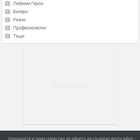
Любими Герои
Бисери
Разни
Професионални
Тъщи
Кокошката е само средство за яйцето да създаде друго яйце. -