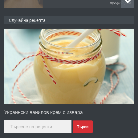
преди 3 дни
ПРЕДЛАГА
НАПЪЛНО ОБЗАВЕДЕН И
Случайна рецепта
ОБОРУДВАН ТРИСТАЕН
АПАРТАМЕНТ В ЦЕНТЪРА НА ГР.
ХАСКОВО
преди 4 дни
ПРЕДЛАГА
Давам гараж под наем
преди 4 дни
ПРЕДЛАГА
№4120 Магазин/Офис под наем в кв.
Любен Каравелов, Хасково-близо до
Украински ванилов крем с извара
градската градина!
Търси
преди 4 дни