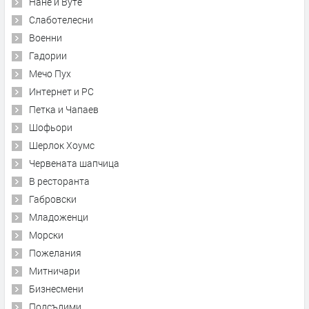
Нане и Вуте
Слаботелесни
Военни
Гадории
Мечо Пух
Интернет и PC
Петка и Чапаев
Шофьори
Шерлок Хоумс
Червената шапчица
В ресторанта
Габровски
Младоженци
Морски
Пожелания
Митничари
Бизнесмени
Подсъдими