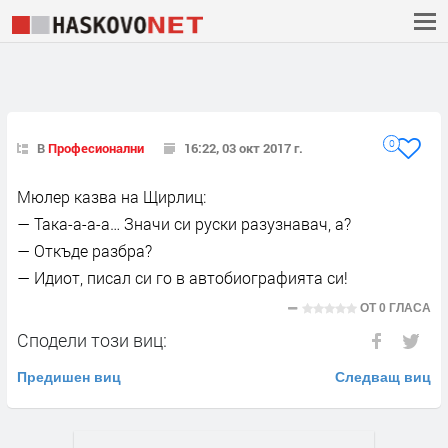
0
В
Професионални
16:22, 03 окт 2017 г.
Мюлер казва на Щирлиц:
— Така-а-а-а… Значи си руски разузнавач, а?
— Откъде разбра?
— Идиот, писал си го в автобиографията си!
ОТ
0 ГЛАСА
Сподели този виц:
Предишен виц
Следващ виц