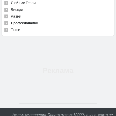
Любими Герои
Бисери
Разни
Професионални
Тъщи
Не съм се провалил. Просто открих 10000 начина, които не