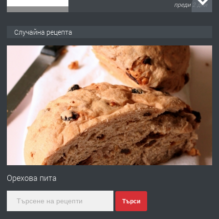
преди 2 дни
ПРЕДЛАГА
№4120 Магазин/Офис под наем в кв.
Случайна рецепта
Любен Каравелов, Хасково-близо до
градската градина!
преди 2 дни
ПРЕДЛАГА
ПРОСТОРЕН ТРИСТАЕН
АПАРТАМЕНТ В НОВА СГРАДА КВ.
КУБА
преди 3 дни
ПРЕДЛАГА
Продавам парцел в гр. Хасково кв.
Хисаря до ток, вода,канализация,
Орехова пита
асфалт 0889 537 426
Търси
преди 3 дни