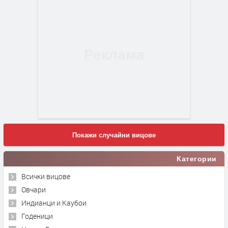
Покажи случайни вицове
Категории
Всички вицове
Овчари
Индианци и Каубои
Годеници