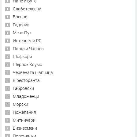
Нане и Вуте
Слаботелесни
Военни
Гадории
Мечо Пух
Интернет и PC
Петка и Чапаев
Шофьори
Шерлок Хоумс
Червената шапчица
В ресторанта
Габровски
Младоженци
Морски
Пожелания
Митничари
Бизнесмени
Подсъдими