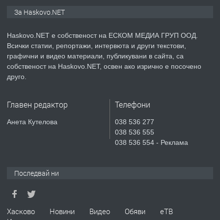
ПРЕДЛАГА
СГЛОБЯВАНЕ НА МЕБЕЛИ.
За Haskovo.NET
Haskovo.NET е собственост на ЕСКОМ МЕДИА ГРУП ООД.
Всички статии, репортажи, интервюта и други текстови,
преди 3 дни
графични и видео материали, публикувани в сайта, са
собственост на Haskovo.NET, освен ако изрично е посочено
ПРЕДЛАГА
№4119 Едностаен обзаведен
друго.
апартамент под наем в кв.
Училищни, гр. Хасково.
Главен редактор
Телефони
преди 3 дни
Анета Кутелова
038 536 277
038 536 555
ПРЕДЛАГА
Къртене на бетон! Събаряне на
038 536 554 - Реклама
сгради!
Последвай ни
преди 3 дни
ПРЕДЛАГА
Апартамент за продажба
Хасково
Новини
Видео
Обяви
еТВ