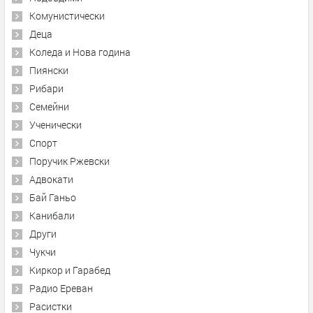
Комунистически
Деца
Коледа и Нова година
Пиянски
Рибари
Семейни
Ученически
Спорт
Поручик Ржевски
Адвокати
Бай Ганьо
Канибали
Други
Чукчи
Киркор и Гарабед
Радио Ереван
Расистки