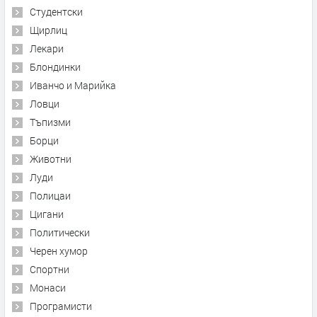
Студентски
Щирлиц
Лекари
Блондинки
Иванчо и Марийка
Ловци
Тъпизми
Борци
Животни
Луди
Полицаи
Цигани
Политически
Черен хумор
Спортни
Монаси
Програмисти