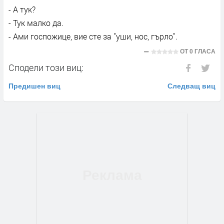
- А тук?
- Тук малко да.
- Ами госпожице, вие сте за "уши, нос, гърло".
ОТ
0 ГЛАСА
Сподели този виц:
Предишен виц
Следващ виц