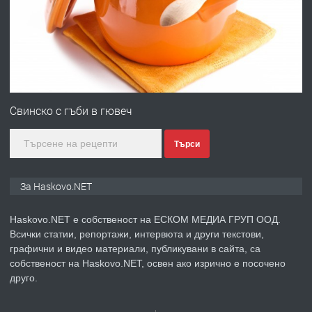
преди 3 дни
ПРЕДЛАГА
№4120 Магазин/Офис под наем в кв.
Любен Каравелов, Хасково-близо до
Свинско с гъби в гювеч
градската градина!
Търси
преди 3 дни
ПРЕДЛАГА
ПРОСТОРЕН ТРИСТАЕН
За Haskovo.NET
АПАРТАМЕНТ В НОВА СГРАДА КВ.
КУБА
Haskovo.NET е собственост на ЕСКОМ МЕДИА ГРУП ООД.
Всички статии, репортажи, интервюта и други текстови,
преди 4 дни
графични и видео материали, публикувани в сайта, са
собственост на Haskovo.NET, освен ако изрично е посочено
ПРЕДЛАГА
Продавам парцел в гр. Хасково кв.
друго.
Хисаря до ток, вода,канализация,
асфалт 0889 537 426