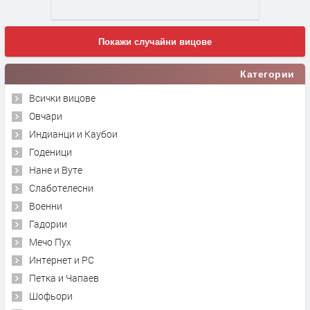
Покажи случайни вицове
Категории
Всички вицове
Овчари
Индианци и Каубои
Годеници
Нане и Вуте
Слаботелесни
Военни
Гадории
Мечо Пух
Интернет и PC
Петка и Чапаев
Шофьори