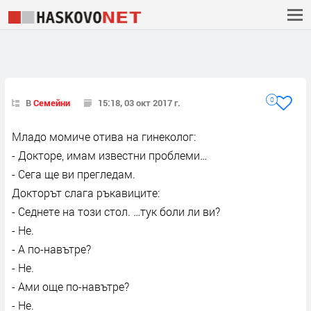
0
В
Семейни
15:18, 03 окт 2017 г.
Младо момиче отива на гинеколог:
- Докторе, имам известни проблеми…
- Сега ще ви прегледам.
Докторът слага ръкавиците:
- Седнете на този стол. …тук боли ли ви?
- Не.
- А по-навътре?
- Не.
- Ами още по-навътре?
- Не.