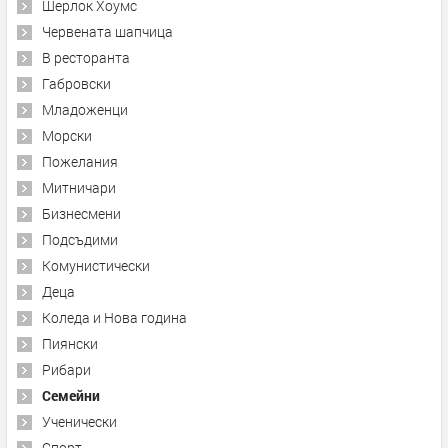
Шерлок Хоумс
Червената шапчица
В ресторанта
Габровски
Младоженци
Морски
Пожелания
Митничари
Бизнесмени
Подсъдими
Комунистически
Деца
Коледа и Нова година
Пиянски
Рибари
Семейни
Ученически
Спорт