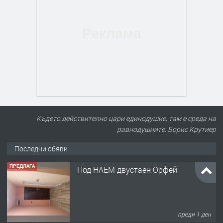
Където действително цари единодушие, там е среда на
равнодушните. Борис Крутиер
Последни обяви
ПРЕДЛАГА
Под НАЕМ двустаен Орфей
преди 1 ден