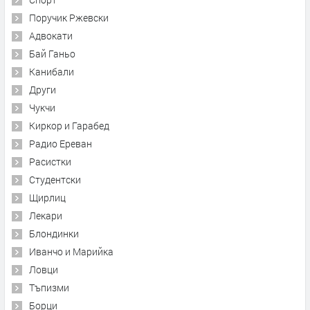
Поручик Ржевски
Адвокати
Бай Ганьо
Канибали
Други
Чукчи
Киркор и Гарабед
Радио Ереван
Расистки
Студентски
Щирлиц
Лекари
Блондинки
Иванчо и Марийка
Ловци
Тъпизми
Борци