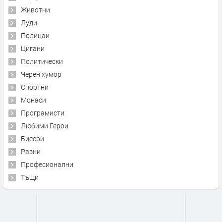
Животни
Луди
Полицаи
Цигани
Политически
Черен хумор
Спортни
Монаси
Програмисти
Любими Герои
Бисери
Разни
Професионални
Тъщи