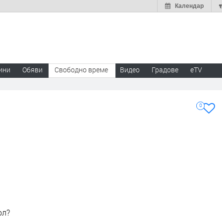
Календар
ини
Обяви
Свободно време
Видео
Градове
eTV
0
ол?