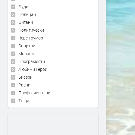
Луди
Полицаи
Цигани
Политически
Черен хумор
Спортни
Монаси
Програмисти
Любими Герои
Бисери
Разни
Професионални
Тъщи