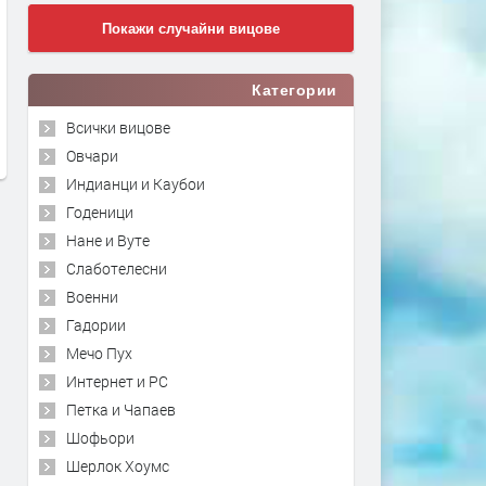
Покажи случайни вицове
Категории
Всички вицове
Овчари
Индианци и Каубои
Годеници
Нане и Вуте
Слаботелесни
Военни
Гадории
Мечо Пух
Интернет и PC
Петка и Чапаев
Шофьори
Шерлок Хоумс