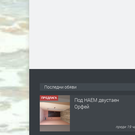
Последни обяви
ПРЕДЛАГА
Под НАЕМ двустаен
Орфей
преди 19 ч