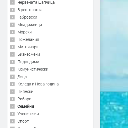
Червената шапчица
В ресторанта
Габровски
Младоженци
Морски
Пожелания
Митничари
Бизнесмени
Подсъдими
Комунистически
Деца
Коледа и Нова година
Пиянски
Рибари
Семейни
Ученически
Спорт