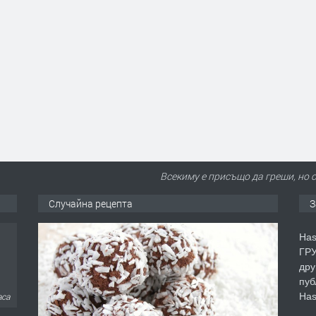
Всекиму е присъщо да греши, но 
Случайна рецепта
З
Has
ГРУ
дру
пуб
Has
аса