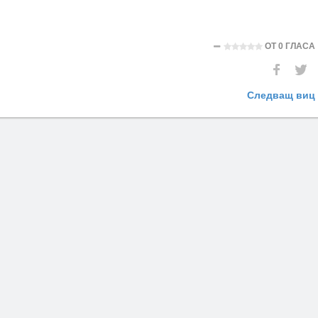
ОТ
0 ГЛАСА
Следващ виц