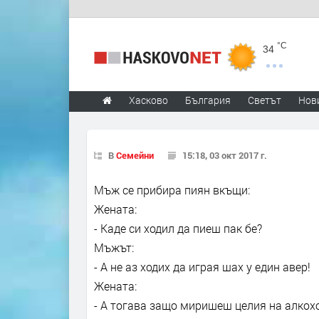
°C
34
Хасково
България
Светът
Нов
В
Семейни
15:18, 03 окт 2017 г.
Мъж се прибира пиян вкъщи:
Жената:
- Каде си ходил да пиеш пак бе?
Мъжът:
- А не аз ходих да играя шах у един авер!
Жената:
- А тогава защо миришеш целия на алкох