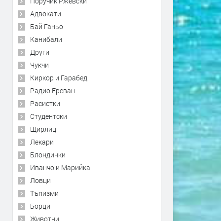
Поручик Ржевски
Адвокати
Бай Ганьо
Канибали
Други
Чукчи
Киркор и Гарабед
Радио Ереван
Расистки
Студентски
Щирлиц
Лекари
Блондинки
Иванчо и Марийка
Ловци
Тъпизми
Борци
Животни