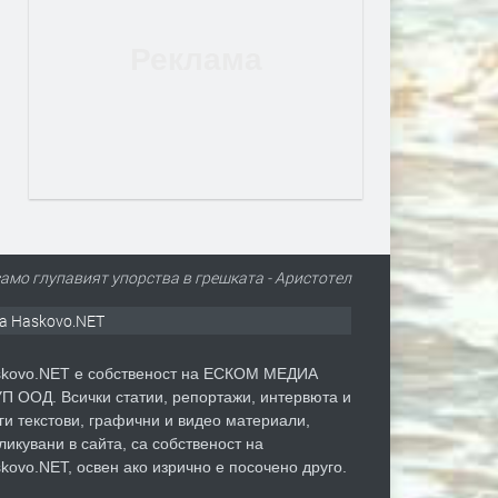
само глупавият упорства в грешката - Аристотел
а Haskovo.NET
kovo.NET е собственост на ЕСКОМ МЕДИА
П ООД. Всички статии, репортажи, интервюта и
ги текстови, графични и видео материали,
ликувани в сайта, са собственост на
kovo.NET, освен ако изрично е посочено друго.