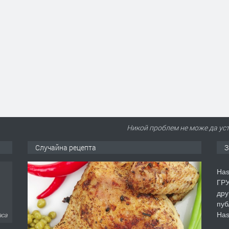
Никой проблем не може да уст
Случайна рецепта
З
Has
ГРУ
дру
пуб
Has
аса