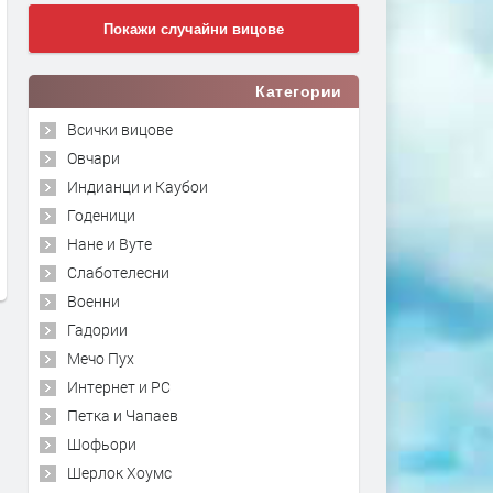
Покажи случайни вицове
Категории
Всички вицове
Овчари
Индианци и Каубои
Годеници
Нане и Вуте
Слаботелесни
Военни
Гадории
Мечо Пух
Интернет и PC
Петка и Чапаев
Шофьори
Шерлок Хоумс