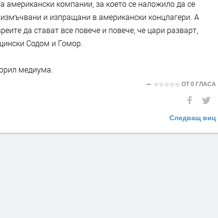
а американски компании, за което се наложило да се
л измъчвани и изпращани в американски концлагери. А
реите да стават все повече и повече, че цари разварт,
щински Содом и Гомор.
ворил медиума.
ОТ
0 ГЛАСА
Следващ виц