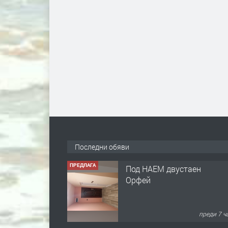
Последни обяви
ПРЕДЛАГА
Под НАЕМ двустаен
Орфей
преди 7 ч