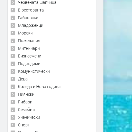
Червената шапчица
В ресторанта
Габровски
Младоженци
Морски
Пожелания
Митничари
Бизнесмени
Подсъдими
Комунистически
Деца
Коледа и Нова година
Пиянски
Рибари
Семейни
Ученически
Спорт