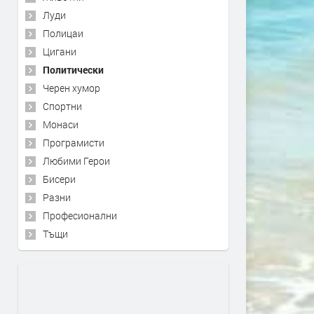
Луди
Полицаи
Цигани
Политически
Черен хумор
Спортни
Монаси
Програмисти
Любими Герои
Бисери
Разни
Професионални
Тъщи