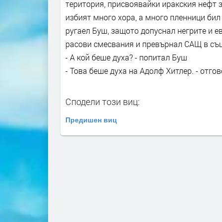
територия, присвоявайки иракския нефт з
избият много хора, а много пленници би
ругаел Буш, защото допуснал негрите и ев
расови смесвания и превърнал САЩ в съ
- А кой беше духа? - попитал Буш
- Това беше духа на Адолф Хитлер. - отго
Сподели този виц:
Предишен виц