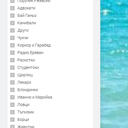
Поручик Ржевски
Адвокати
Бай Ганьо
Канибали
Други
Чукчи
Киркор и Гарабед
Радио Ереван
Расистки
Студентски
Щирлиц
Лекари
Блондинки
Иванчо и Марийка
Ловци
Тъпизми
Борци
Животни