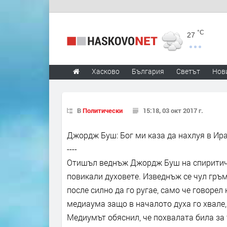
°C
27
Хасково
България
Светът
Нов
В
Политически
15:18, 03 окт 2017 г.
Джордж Буш: Бог ми каза да нахлуя в Ир
----
Отишъл веднъж Джордж Буш на спиритичес
повикали духовете. Изведнъж се чул гръм
после силно да го ругае, само че говоре
медиаума защо в началото духа го хвале,
Медиумът обяснил, че похвалата била за 