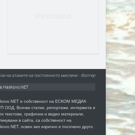
ои на атаките на постоянното мислене. - Волтер
а Haskovo.NET
kovo.NET е собственост на ЕСКОМ МЕДИА
П ООД. Всички статии, репортажи, интервюта и
ги текстови, графични и видео материали,
ликувани в сайта, са собственост на
kovo.NET, освен ако изрично е посочено друго.