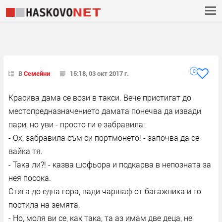
0
В
Семейни
15:18, 03 окт 2017 г.
Красива дама се вози в такси. Вече пристигат до
местопредназначението дамата понечва да извади
пари, но уви - просто ги е забравила:
- Ох, забравила съм си портмонето! - започва да се
вайка тя.
- Така ли?! - казва шофьора и подкарва в непозната за
нея посока.
Стига до една гора, вади чаршаф от багажника и го
постила на земята.
- Но, моля ви се, как така, та аз имам две деца, не