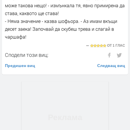
може такова нещо! - измънкала тя, явно примирена да
става, каквото ще става!
- Няма значение - казва шофьора. - Аз имам вкъщи
десет заека! Започвай да скубеш трева и слагай в
чаршафа!
ОТ
1 ГЛАС
Сподели този виц:
Предишен виц
Следващ виц