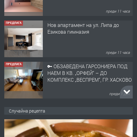
преди 11 часа
ПРЕДЛАГА
Нов апартамент на ул. Липа до
Езикова гимназия
преди 11 часа
ПРЕДЛАГА
🔑 ОБЗАВЕДЕНА ГАРСОНИЕРА ПОД
НАЕМ В КВ. „ОРФЕЙ“ – ДО
КОМПЛЕКС „ВЕСПРЕМ“, ГР. ХАСКОВО
преди 1 ден
ПРЕДЛАГА
НАПЪЛНО ОБЗАВЕДЕН И
Случайна рецепта
ОБОРУДВАН ТРИСТАЕН
АПАРТАМЕНТ В ЦЕНТЪРА НА ГР.
ХАСКОВО
преди 2 дни