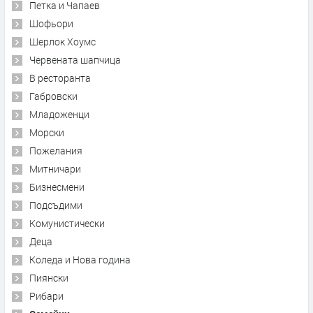
Петка и Чапаев
Шофьори
Шерлок Хоумс
Червената шапчица
В ресторанта
Габровски
Младоженци
Морски
Пожелания
Митничари
Бизнесмени
Подсъдими
Комунистически
Деца
Коледа и Нова година
Пиянски
Рибари