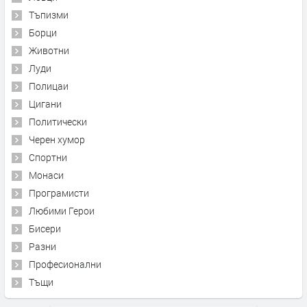
Тъпизми
Борци
Животни
Луди
Полицаи
Цигани
Политически
Черен хумор
Спортни
Монаси
Програмисти
Любими Герои
Бисери
Разни
Професионални
Тъщи