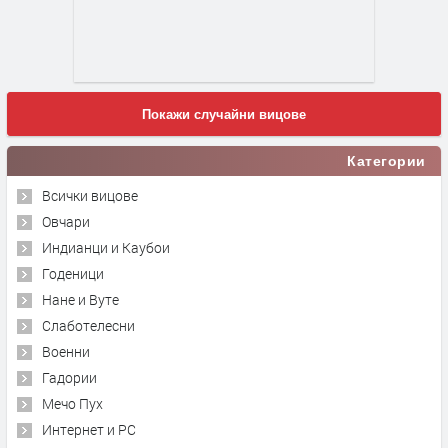
Покажи случайни вицове
Категории
Всички вицове
Овчари
Индианци и Каубои
Годеници
Нане и Вуте
Слаботелесни
Военни
Гадории
Мечо Пух
Интернет и PC