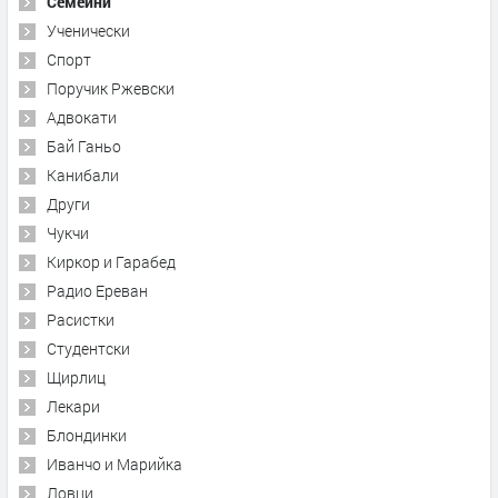
Семейни
Ученически
Спорт
Поручик Ржевски
Адвокати
Бай Ганьо
Канибали
Други
Чукчи
Киркор и Гарабед
Радио Ереван
Расистки
Студентски
Щирлиц
Лекари
Блондинки
Иванчо и Марийка
Ловци