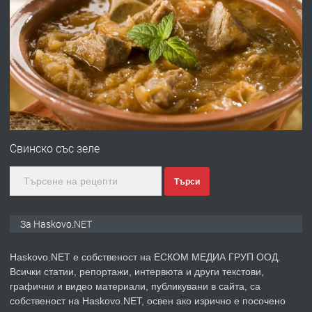
ПРЕДЛАГА
Давам гараж под наем
преди 2 дни
ПРЕДЛАГА
№4120 Магазин/Офис под наем в кв.
Любен Каравелов, Хасково-близо до
Свинско със зеле
градската градина!
Търси
преди 2 дни
ПРЕДЛАГА
ПРОСТОРЕН ТРИСТАЕН
За Haskovo.NET
АПАРТАМЕНТ В НОВА СГРАДА КВ.
КУБА
Haskovo.NET е собственост на ЕСКОМ МЕДИА ГРУП ООД.
Всички статии, репортажи, интервюта и други текстови,
преди 3 дни
графични и видео материали, публикувани в сайта, са
собственост на Haskovo.NET, освен ако изрично е посочено
ПРЕДЛАГА
Продавам парцел в гр. Хасково кв.