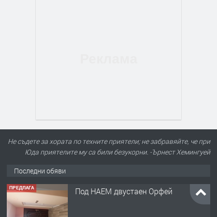
Не съдете за хората по техните приятели; не забравяйте, че при
Юда приятелите му са били безукорни. -Ърнест Хемингуей
Последни обяви
ПРЕДЛАГА
Под НАЕМ двустаен Орфей