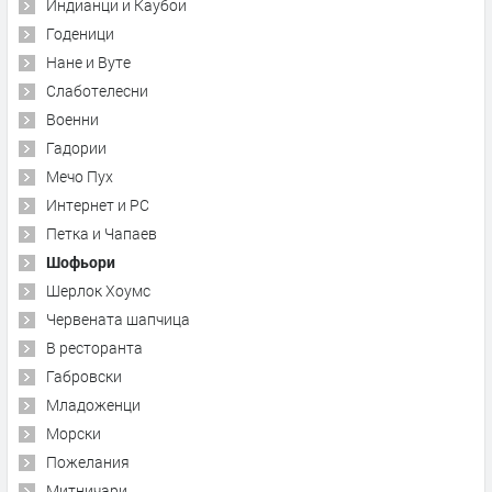
Индианци и Каубои
Годеници
Нане и Вуте
Слаботелесни
Военни
Гадории
Мечо Пух
Интернет и PC
Петка и Чапаев
Шофьори
Шерлок Хоумс
Червената шапчица
В ресторанта
Габровски
Младоженци
Морски
Пожелания
Митничари