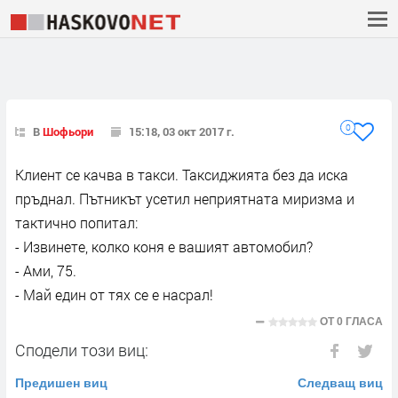
0
В
Шофьори
15:18, 03 окт 2017 г.
Клиент се качва в такси. Таксиджията без да иска
пръднал. Пътникът усетил неприятната миризма и
тактично попитал:
- Извинете, колко коня е вашият автомобил?
- Ами, 75.
- Май един от тях се е насрал!
ОТ
0 ГЛАСА
Сподели този виц:
Предишен виц
Следващ виц