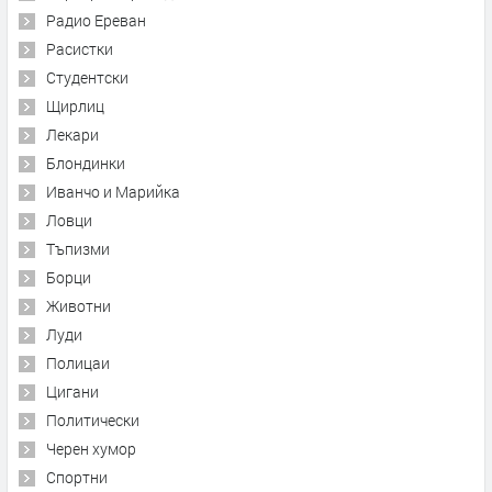
Радио Ереван
Расистки
Студентски
Щирлиц
Лекари
Блондинки
Иванчо и Марийка
Ловци
Тъпизми
Борци
Животни
Луди
Полицаи
Цигани
Политически
Черен хумор
Спортни