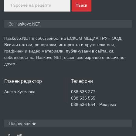
Търси
преди 4 дни
ПРЕДЛАГА
ПРОСТОРЕН ТРИСТАЕН
За Haskovo.NET
АПАРТАМЕНТ В НОВА СГРАДА КВ.
КУБА
Haskovo.NET е собственост на ЕСКОМ МЕДИА ГРУП ООД.
Всички статии, репортажи, интервюта и други текстови,
преди 5 дни
графични и видео материали, публикувани в сайта, са
собственост на Haskovo.NET, освен ако изрично е посочено
ПРЕДЛАГА
Продавам парцел в гр. Хасково кв.
друго.
Хисаря до ток, вода,канализация,
асфалт 0889 537 426
Главен редактор
Телефони
преди 5 дни
Анета Кутелова
038 536 277
038 536 555
ПРЕДЛАГА
СГЛОБЯВАНЕ НА МЕБЕЛИ.
038 536 554 - Реклама
Последвай ни
преди 5 дни