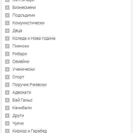
Бизнесмени
Подсъдими
Комунистически
Деца
Коледа и Нова година
Пиянски
Рибари
Семейни
Ученически
Спорт
Поручик Ржевски
Адвокати
Бай Ганьо
Канибали
Други
Чукчи
Киркор и Гарабед