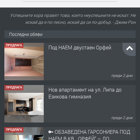
Успешните хора правят това, което неуспешните не искат. Не
искай да е по-лесно, искай да си по-добър. - Джим Рон
Последни обяви
ПРЕДЛАГА
Под НАЕМ двустаен Орфей
преди 2 дни
ПРЕДЛАГА
Нов апартамент на ул. Липа до
Езикова гимназия
преди 2 дни
ПРЕДЛАГА
🔑 ОБЗАВЕДЕНА ГАРСОНИЕРА ПОД
НАЕМ В КВ. „ОРФЕЙ“ – ДО