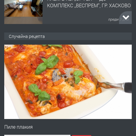
КОМПЛЕКС „ВЕСПРЕМ“, ГР. ХАСКОВО
преди 3 дни
ПРЕДЛАГА
НАПЪЛНО ОБЗАВЕДЕН И
Случайна рецепта
ОБОРУДВАН ТРИСТАЕН
АПАРТАМЕНТ В ЦЕНТЪРА НА ГР.
ХАСКОВО
преди 4 дни
ПРЕДЛАГА
Давам гараж под наем
преди 4 дни
ПРЕДЛАГА
№4120 Магазин/Офис под наем в кв.
Любен Каравелов, Хасково-близо до
Пиле плакия
градската градина!