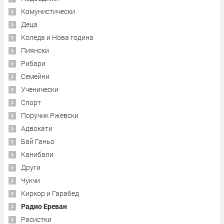
Комунистически
Деца
Коледа и Нова година
Пиянски
Рибари
Семейни
Ученически
Спорт
Поручик Ржевски
Адвокати
Бай Ганьо
Канибали
Други
Чукчи
Киркор и Гарабед
Радио Ереван
Расистки