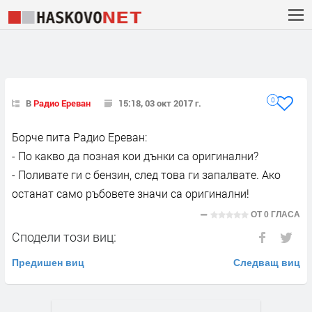
0
В
Радио Ереван
15:18, 03 окт 2017 г.
Борче пита Радио Ереван:
- По какво да позная кои дънки са оригинални?
- Поливате ги с бензин, след това ги запалвате. Ако
останат само ръбовете значи са оригинални!
ОТ
0 ГЛАСА
Сподели този виц:
Предишен виц
Следващ виц