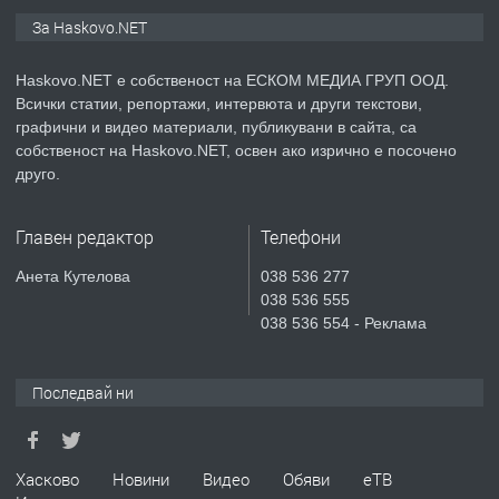
ПРЕДЛАГА
ПРОСТОРЕН ТРИСТАЕН
За Haskovo.NET
АПАРТАМЕНТ В НОВА СГРАДА КВ.
КУБА
Haskovo.NET е собственост на ЕСКОМ МЕДИА ГРУП ООД.
Всички статии, репортажи, интервюта и други текстови,
преди 6 дни
графични и видео материали, публикувани в сайта, са
собственост на Haskovo.NET, освен ако изрично е посочено
ПРЕДЛАГА
Продавам парцел в гр. Хасково кв.
друго.
Хисаря до ток, вода,канализация,
асфалт 0889 537 426
Главен редактор
Телефони
преди 6 дни
Анета Кутелова
038 536 277
038 536 555
ПРЕДЛАГА
СГЛОБЯВАНЕ НА МЕБЕЛИ.
038 536 554 - Реклама
Последвай ни
преди 6 дни
ПРЕДЛАГА
№4119 Едностаен обзаведен
Хасково
Новини
Видео
Обяви
еТВ
апартамент под наем в кв.