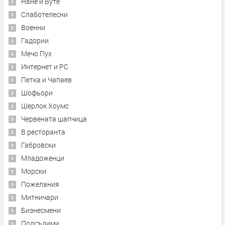
Нане и Вуте
Слаботелесни
Военни
Гадории
Мечо Пух
Интернет и PC
Петка и Чапаев
Шофьори
Шерлок Хоумс
Червената шапчица
В ресторанта
Габровски
Младоженци
Морски
Пожелания
Митничари
Бизнесмени
Подсъдими