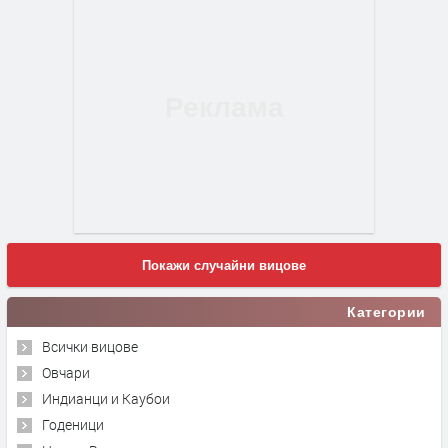
Покажи случайни вицове
Категории
Всички вицове
Овчари
Индианци и Каубои
Годеници