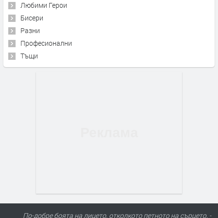
Любими Герои
Бисери
Разни
Професионални
Тъщи
По-добре боята на лицето, отколкото петното на сърцето. -