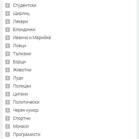
Студентски
Щирлиц
Лекари
Блондинки
Иванчо и Марийка
Ловци
Тъпизми
Борци
Животни
Луди
Полицаи
Цигани
Политически
Черен хумор
Спортни
Монаси
Програмисти