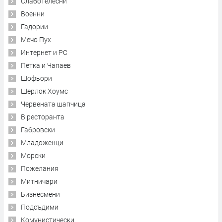
Слаботелесни
Военни
Гадории
Мечо Пух
Интернет и PC
Петка и Чапаев
Шофьори
Шерлок Хоумс
Червената шапчица
В ресторанта
Габровски
Младоженци
Морски
Пожелания
Митничари
Бизнесмени
Подсъдими
Комунистически