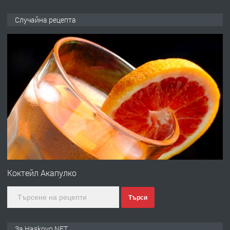
ПРЕДЛАГА
НАПЪЛНО ОБЗАВЕДЕН И
Случайна рецепта
ОБОРУДВАН ТРИСТАЕН
АПАРТАМЕНТ В ЦЕНТЪРА НА ГР.
ХАСКОВО
преди 4 дни
ПРЕДЛАГА
Давам гараж под наем
преди 4 дни
ПРЕДЛАГА
№4120 Магазин/Офис под наем в кв.
Любен Каравелов, Хасково-близо до
Коктейл Акапулко
градската градина!
Търси
преди 4 дни
ПРЕДЛАГА
ПРОСТОРЕН ТРИСТАЕН
За Haskovo.NET