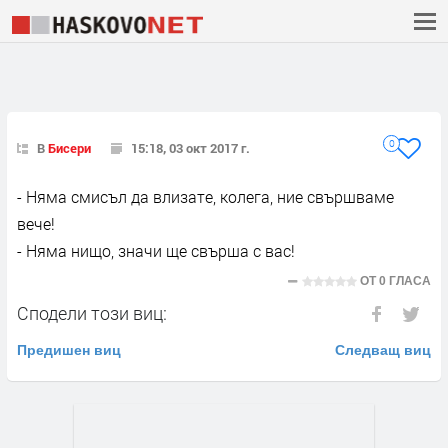
0
В
Бисери
15:18, 03 окт 2017 г.
- Няма смисъл да влизате, колега, ние свършваме
вече!
- Няма нищо, значи ще свърша с вас!
ОТ
0 ГЛАСА
Сподели този виц:
Предишен виц
Следващ виц