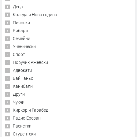
Деца
Коледа и Нова година
Пиянски
Рибари
Семейни
Ученически
Спорт
Поручик Ржевски
Адвокати
Бай Ганьо
Канибали
Други
Чукчи
Киркор и Гарабед
Радио Ереван
Расистки
Студентски