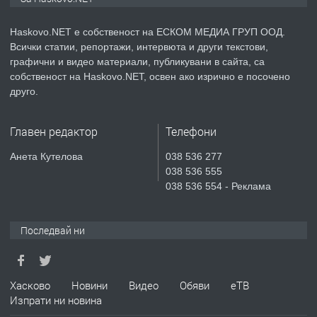
АПАРТАМЕНТ В НОВА СГРАДА КВ.
КУБА
Haskovo.NET е собственост на ЕСКОМ МЕДИА ГРУП ООД.
Всички статии, репортажи, интервюта и други текстови,
преди 5 дни
графични и видео материали, публикувани в сайта, са
собственост на Haskovo.NET, освен ако изрично е посочено
ПРЕДЛАГА
Продавам парцел в гр. Хасково кв.
друго.
Хисаря до ток, вода,канализация,
асфалт 0889 537 426
Главен редактор
Телефони
преди 5 дни
Анета Кутелова
038 536 277
038 536 555
ПРЕДЛАГА
СГЛОБЯВАНЕ НА МЕБЕЛИ.
038 536 554 - Реклама
Последвай ни
преди 5 дни
ПРЕДЛАГА
№4119 Едностаен обзаведен
Хасково
Новини
Видео
Обяви
еТВ
апартамент под наем в кв.
Изпрати ни новина
Училищни, гр. Хасково.