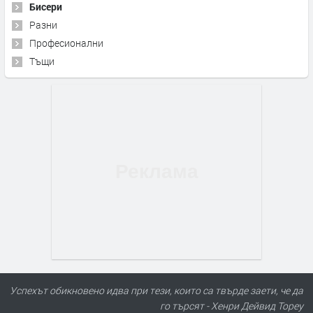
Бисери
Разни
Професионални
Тъщи
Успехът обикновено идва при тези, които са твърде заети, че да
го търсят - Хенри Дейвид Тореу