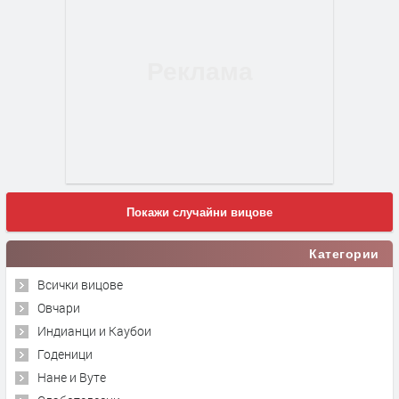
Покажи случайни вицове
Категории
Всички вицове
Овчари
Индианци и Каубои
Годеници
Нане и Вуте