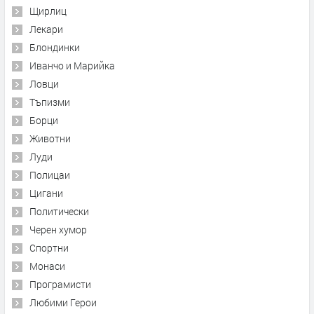
Щирлиц
Лекари
Блондинки
Иванчо и Марийка
Ловци
Тъпизми
Борци
Животни
Луди
Полицаи
Цигани
Политически
Черен хумор
Спортни
Монаси
Програмисти
Любими Герои