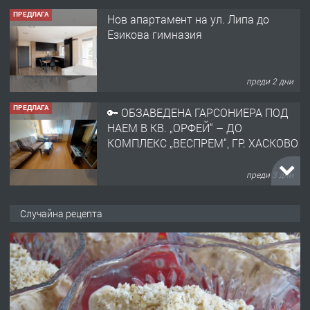
ПРЕДЛАГА
Нов апартамент на ул. Липа до
Езикова гимназия
преди 2 дни
ПРЕДЛАГА
🔑 ОБЗАВЕДЕНА ГАРСОНИЕРА ПОД
НАЕМ В КВ. „ОРФЕЙ“ – ДО
КОМПЛЕКС „ВЕСПРЕМ“, ГР. ХАСКОВО
преди 3 дни
ПРЕДЛАГА
НАПЪЛНО ОБЗАВЕДЕН И
Случайна рецепта
ОБОРУДВАН ТРИСТАЕН
АПАРТАМЕНТ В ЦЕНТЪРА НА ГР.
ХАСКОВО
преди 4 дни
ПРЕДЛАГА
Давам гараж под наем