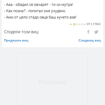
- Ааа - обадил се овчарят - ти си мутра!
- Как позна? - попитал оня учудено.
- Ами от цяло стадо овце баш кучето взе!
ОТ
1 ГЛАС
Сподели този виц:
Предишен виц
Следващ виц