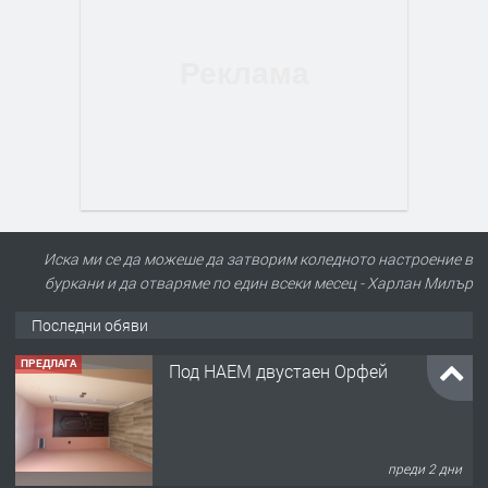
Иска ми се да можеше да затворим коледното настроение в
буркани и да отваряме по един всеки месец - Харлан Милър
Последни обяви
ПРЕДЛАГА
Под НАЕМ двустаен Орфей
преди 2 дни