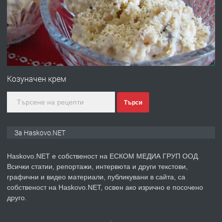
преди 4 дни
ПРЕДЛАГА
№4120 Магазин/Офис под наем в кв.
Любен Каравелов, Хасково-близо до
Козуначен крем
градската градина!
Търси
преди 5 дни
ПРЕДЛАГА
ПРОСТОРЕН ТРИСТАЕН
За Haskovo.NET
АПАРТАМЕНТ В НОВА СГРАДА КВ.
КУБА
Haskovo.NET е собственост на ЕСКОМ МЕДИА ГРУП ООД.
Всички статии, репортажи, интервюта и други текстови,
преди 5 дни
графични и видео материали, публикувани в сайта, са
собственост на Haskovo.NET, освен ако изрично е посочено
ПРЕДЛАГА
Продавам парцел в гр. Хасково кв.
друго.
Хисаря до ток, вода,канализация,
асфалт 0889 537 426