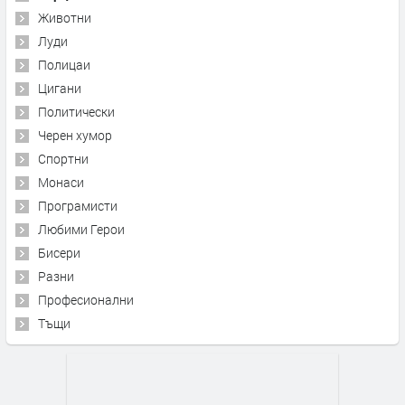
Животни
Луди
Полицаи
Цигани
Политически
Черен хумор
Спортни
Монаси
Програмисти
Любими Герои
Бисери
Разни
Професионални
Тъщи