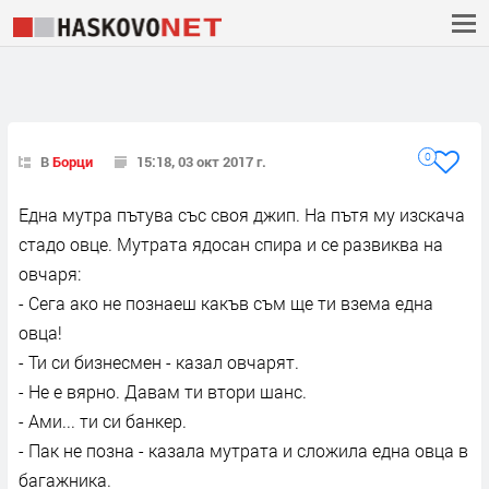
0
В
Борци
15:18, 03 окт 2017 г.
Една мутра пътува със своя джип. На пътя му изскача
стадо овце. Мутрата ядосан спира и се развиква на
овчаря:
- Сега ако не познаеш какъв съм ще ти взема една
овца!
- Ти си бизнесмен - казал овчарят.
- Не е вярно. Давам ти втори шанс.
- Ами... ти си банкер.
- Пак не позна - казала мутрата и сложила една овца в
багажника.