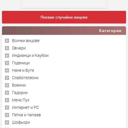
Покажи случайни вицове
Категории
Всички вицове
Овчари
Индианци и Каубои
Годеници
Нане и Вуте
Слаботелесни
Военни
Гадории
Мечо Пух
Интернет и PC
Петка и Чапаев
Шофьори