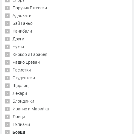
Поручик Ржевски
Адвокати
Бай Ганьо
Канибали
Други
Чукчи
Киркор и Гарабед
Радио Ереван
Расистки
Студентски
Щирлиц
Лекари
Блондинки
Иванчо и Марийка
Ловци
Тъпизми
Борци