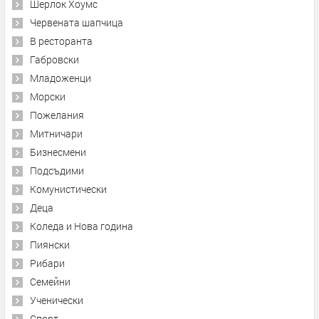
Шерлок Хоумс
Червената шапчица
В ресторанта
Габровски
Младоженци
Морски
Пожелания
Митничари
Бизнесмени
Подсъдими
Комунистически
Деца
Коледа и Нова година
Пиянски
Рибари
Семейни
Ученически
Спорт