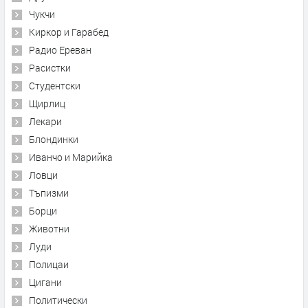
Чукчи
Киркор и Гарабед
Радио Ереван
Расистки
Студентски
Щирлиц
Лекари
Блондинки
Иванчо и Марийка
Ловци
Тъпизми
Борци
Животни
Луди
Полицаи
Цигани
Политически