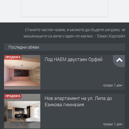
Станете честен човек, и можете да бъдете сигурен, че
мошениците са вече с един по-малко. - Томас Карлайл
Последни обяви
ПРЕДЛАГА
Под НАЕМ двустаен Орфей
преди 1 ден
ПРЕДЛАГА
Нов апартамент на ул. Липа до
Езикова гимназия
преди 1 ден