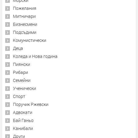
Морски
Пожелания
Митничари
Бизнесмени
Подсъдими
Комунистически
Деца
Коледа и Нова година
Пиянски
Рибари
Семейни
Ученически
Спорт
Поручик Ржевски
Адвокати
Бай Ганьо
Канибали
Други