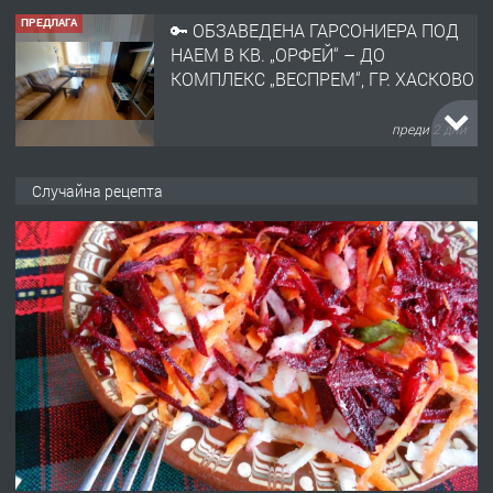
ПРЕДЛАГА
🔑 ОБЗАВЕДЕНА ГАРСОНИЕРА ПОД
НАЕМ В КВ. „ОРФЕЙ“ – ДО
КОМПЛЕКС „ВЕСПРЕМ“, ГР. ХАСКОВО
преди 2 дни
ПРЕДЛАГА
НАПЪЛНО ОБЗАВЕДЕН И
Случайна рецепта
ОБОРУДВАН ТРИСТАЕН
АПАРТАМЕНТ В ЦЕНТЪРА НА ГР.
ХАСКОВО
преди 3 дни
ПРЕДЛАГА
Давам гараж под наем
преди 3 дни
ПРЕДЛАГА
№4120 Магазин/Офис под наем в кв.