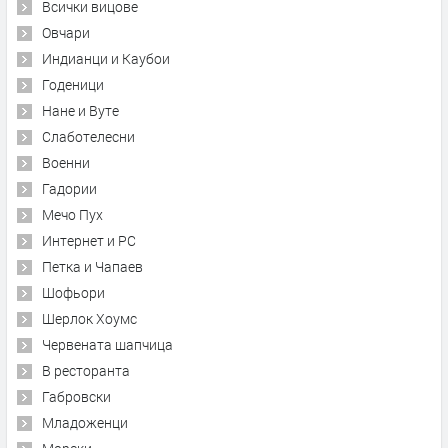
Всички вицове
Овчари
Индианци и Каубои
Годеници
Нане и Вуте
Слаботелесни
Военни
Гадории
Мечо Пух
Интернет и PC
Петка и Чапаев
Шофьори
Шерлок Хоумс
Червената шапчица
В ресторанта
Габровски
Младоженци