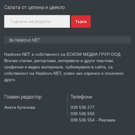
Любен Каравелов, Хасково-близо до
Салата от целина и цвекло
градската градина!
Търси
преди 3 дни
ПРЕДЛАГА
ПРОСТОРЕН ТРИСТАЕН
За Haskovo.NET
АПАРТАМЕНТ В НОВА СГРАДА КВ.
КУБА
Haskovo.NET е собственост на ЕСКОМ МЕДИА ГРУП ООД.
Всички статии, репортажи, интервюта и други текстови,
преди 4 дни
графични и видео материали, публикувани в сайта, са
собственост на Haskovo.NET, освен ако изрично е посочено
ПРЕДЛАГА
Продавам парцел в гр. Хасково кв.
друго.
Хисаря до ток, вода,канализация,
асфалт 0889 537 426
Главен редактор
Телефони
преди 4 дни
Анета Кутелова
038 536 277
038 536 555
ПРЕДЛАГА
СГЛОБЯВАНЕ НА МЕБЕЛИ.
038 536 554 - Реклама