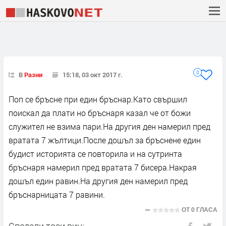
0
В
Разни
15:18, 03 окт 2017 г.
Поп се бръсне при един бръснар.Като свършил
поискал да плати но бръснаря казал че от божи
служител не взима пари.На другия ден намерил пред
вратата 7 жълтици.После дошъл за бръснене един
будист историята се повторила и на сутринта
бръснаря намерил пред вратата 7 бисера.Накрая
дошъл един равин.На другия ден намерил пред
бръснарницата 7 равини.
ОТ
0 ГЛАСА
Сподели този виц: