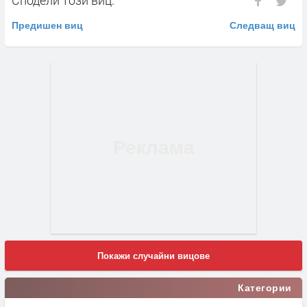
Предишен виц
Следващ виц
Покажи случайни вицове
Категории