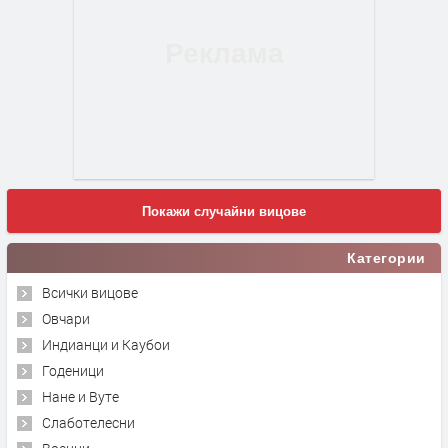
Покажи случайни вицове
Категории
Всички вицове
Овчари
Индианци и Каубои
Годеници
Нане и Вуте
Слаботелесни