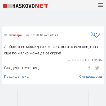
0
В
Бисери
15:18, 03 окт 2017 г.
Любовта не може да се скрие, а когато изчезне, това
още по-малко може да се скрие!
ОТ
0 ГЛАСА
Сподели този виц:
Предишен виц
Следващ виц