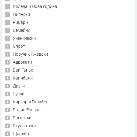
Коледа и Нова година
Пиянски
Рибари
Семейни
Ученически
Спорт
Поручик Ржевски
Адвокати
Бай Ганьо
Канибали
Други
Чукчи
Киркор и Гарабед
Радио Ереван
Расистки
Студентски
Щирлиц