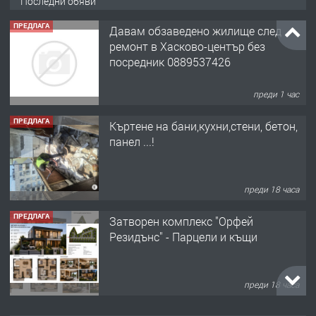
Последни обяви
ПРЕДЛАГА
Давам обзаведено жилище след
ремонт в Хасково-център без
посредник 0889537426
преди 1 час
ПРЕДЛАГА
Къртене на бани,кухни,стени, бетон,
панел ...!
преди 18 часа
ПРЕДЛАГА
Затворен комплекс "Орфей
Резидънс" - Парцели и къщи
преди 18 часа
ПРЕДЛАГА