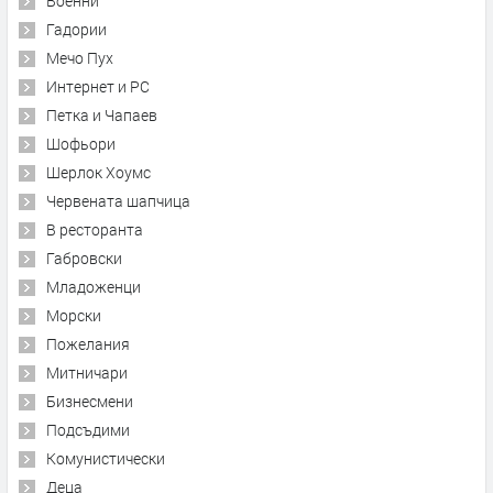
Военни
Гадории
Мечо Пух
Интернет и PC
Петка и Чапаев
Шофьори
Шерлок Хоумс
Червената шапчица
В ресторанта
Габровски
Младоженци
Морски
Пожелания
Митничари
Бизнесмени
Подсъдими
Комунистически
Деца