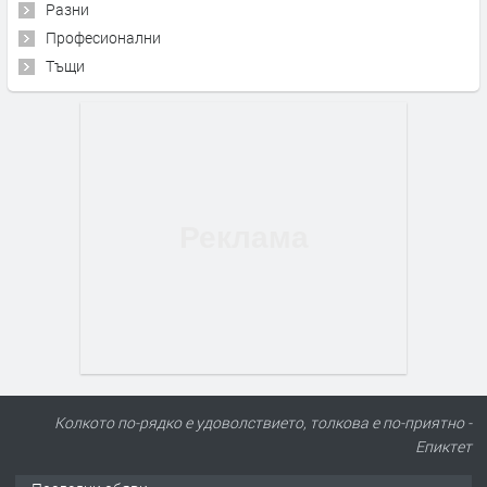
Разни
Професионални
Тъщи
Колкото по-рядко е удоволствието, толкова е по-приятно -
Епиктет