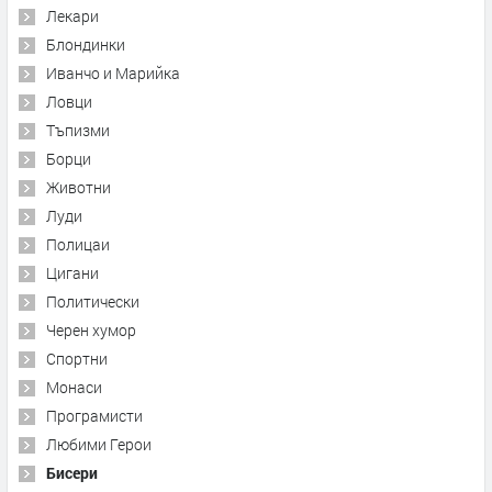
Лекари
Блондинки
Иванчо и Марийка
Ловци
Тъпизми
Борци
Животни
Луди
Полицаи
Цигани
Политически
Черен хумор
Спортни
Монаси
Програмисти
Любими Герои
Бисери