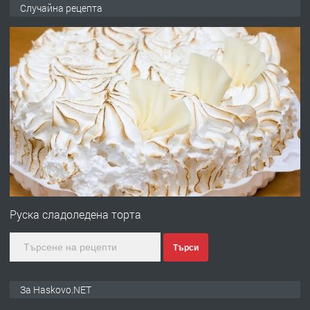
Продавам парцел в кв. Младежки
Случайна рецепта
хълм в Хасково без посредници 0889
537 426
преди 18 часа
ПРЕДЛАГА
Давам обзаведено жилище за жена
без брокери 0889 537 426
преди 18 часа
ПРЕДЛАГА
Под НАЕМ двустаен Орфей
Руска сладоледена торта
Търси
преди 3 дни
ПРЕДЛАГА
Нов апартамент на ул. Липа до
За Haskovo.NET
Езикова гимназия