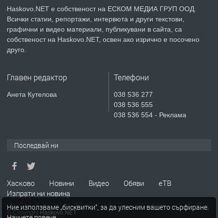
Haskovo.NET е собственост на ЕСКОМ МЕДИА ГРУП ООД.
Всички статии, репортажи, интервюта и други текстови,
преди 3 дни
графични и видео материали, публикувани в сайта, са
собственост на Haskovo.NET, освен ако изрично е посочено
ПРЕДЛАГА
🔑 ОБЗАВЕДЕНА ГАРСОНИЕРА ПОД
друго.
НАЕМ В КВ. „ОРФЕЙ“ – ДО
КОМПЛЕКС „ВЕСПРЕМ“, ГР. ХАСКОВО
Главен редактор
Телефони
преди 5 дни
Анета Кутелова
038 536 277
038 536 555
ПРЕДЛАГА
НАПЪЛНО ОБЗАВЕДЕН И
038 536 554 - Реклама
ОБОРУДВАН ТРИСТАЕН
АПАРТАМЕНТ В ЦЕНТЪРА НА ГР.
ХАСКОВО
Последвай ни
преди 6 дни
ПРЕДЛАГА
Давам гараж под наем
Хасково
Новини
Видео
Обяви
еТВ
Изпрати ни новина
Ние използваме „бисквитки“, за да улесним вашето сърфиране.
© Copyright
Haskovo.NET
Научете повече
.